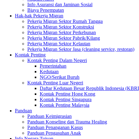
Info Asuransi dan Jaminan Sosial
Biaya Penempatan
Hak-hak Pekerja Migran
Pekerja Migran Sektor Rumah Tangga
Pekerja Migran Sektor Konstruksi
Pekerja Migran Sektor Perkebunan
Pekerja Migran Sektor Pabrik/Kilang
Pekerja Migran Sektor Kelautan
Pekerja Migran Sektor Jasa (cleaning service, restoran)
Kontak Penting
Kontak Penting Dalam Negeri
Pemerintahan
Kedutaan
NGO/Serikat Buruh
Kontak Penting Luar Negeri
Daftar Kedutaan Besar Republik Indonesia (KBRI
Kontak Penting Hong Kong
Kontak Penting Singapura
Kontak Penting Malaysia
Panduan
Panduan Keimigrasian
Panduan Konseling dan Trauma Healing
Panduan Penanganan Kasus
Panduan Pengasuhan Anak
Info Negara Tujuan