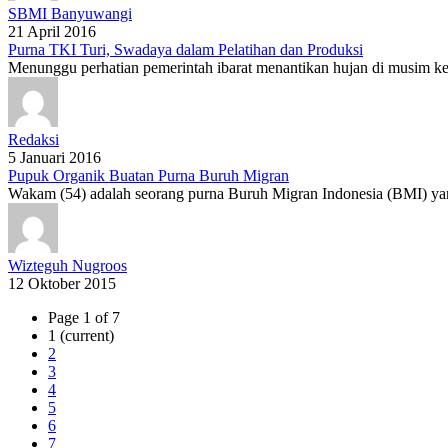
SBMI Banyuwangi
21 April 2016
Purna TKI Turi, Swadaya dalam Pelatihan dan Produksi
Menunggu perhatian pemerintah ibarat menantikan hujan di musim k
Redaksi
5 Januari 2016
Pupuk Organik Buatan Purna Buruh Migran
Wakam (54) adalah seorang purna Buruh Migran Indonesia (BMI) yan
Wizteguh Nugroos
12 Oktober 2015
Page 1 of 7
1
(current)
2
3
4
5
6
7