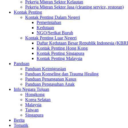
Pekerja Migran Sektor Kelautan
Pekerja Migran Sektor Jasa (cleaning service, restoran)
Kontak Penting
Kontak Penting Dalam Negeri
Pemerintahan
Kedutaan
NGO/Serikat Buruh
Kontak Penting Luar Negeri
Daftar Kedutaan Besar Republik Indonesia (KBRI
Kontak Penting Hong Kong
Kontak Penting Singapura
Kontak Penting Malaysia
Panduan
Panduan Keimigrasian
Panduan Konseling dan Trauma Healing
Panduan Penanganan Kasus
Panduan Pengasuhan Anak
Info Negara Tujuan
Hongkong
Korea Selatan
Malaysia
Taiwan
Singapura
Berita
Tematik