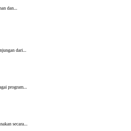
an dan...
jungan dari...
gai program...
nakan secara...