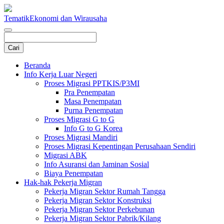
Tematik
Ekonomi dan Wirausaha
Beranda
Info Kerja Luar Negeri
Proses Migrasi PPTKIS/P3MI
Pra Penempatan
Masa Penempatan
Purna Penempatan
Proses Migrasi G to G
Info G to G Korea
Proses Migrasi Mandiri
Proses Migrasi Kepentingan Perusahaan Sendiri
Migrasi ABK
Info Asuransi dan Jaminan Sosial
Biaya Penempatan
Hak-hak Pekerja Migran
Pekerja Migran Sektor Rumah Tangga
Pekerja Migran Sektor Konstruksi
Pekerja Migran Sektor Perkebunan
Pekerja Migran Sektor Pabrik/Kilang