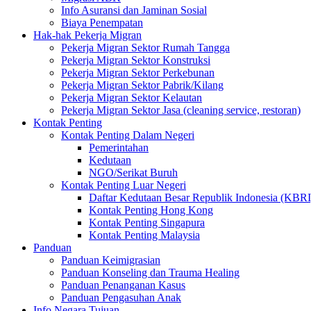
Info Asuransi dan Jaminan Sosial
Biaya Penempatan
Hak-hak Pekerja Migran
Pekerja Migran Sektor Rumah Tangga
Pekerja Migran Sektor Konstruksi
Pekerja Migran Sektor Perkebunan
Pekerja Migran Sektor Pabrik/Kilang
Pekerja Migran Sektor Kelautan
Pekerja Migran Sektor Jasa (cleaning service, restoran)
Kontak Penting
Kontak Penting Dalam Negeri
Pemerintahan
Kedutaan
NGO/Serikat Buruh
Kontak Penting Luar Negeri
Daftar Kedutaan Besar Republik Indonesia (KBRI
Kontak Penting Hong Kong
Kontak Penting Singapura
Kontak Penting Malaysia
Panduan
Panduan Keimigrasian
Panduan Konseling dan Trauma Healing
Panduan Penanganan Kasus
Panduan Pengasuhan Anak
Info Negara Tujuan