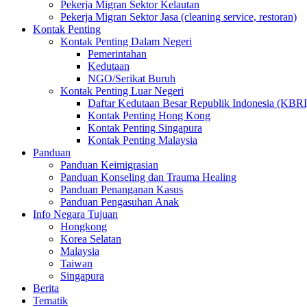
Pekerja Migran Sektor Kelautan
Pekerja Migran Sektor Jasa (cleaning service, restoran)
Kontak Penting
Kontak Penting Dalam Negeri
Pemerintahan
Kedutaan
NGO/Serikat Buruh
Kontak Penting Luar Negeri
Daftar Kedutaan Besar Republik Indonesia (KBRI
Kontak Penting Hong Kong
Kontak Penting Singapura
Kontak Penting Malaysia
Panduan
Panduan Keimigrasian
Panduan Konseling dan Trauma Healing
Panduan Penanganan Kasus
Panduan Pengasuhan Anak
Info Negara Tujuan
Hongkong
Korea Selatan
Malaysia
Taiwan
Singapura
Berita
Tematik