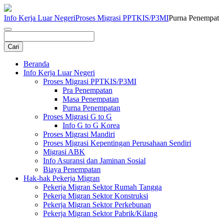
Info Kerja Luar Negeri
Proses Migrasi PPTKIS/P3MI
Purna Penempa
Beranda
Info Kerja Luar Negeri
Proses Migrasi PPTKIS/P3MI
Pra Penempatan
Masa Penempatan
Purna Penempatan
Proses Migrasi G to G
Info G to G Korea
Proses Migrasi Mandiri
Proses Migrasi Kepentingan Perusahaan Sendiri
Migrasi ABK
Info Asuransi dan Jaminan Sosial
Biaya Penempatan
Hak-hak Pekerja Migran
Pekerja Migran Sektor Rumah Tangga
Pekerja Migran Sektor Konstruksi
Pekerja Migran Sektor Perkebunan
Pekerja Migran Sektor Pabrik/Kilang