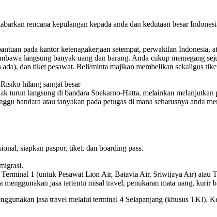
abarkan rencana kepulangan kepada anda dan kedutaan besar Indonesi
 bantuan pada kantor ketenagakerjaan setempat, perwakilan Indonesia, 
embawa langsung banyak uang dan barang. Anda cukup memegang sejuml
da), dan tiket pesawat. Beli/minta majikan membelikan sekaligus tike
Risiko hilang sangat besar
idak turun langsung di bandara Soekarno-Hatta, melainkan melanjutkan 
 tunggu bandara atau tanyakan pada petugas di mana seharusnya anda m
onal, siapkan paspor, tiket, dan boarding pass.
migrasi.
rminal 1 (untuk Pesawat Lion Air, Batavia Air, Sriwijaya Air) atau T
 menggunakan jasa tertentu misal travel, penukaran mata uang, kurir ba
nggunakan jasa travel melalui terminal 4 Selapanjang (khusus TKI). K