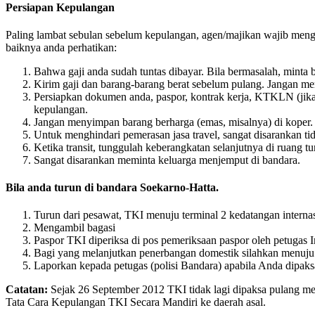
Persiapan Kepulangan
Paling lambat sebulan sebelum kepulangan, agen/majikan wajib meng
baiknya anda perhatikan:
Bahwa gaji anda sudah tuntas dibayar. Bila bermasalah, minta
Kirim gaji dan barang-barang berat sebelum pulang. Jangan m
Persiapkan dokumen anda, paspor, kontrak kerja, KTKLN (jika a
kepulangan.
Jangan menyimpan barang berharga (emas, misalnya) di koper. 
Untuk menghindari pemerasan jasa travel, sangat disarankan t
Ketika transit, tunggulah keberangkatan selanjutnya di ruang
Sangat disarankan meminta keluarga menjemput di bandara.
Bila anda turun di bandara Soekarno-Hatta.
Turun dari pesawat, TKI menuju terminal 2 kedatangan internasi
Mengambil bagasi
Paspor TKI diperiksa di pos pemeriksaan paspor oleh petugas I
Bagi yang melanjutkan penerbangan domestik silahkan menuju Te
Laporkan kepada petugas (polisi Bandara) apabila Anda dipaksa
Catatan:
Sejak 26 September 2012 TKI tidak lagi dipaksa pulang me
Tata Cara Kepulangan TKI Secara Mandiri ke daerah asal.