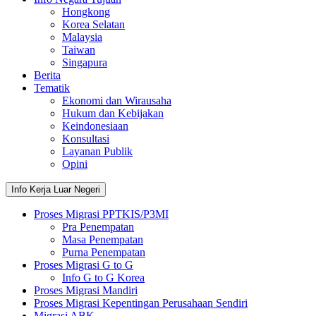
Hongkong
Korea Selatan
Malaysia
Taiwan
Singapura
Berita
Tematik
Ekonomi dan Wirausaha
Hukum dan Kebijakan
Keindonesiaan
Konsultasi
Layanan Publik
Opini
Info Kerja Luar Negeri
Proses Migrasi PPTKIS/P3MI
Pra Penempatan
Masa Penempatan
Purna Penempatan
Proses Migrasi G to G
Info G to G Korea
Proses Migrasi Mandiri
Proses Migrasi Kepentingan Perusahaan Sendiri
Migrasi ABK