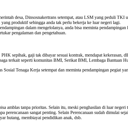
merintah desa, Dinsosnakertrans setempat, atau LSM yang peduli TKI 
 yang produktif sehingga anda tak perlu bekerja ke luar negeri lagi.
pendampingan dalam mengelolanya, anda bisa meminta pendampingan k
ertukar pengalaman dan pengetahuan.
, PHK sepihak, gaji tak dibayar sesuai kontrak, mendapat kekerasan, 
baga terkait seperti komunitas BMI, Serikat BMI, Lembaga Bantuan 
s Sosial Tenaga Kerja setempat dan meminta pendampingan pegiat yan
sa amblas tanpa prioritas. Selain itu, meski penghasilan di luar negeri
pa perencanaan sangat penting. Selain Perencanaan sudah dimulai seja
yar hutang, membiayai pendidikan anak, dsb.