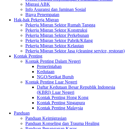
Migrasi ABK
Info Asuransi dan Jaminan Sosial
Biaya Penempatan
Hak-hak Pekerja Migran
Pekerja Migran Sektor Rumah Tangga
Pekerja Migran Sektor Konstruksi
Pekerja Migran Sektor Perkebunan
Pekerja Migran Sektor Pabrik/Kilang
Pekerja Migran Sektor Kelautan
Pekerja Migran Sektor Jasa (cleaning service, restoran)
Kontak Penting
Kontak Penting Dalam Negeri
Pemerintahan
Kedutaan
NGO/Serikat Buruh
Kontak Penting Luar Negeri
Daftar Kedutaan Besar Republik Indonesia
(KBRI) Luar Negeri
Kontak Penting Hong Kong
Kontak Penting Singapura
Kontak Penting Malaysia
Panduan
Panduan Keimigrasian
Panduan Konseling dan Trauma Healing
Panduan Penanganan Kasus