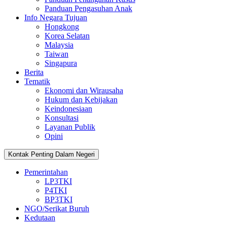
Panduan Pengasuhan Anak
Info Negara Tujuan
Hongkong
Korea Selatan
Malaysia
Taiwan
Singapura
Berita
Tematik
Ekonomi dan Wirausaha
Hukum dan Kebijakan
Keindonesiaan
Konsultasi
Layanan Publik
Opini
Kontak Penting Dalam Negeri
Pemerintahan
LP3TKI
P4TKI
BP3TKI
NGO/Serikat Buruh
Kedutaan