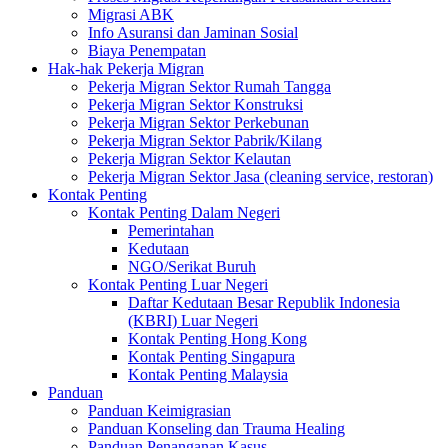
Migrasi ABK
Info Asuransi dan Jaminan Sosial
Biaya Penempatan
Hak-hak Pekerja Migran
Pekerja Migran Sektor Rumah Tangga
Pekerja Migran Sektor Konstruksi
Pekerja Migran Sektor Perkebunan
Pekerja Migran Sektor Pabrik/Kilang
Pekerja Migran Sektor Kelautan
Pekerja Migran Sektor Jasa (cleaning service, restoran)
Kontak Penting
Kontak Penting Dalam Negeri
Pemerintahan
Kedutaan
NGO/Serikat Buruh
Kontak Penting Luar Negeri
Daftar Kedutaan Besar Republik Indonesia
(KBRI) Luar Negeri
Kontak Penting Hong Kong
Kontak Penting Singapura
Kontak Penting Malaysia
Panduan
Panduan Keimigrasian
Panduan Konseling dan Trauma Healing
Panduan Penanganan Kasus