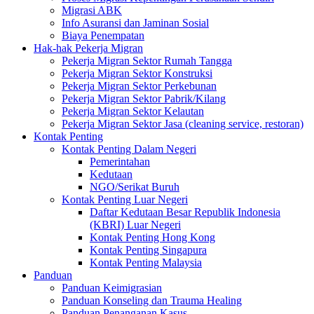
Migrasi ABK
Info Asuransi dan Jaminan Sosial
Biaya Penempatan
Hak-hak Pekerja Migran
Pekerja Migran Sektor Rumah Tangga
Pekerja Migran Sektor Konstruksi
Pekerja Migran Sektor Perkebunan
Pekerja Migran Sektor Pabrik/Kilang
Pekerja Migran Sektor Kelautan
Pekerja Migran Sektor Jasa (cleaning service, restoran)
Kontak Penting
Kontak Penting Dalam Negeri
Pemerintahan
Kedutaan
NGO/Serikat Buruh
Kontak Penting Luar Negeri
Daftar Kedutaan Besar Republik Indonesia
(KBRI) Luar Negeri
Kontak Penting Hong Kong
Kontak Penting Singapura
Kontak Penting Malaysia
Panduan
Panduan Keimigrasian
Panduan Konseling dan Trauma Healing
Panduan Penanganan Kasus