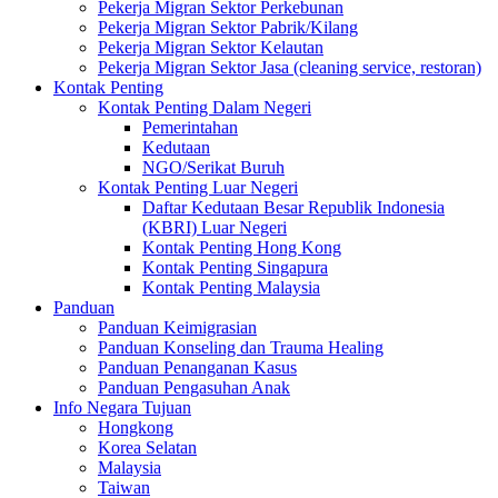
Pekerja Migran Sektor Perkebunan
Pekerja Migran Sektor Pabrik/Kilang
Pekerja Migran Sektor Kelautan
Pekerja Migran Sektor Jasa (cleaning service, restoran)
Kontak Penting
Kontak Penting Dalam Negeri
Pemerintahan
Kedutaan
NGO/Serikat Buruh
Kontak Penting Luar Negeri
Daftar Kedutaan Besar Republik Indonesia
(KBRI) Luar Negeri
Kontak Penting Hong Kong
Kontak Penting Singapura
Kontak Penting Malaysia
Panduan
Panduan Keimigrasian
Panduan Konseling dan Trauma Healing
Panduan Penanganan Kasus
Panduan Pengasuhan Anak
Info Negara Tujuan
Hongkong
Korea Selatan
Malaysia
Taiwan