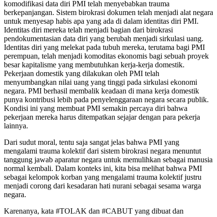
komodifikasi data diri PMI telah menyebabkan trauma
berkepanjangan. Sistem birokrasi dokumen telah menjadi alat negara
untuk menyesap habis apa yang ada di dalam identitas diri PMI.
Identitas diri mereka telah menjadi bagian dari birokrasi
pendokumentasian data diri yang berubah menjadi sirkulasi uang.
Identitas diri yang melekat pada tubuh mereka, terutama bagi PMI
perempuan, telah menjadi komoditas ekonomis bagi sebuah proyek
besar kapitalisme yang membutuhkan kerja-kerja domestik.
Pekerjaan domestik yang dilakukan oleh PMI telah
menyumbangkan nilai uang yang tinggi pada sirkulasi ekonomi
negara. PMI berhasil membalik keadaan di mana kerja domestik
punya kontribusi lebih pada penyelenggaraan negara secara publik.
Kondisi ini yang membuat PMI semakin percaya diri bahwa
pekerjaan mereka harus ditempatkan sejajar dengan para pekerja
lainnya.
Dari sudut moral, tentu saja sangat jelas bahwa PMI yang
mengalami trauma kolektif dari sistem birokrasi negara menuntut
tanggung jawab aparatur negara untuk memulihkan sebagai manusia
normal kembali. Dalam konteks ini, kita bisa melihat bahwa PMI
sebagai kelompok korban yang mengalami trauma kolektif justru
menjadi corong dari kesadaran hati nurani sebagai sesama warga
negara.
Karenanya, kata #TOLAK dan #CABUT yang dibuat dan