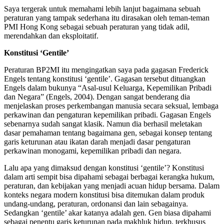
Saya tergerak untuk memahami lebih lanjut bagaimana sebuah
peraturan yang tampak sederhana itu dirasakan oleh teman-teman
PMI Hong Kong sebagai sebuah peraturan yang tidak adil,
merendahkan dan eksploitatif.
Konstitusi ‘Gentile’
Peraturan BP2MI itu mengingatkan saya pada gagasan Frederick
Engels tentang konstitusi ‘gentile’. Gagasan tersebut dituangkan
Engels dalam bukunya “Asal-usul Keluarga, Kepemilikan Pribadi
dan Negara” (Engels, 2004). Dengan sangat benderang dia
menjelaskan proses perkembangan manusia secara seksual, lembaga
perkawinan dan pengaturan kepemilikan pribadi. Gagasan Engels
sebenarnya sudah sangat klasik. Namun dia berhasil meletakan
dasar pemahaman tentang bagaimana gen, sebagai konsep tentang
garis keturunan atau ikatan darah menjadi dasar pengaturan
perkawinan monogami, kepemilikan pribadi dan negara.
Lalu apa yang dimaksud dengan konstitusi ‘gentile’? Konstitusi
dalam arti sempit bisa dipahami sebagai berbagai kerangka hukum,
peraturan, dan kebijakan yang menjadi acuan hidup bersama. Dalam
konteks negara modern konstitusi bisa ditemukan dalam produk
undang-undang, peraturan, ordonansi dan lain sebagainya.
Sedangkan ‘gentile’ akar katanya adalah gen. Gen biasa dipahami
sebagai penentu garis keturunan pada makhluk hidup, terkhusus