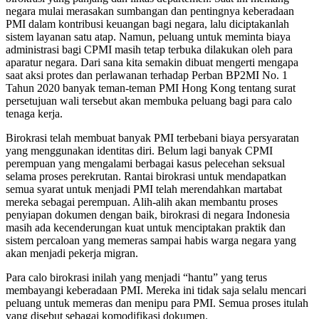
negara mulai merasakan sumbangan dan pentingnya keberadaan
PMI dalam kontribusi keuangan bagi negara, lalu diciptakanlah
sistem layanan satu atap. Namun, peluang untuk meminta biaya
administrasi bagi CPMI masih tetap terbuka dilakukan oleh para
aparatur negara. Dari sana kita semakin dibuat mengerti mengapa
saat aksi protes dan perlawanan terhadap Perban BP2MI No. 1
Tahun 2020 banyak teman-teman PMI Hong Kong tentang surat
persetujuan wali tersebut akan membuka peluang bagi para calo
tenaga kerja.
Birokrasi telah membuat banyak PMI terbebani biaya persyaratan
yang menggunakan identitas diri. Belum lagi banyak CPMI
perempuan yang mengalami berbagai kasus pelecehan seksual
selama proses perekrutan. Rantai birokrasi untuk mendapatkan
semua syarat untuk menjadi PMI telah merendahkan martabat
mereka sebagai perempuan. Alih-alih akan membantu proses
penyiapan dokumen dengan baik, birokrasi di negara Indonesia
masih ada kecenderungan kuat untuk menciptakan praktik dan
sistem percaloan yang memeras sampai habis warga negara yang
akan menjadi pekerja migran.
Para calo birokrasi inilah yang menjadi “hantu” yang terus
membayangi keberadaan PMI. Mereka ini tidak saja selalu mencari
peluang untuk memeras dan menipu para PMI. Semua proses itulah
yang disebut sebagai komodifikasi dokumen.