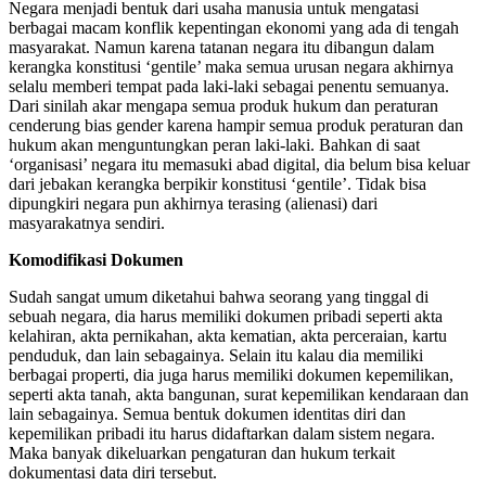
Negara menjadi bentuk dari usaha manusia untuk mengatasi
berbagai macam konflik kepentingan ekonomi yang ada di tengah
masyarakat. Namun karena tatanan negara itu dibangun dalam
kerangka konstitusi ‘gentile’ maka semua urusan negara akhirnya
selalu memberi tempat pada laki-laki sebagai penentu semuanya.
Dari sinilah akar mengapa semua produk hukum dan peraturan
cenderung bias gender karena hampir semua produk peraturan dan
hukum akan menguntungkan peran laki-laki. Bahkan di saat
‘organisasi’ negara itu memasuki abad digital, dia belum bisa keluar
dari jebakan kerangka berpikir konstitusi ‘gentile’. Tidak bisa
dipungkiri negara pun akhirnya terasing (alienasi) dari
masyarakatnya sendiri.
Komodifikasi Dokumen
Sudah sangat umum diketahui bahwa seorang yang tinggal di
sebuah negara, dia harus memiliki dokumen pribadi seperti akta
kelahiran, akta pernikahan, akta kematian, akta perceraian, kartu
penduduk, dan lain sebagainya. Selain itu kalau dia memiliki
berbagai properti, dia juga harus memiliki dokumen kepemilikan,
seperti akta tanah, akta bangunan, surat kepemilikan kendaraan dan
lain sebagainya. Semua bentuk dokumen identitas diri dan
kepemilikan pribadi itu harus didaftarkan dalam sistem negara.
Maka banyak dikeluarkan pengaturan dan hukum terkait
dokumentasi data diri tersebut.