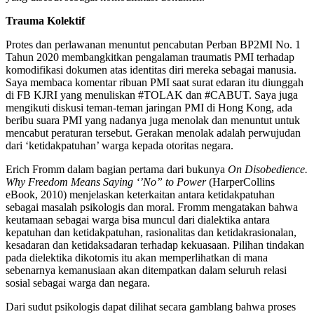
Trauma Kolektif
Protes dan perlawanan menuntut pencabutan Perban BP2MI No. 1
Tahun 2020 membangkitkan pengalaman traumatis PMI terhadap
komodifikasi dokumen atas identitas diri mereka sebagai manusia.
Saya membaca komentar ribuan PMI saat surat edaran itu diunggah
di FB KJRI yang menuliskan #TOLAK dan #CABUT. Saya juga
mengikuti diskusi teman-teman jaringan PMI di Hong Kong, ada
beribu suara PMI yang nadanya juga menolak dan menuntut untuk
mencabut peraturan tersebut. Gerakan menolak adalah perwujudan
dari ‘ketidakpatuhan’ warga kepada otoritas negara.
Erich Fromm dalam bagian pertama dari bukunya
On Disobedience.
Why Freedom Means Saying ‘’No” to Power
(HarperCollins
eBook, 2010) menjelaskan keterkaitan antara ketidakpatuhan
sebagai masalah psikologis dan moral. Fromm mengatakan bahwa
keutamaan sebagai warga bisa muncul dari dialektika antara
kepatuhan dan ketidakpatuhan, rasionalitas dan ketidakrasionalan,
kesadaran dan ketidaksadaran terhadap kekuasaan. Pilihan tindakan
pada dielektika dikotomis itu akan memperlihatkan di mana
sebenarnya kemanusiaan akan ditempatkan dalam seluruh relasi
sosial sebagai warga dan negara.
Dari sudut psikologis dapat dilihat secara gamblang bahwa proses