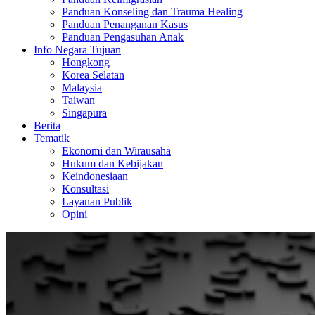
Panduan Konseling dan Trauma Healing
Panduan Penanganan Kasus
Panduan Pengasuhan Anak
Info Negara Tujuan
Hongkong
Korea Selatan
Malaysia
Taiwan
Singapura
Berita
Tematik
Ekonomi dan Wirausaha
Hukum dan Kebijakan
Keindonesiaan
Konsultasi
Layanan Publik
Opini