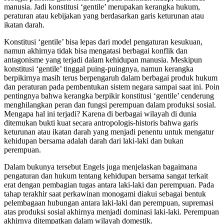
manusia. Jadi konstitusi ‘gentile’ merupakan kerangka hukum,
peraturan atau kebijakan yang berdasarkan garis keturunan atau
ikatan darah.
Konstitusi ‘gentile’ bisa lepas dari model pengaturan kesukuan,
namun akhirnya tidak bisa mengatasi berbagai konflik dan
antagonisme yang terjadi dalam kehidupan manusia. Meskipun
konstitusi ‘gentile’ tinggal puing-puingnya, namun kerangka
berpikirnya masih terus berpengaruh dalam berbagai produk hukum
dan peraturan pada pembentukan sistem negara sampai saat ini. Poin
pentingnya bahwa kerangka berpikir konstitusi ‘gentile’ cenderung
menghilangkan peran dan fungsi perempuan dalam produksi sosial.
Mengapa hal ini terjadi? Karena di berbagai wilayah di dunia
ditemukan bukti kuat secara antropologis-historis bahwa garis
keturunan atau ikatan darah yang menjadi penentu untuk mengatur
kehidupan bersama adalah darah dari laki-laki dan bukan
perempuan.
Dalam bukunya tersebut Engels juga menjelaskan bagaimana
pengaturan dan hukum tentang kehidupan bersama sangat terkait
erat dengan pembagian tugas antara laki-laki dan perempuan. Pada
tahap terakhir saat perkawinan monogami diakui sebagai bentuk
pelembagaan hubungan antara laki-laki dan perempuan, supremasi
atas produksi sosial akhirnya menjadi dominasi laki-laki. Perempuan
akhirnya ditempatkan dalam wilayah domestik.