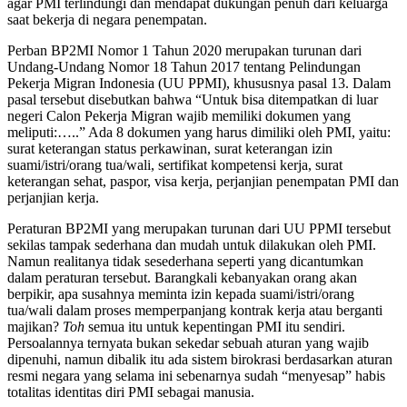
agar PMI terlindungi dan mendapat dukungan penuh dari keluarga
saat bekerja di negara penempatan.
Perban BP2MI Nomor 1 Tahun 2020 merupakan turunan dari
Undang-Undang Nomor 18 Tahun 2017 tentang Pelindungan
Pekerja Migran Indonesia (UU PPMI), khususnya pasal 13. Dalam
pasal tersebut disebutkan bahwa “Untuk bisa ditempatkan di luar
negeri Calon Pekerja Migran wajib memiliki dokumen yang
meliputi:…..” Ada 8 dokumen yang harus dimiliki oleh PMI, yaitu:
surat keterangan status perkawinan, surat keterangan izin
suami/istri/orang tua/wali, sertifikat kompetensi kerja, surat
keterangan sehat, paspor, visa kerja, perjanjian penempatan PMI dan
perjanjian kerja.
Peraturan BP2MI yang merupakan turunan dari UU PPMI tersebut
sekilas tampak sederhana dan mudah untuk dilakukan oleh PMI.
Namun realitanya tidak sesederhana seperti yang dicantumkan
dalam peraturan tersebut. Barangkali kebanyakan orang akan
berpikir, apa susahnya meminta izin kepada suami/istri/orang
tua/wali dalam proses memperpanjang kontrak kerja atau berganti
majikan?
Toh
semua itu untuk kepentingan PMI itu sendiri.
Persoalannya ternyata bukan sekedar sebuah aturan yang wajib
dipenuhi, namun dibalik itu ada sistem birokrasi berdasarkan aturan
resmi negara yang selama ini sebenarnya sudah “menyesap” habis
totalitas identitas diri PMI sebagai manusia.