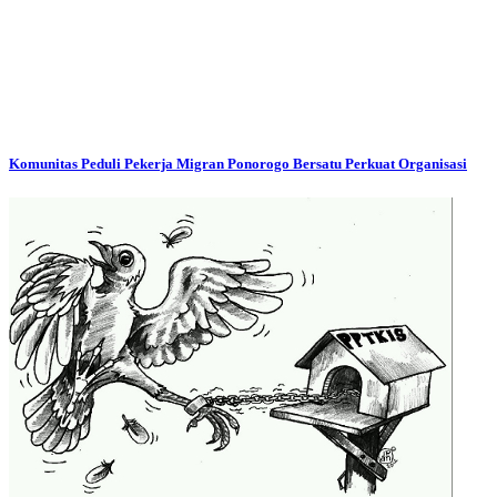
Komunitas Peduli Pekerja Migran Ponorogo Bersatu Perkuat Organisasi