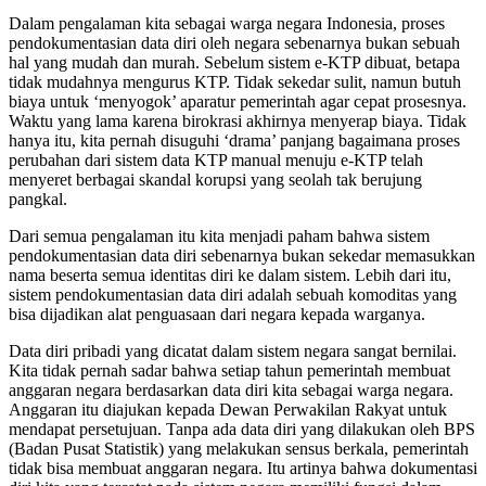
Dalam pengalaman kita sebagai warga negara Indonesia, proses
pendokumentasian data diri oleh negara sebenarnya bukan sebuah
hal yang mudah dan murah. Sebelum sistem e-KTP dibuat, betapa
tidak mudahnya mengurus KTP. Tidak sekedar sulit, namun butuh
biaya untuk ‘menyogok’ aparatur pemerintah agar cepat prosesnya.
Waktu yang lama karena birokrasi akhirnya menyerap biaya. Tidak
hanya itu, kita pernah disuguhi ‘drama’ panjang bagaimana proses
perubahan dari sistem data KTP manual menuju e-KTP telah
menyeret berbagai skandal korupsi yang seolah tak berujung
pangkal.
Dari semua pengalaman itu kita menjadi paham bahwa sistem
pendokumentasian data diri sebenarnya bukan sekedar memasukkan
nama beserta semua identitas diri ke dalam sistem. Lebih dari itu,
sistem pendokumentasian data diri adalah sebuah komoditas yang
bisa dijadikan alat penguasaan dari negara kepada warganya.
Data diri pribadi yang dicatat dalam sistem negara sangat bernilai.
Kita tidak pernah sadar bahwa setiap tahun pemerintah membuat
anggaran negara berdasarkan data diri kita sebagai warga negara.
Anggaran itu diajukan kepada Dewan Perwakilan Rakyat untuk
mendapat persetujuan. Tanpa ada data diri yang dilakukan oleh BPS
(Badan Pusat Statistik) yang melakukan sensus berkala, pemerintah
tidak bisa membuat anggaran negara. Itu artinya bahwa dokumentasi