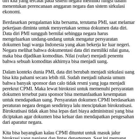
diri kita yang tercatat pada sistem negara memiliki fungsi dalam
menentukan perencanaan anggaran negara dan sistem sirkulasi
ekonomi.
Berdasarkan pengalaman kita bersama, terutama PMI, saat melamar
pekerjaan diminta untuk menyertakan semua dokumen data diri.
Data diri PMI sungguh bernilai sehingga negara harus
mengeluarkan undang-undang untuk mengatur persyaratan
dokumen bagi warga Indonesia yang akan bekerja ke luar negeri.
Negara melihat bahwa dokumentasi data diri memiliki nilai guna,
maka bisa dijadikan komoditas. Nilai (
value
) menjadi penentu
bahwa sebuah komoditas akhirnya bisa menjadi uang.
Dalam konteks dunia PMI, data diri berubah menjadi sirkulasi uang
bisa kita pahami secara lebih riil. Sudah menjadi rahasia umum
bahwa banyak sponsor dan calo tidak resmi yang juga menjadi
perekrut CPMI. Maka lewat birokrasi untuk memenuhi persyaratan
dokumen tersebut para sponsor bisa memanfaatkan kesempatan
untuk mendapatkan uang. Persyaratan dokumen CPMI berdasarkan
peraturan negara dengan sendirinya lalu menciptakan birokratisasi.
Birokratisasi tidak akan bisa lepas dari biaya administrasi yang bisa
diciptakan agar dokumen bisa keluar dan mendapatkan pengesahan
dari aparatur negara.
Kita bisa bayangkan kalau CPMI dituntut untuk masuk jalur
birokrasi yang panjang dan lintas departemen. Saat ini memang