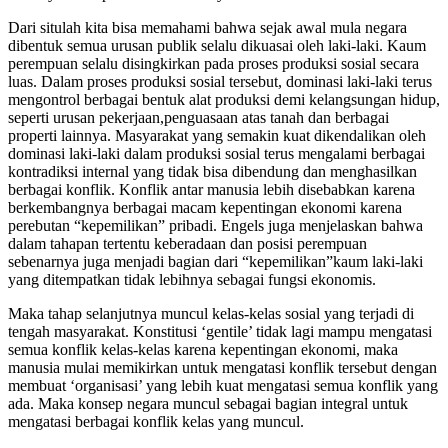
Dari situlah kita bisa memahami bahwa sejak awal mula negara
dibentuk semua urusan publik selalu dikuasai oleh laki-laki. Kaum
perempuan selalu disingkirkan pada proses produksi sosial secara
luas. Dalam proses produksi sosial tersebut, dominasi laki-laki terus
mengontrol berbagai bentuk alat produksi demi kelangsungan hidup,
seperti urusan pekerjaan,penguasaan atas tanah dan berbagai
properti lainnya. Masyarakat yang semakin kuat dikendalikan oleh
dominasi laki-laki dalam produksi sosial terus mengalami berbagai
kontradiksi internal yang tidak bisa dibendung dan menghasilkan
berbagai konflik. Konflik antar manusia lebih disebabkan karena
berkembangnya berbagai macam kepentingan ekonomi karena
perebutan “kepemilikan” pribadi. Engels juga menjelaskan bahwa
dalam tahapan tertentu keberadaan dan posisi perempuan
sebenarnya juga menjadi bagian dari “kepemilikan”kaum laki-laki
yang ditempatkan tidak lebihnya sebagai fungsi ekonomis.
Maka tahap selanjutnya muncul kelas-kelas sosial yang terjadi di
tengah masyarakat. Konstitusi ‘gentile’ tidak lagi mampu mengatasi
semua konflik kelas-kelas karena kepentingan ekonomi, maka
manusia mulai memikirkan untuk mengatasi konflik tersebut dengan
membuat ‘organisasi’ yang lebih kuat mengatasi semua konflik yang
ada. Maka konsep negara muncul sebagai bagian integral untuk
mengatasi berbagai konflik kelas yang muncul.