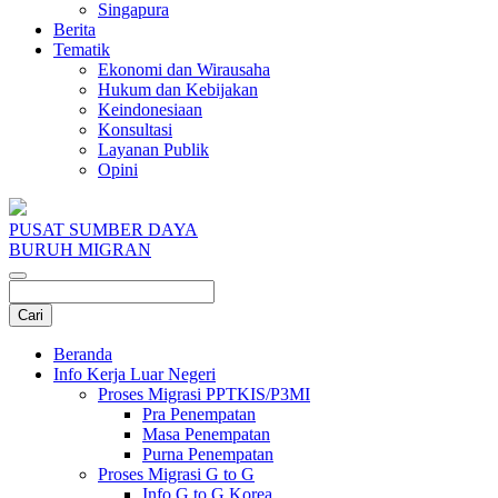
Singapura
Berita
Tematik
Ekonomi dan Wirausaha
Hukum dan Kebijakan
Keindonesiaan
Konsultasi
Layanan Publik
Opini
PUSAT SUMBER DAYA
BURUH MIGRAN
Beranda
Info Kerja Luar Negeri
Proses Migrasi PPTKIS/P3MI
Pra Penempatan
Masa Penempatan
Purna Penempatan
Proses Migrasi G to G
Info G to G Korea