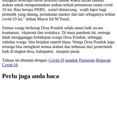
mungkin beberapa menit sebelum masuk waktu adzan dikasih
arahan untuk mengumumkan arahan terkait pemutusan rantai covid
19 ini, Bisa berupa PHBS
,
sosial distancung
,
wajib lapor bagi
pemudik yang datang, pemakaian masker dan lain sebagainya terkiat
covid-19 ini,” imbau Mayor Inf M Yusuf.
Semua warga berharap Desa Pondok selalu aman baik secara
keamanan,
ekpnomi dan sosialnya. Di masa pandemi ini, semoga
tidak mengganggu kehidupan warga Desa Pondok, sehingga
rutinitas warga
bisa berjalan seperti biasa. Warga Desa Pondok juga
semoga bisa mengikuti semua arahan dan imbauan dari pemerintah
baik di tingkat desa, kabupaten,
maupun pusat.
Tulisan ini ditandai dengan:
Covid-19
pondok
Ponorogo
Relawan
Covid-19
Perlu juga anda baca