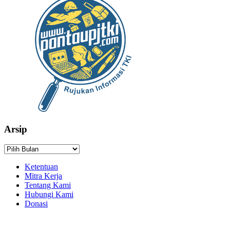
Arsip
Arsip
Ketentuan
Mitra Kerja
Tentang Kami
Hubungi Kami
Donasi