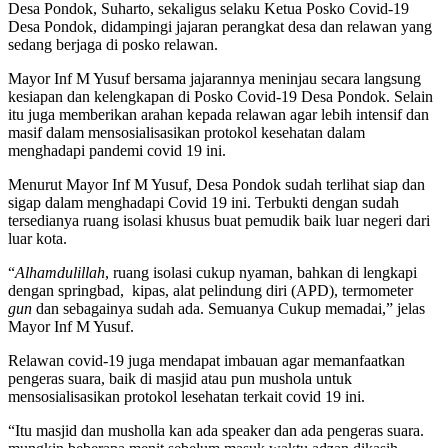
Desa Pondok, Suharto, sekaligus selaku Ketua Posko Covid-19
Desa Pondok, didampingi jajaran perangkat desa dan relawan yang
sedang berjaga di posko relawan.
Mayor Inf M Yusuf bersama jajarannya meninjau secara langsung
kesiapan dan kelengkapan di Posko Covid-19 Desa Pondok. Selain
itu juga memberikan arahan kepada relawan agar lebih intensif dan
masif dalam mensosialisasikan protokol kesehatan dalam
menghadapi pandemi covid 19 ini.
Menurut Mayor Inf M Yusuf, Desa Pondok sudah terlihat siap dan
sigap dalam menghadapi Covid 19 ini. Terbukti dengan sudah
tersedianya ruang isolasi khusus buat pemudik baik luar negeri dari
luar kota.
“
Alhamdulillah
, ruang isolasi cukup nyaman, bahkan di lengkapi
dengan springbad,
kipas, alat pelindung diri (APD), termometer
gun
dan sebagainya sudah ada. Semuanya Cukup memadai,” jelas
Mayor Inf M Yusuf.
Relawan covid-19 juga mendapat imbauan agar memanfaatkan
pengeras suara, baik di masjid atau pun mushola untuk
mensosialisasikan protokol lesehatan terkait covid 19 ini.
“Itu masjid dan musholla kan ada speaker dan ada pengeras suara.