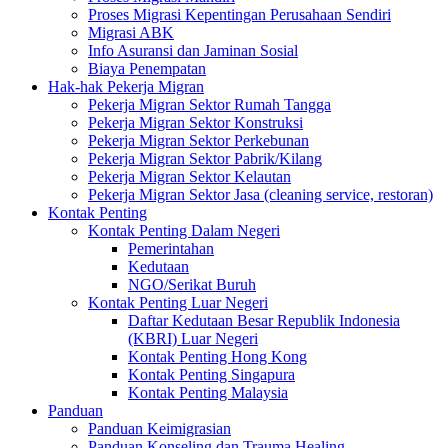
Proses Migrasi Kepentingan Perusahaan Sendiri
Migrasi ABK
Info Asuransi dan Jaminan Sosial
Biaya Penempatan
Hak-hak Pekerja Migran
Pekerja Migran Sektor Rumah Tangga
Pekerja Migran Sektor Konstruksi
Pekerja Migran Sektor Perkebunan
Pekerja Migran Sektor Pabrik/Kilang
Pekerja Migran Sektor Kelautan
Pekerja Migran Sektor Jasa (cleaning service, restoran)
Kontak Penting
Kontak Penting Dalam Negeri
Pemerintahan
Kedutaan
NGO/Serikat Buruh
Kontak Penting Luar Negeri
Daftar Kedutaan Besar Republik Indonesia
(KBRI) Luar Negeri
Kontak Penting Hong Kong
Kontak Penting Singapura
Kontak Penting Malaysia
Panduan
Panduan Keimigrasian
Panduan Konseling dan Trauma Healing