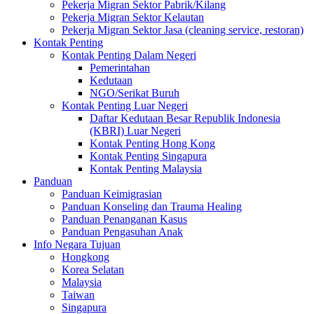
Pekerja Migran Sektor Pabrik/Kilang
Pekerja Migran Sektor Kelautan
Pekerja Migran Sektor Jasa (cleaning service, restoran)
Kontak Penting
Kontak Penting Dalam Negeri
Pemerintahan
Kedutaan
NGO/Serikat Buruh
Kontak Penting Luar Negeri
Daftar Kedutaan Besar Republik Indonesia
(KBRI) Luar Negeri
Kontak Penting Hong Kong
Kontak Penting Singapura
Kontak Penting Malaysia
Panduan
Panduan Keimigrasian
Panduan Konseling dan Trauma Healing
Panduan Penanganan Kasus
Panduan Pengasuhan Anak
Info Negara Tujuan
Hongkong
Korea Selatan
Malaysia
Taiwan
Singapura