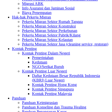
Migrasi ABK
Info Asuransi dan Jaminan Sosial
Biaya Penempatan
Hak-hak Pekerja Migran
Pekerja Migran Sektor Rumah Tangga
Pekerja Migran Sektor Konstruksi
Pekerja Migran Sektor Perkebunan
Pekerja Migran Sektor Pabrik/Kilang
Pekerja Migran Sektor Kelautan
Pekerja Migran Sektor Jasa (cleaning service, restoran)
Kontak Penting
Kontak Penting Dalam Negeri
Pemerintahan
Kedutaan
NGO/Serikat Buruh
Kontak Penting Luar Negeri
Daftar Kedutaan Besar Republik Indonesia
(KBRI) Luar Negeri
Kontak Penting Hong Kong
Kontak Penting Singapura
Kontak Penting Malaysia
Panduan
Panduan Keimigrasian
Panduan Konseling dan Trauma Healing
Panduan Penanganan Kasus