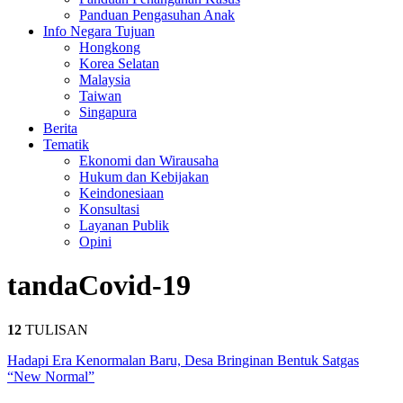
Panduan Pengasuhan Anak
Info Negara Tujuan
Hongkong
Korea Selatan
Malaysia
Taiwan
Singapura
Berita
Tematik
Ekonomi dan Wirausaha
Hukum dan Kebijakan
Keindonesiaan
Konsultasi
Layanan Publik
Opini
tanda
Covid-19
12
TULISAN
Hadapi Era Kenormalan Baru, Desa Bringinan Bentuk Satgas
“New Normal”