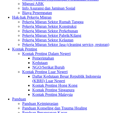
Migrasi ABK
Info Asuransi dan Jaminan Sosial
Biaya Penempatan
Hak-hak Pekerja Migran
Pekerja Migran Sektor Rumah Tangga
Pekerja Migran Sektor Konstruksi
Pekerja Migran Sektor Perkebunan
Pekerja Migran Sektor Pabrik/Kilang
Pekerja Migran Sektor Kelautan
Pekerja Migran Sektor Jasa (cleaning service, restoran)
Kontak Penting
Kontak Penting Dalam Negeri
Pemerintahan
Kedutaan
NGO/Serikat Buruh
Kontak Penting Luar Negeri
Daftar Kedutaan Besar Republik Indonesia
(KBRI) Luar Negeri
Kontak Penting Hong Kong
Kontak Penting Singapura
Kontak Penting Malaysia
Panduan
Panduan Keimigrasian
Panduan Konseling dan Trauma Healing
Panduan Penanganan Kasus