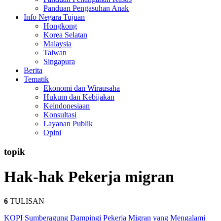
Panduan Pengasuhan Anak
Info Negara Tujuan
Hongkong
Korea Selatan
Malaysia
Taiwan
Singapura
Berita
Tematik
Ekonomi dan Wirausaha
Hukum dan Kebijakan
Keindonesiaan
Konsultasi
Layanan Publik
Opini
topik
Hak-hak Pekerja migran
6
TULISAN
KOPI Sumberagung Dampingi Pekerja Migran yang Mengalami