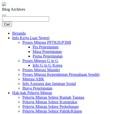
Blog Archives
Beranda
Info Kerja Luar Negeri
Proses Migrasi PPTKIS/P3MI
Pra Penempatan
Masa Penempatan
Purna Penempatan
Proses Migrasi G to G
Info G to G Korea
Proses Migrasi Mandiri
Proses Migrasi Kepentingan Perusahaan Sendiri
Migrasi ABK
Info Asuransi dan Jaminan Sosial
Biaya Penempatan
Hak-hak Pekerja Migran
Pekerja Migran Sektor Rumah Tangga
Pekerja Migran Sektor Konstruksi
Pekerja Migran Sektor Perkebunan
Pekerja Migran Sektor Pabrik/Kilang