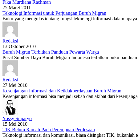
Fika Murdiana Rachman
25 Maret 2011
Teknologi Informasi untuk Perjuangan Buruh Migran
Buku yang mengulas tentang fungsi teknologi informasi dalam upaya
Redaksi
13 Oktober 2010
Buruh Migran Terbitkan Panduan Pewarta Warga
Pusat Sumber Daya Buruh Migran Indonesia terbitkan buku panduan p
Redaksi
27 Mei 2010
Kesenjangan Informasi dan Ketidakberdayaan Buruh Migran
Kesenjangan informasi bisa menjadi sebab dan akibat dari kesenjangan
Yossy Suparyo
15 Mei 2010
TIK Belum Ramah Pada Perempuan Perdesaan
Teknologi informasi dan komunikasi, biasa disingkat TIK, bukanlah t