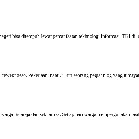
egeri bisa ditempuh lewat pemanfaatan tekhnologi Informasi. TKI di lu
ewekndeso. Pekerjaan: babu.” Fitri seorang pegiat blog yang lumayan
rga Sidareja dan sekitarnya. Setiap hari warga mempergunakan fasilit