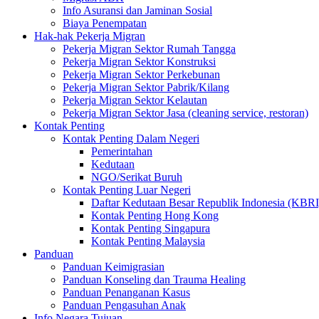
Info Asuransi dan Jaminan Sosial
Biaya Penempatan
Hak-hak Pekerja Migran
Pekerja Migran Sektor Rumah Tangga
Pekerja Migran Sektor Konstruksi
Pekerja Migran Sektor Perkebunan
Pekerja Migran Sektor Pabrik/Kilang
Pekerja Migran Sektor Kelautan
Pekerja Migran Sektor Jasa (cleaning service, restoran)
Kontak Penting
Kontak Penting Dalam Negeri
Pemerintahan
Kedutaan
NGO/Serikat Buruh
Kontak Penting Luar Negeri
Daftar Kedutaan Besar Republik Indonesia (KBRI
Kontak Penting Hong Kong
Kontak Penting Singapura
Kontak Penting Malaysia
Panduan
Panduan Keimigrasian
Panduan Konseling dan Trauma Healing
Panduan Penanganan Kasus
Panduan Pengasuhan Anak
Info Negara Tujuan