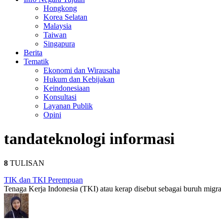
Hongkong
Korea Selatan
Malaysia
Taiwan
Singapura
Berita
Tematik
Ekonomi dan Wirausaha
Hukum dan Kebijakan
Keindonesiaan
Konsultasi
Layanan Publik
Opini
tanda
teknologi informasi
8
TULISAN
TIK dan TKI Perempuan
Tenaga Kerja Indonesia (TKI) atau kerap disebut sebagai buruh migran,