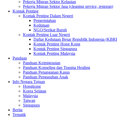
Pekerja Migran Sektor Kelautan
Pekerja Migran Sektor Jasa (cleaning service, restoran)
Kontak Penting
Kontak Penting Dalam Negeri
Pemerintahan
Kedutaan
NGO/Serikat Buruh
Kontak Penting Luar Negeri
Daftar Kedutaan Besar Republik Indonesia (KBRI
Kontak Penting Hong Kong
Kontak Penting Singapura
Kontak Penting Malaysia
Panduan
Panduan Keimigrasian
Panduan Konseling dan Trauma Healing
Panduan Penanganan Kasus
Panduan Pengasuhan Anak
Info Negara Tujuan
Hongkong
Korea Selatan
Malaysia
Taiwan
Singapura
Berita
Tematik