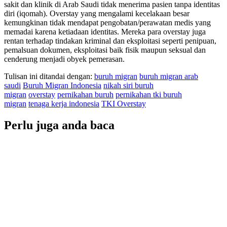
sakit dan klinik di Arab Saudi tidak menerima pasien tanpa identitas
diri (iqomah). Overstay yang mengalami kecelakaan besar
kemungkinan tidak mendapat pengobatan/perawatan medis yang
memadai karena ketiadaan identitas. Mereka para overstay juga
rentan terhadap tindakan kriminal dan eksploitasi seperti penipuan,
pemalsuan dokumen, eksploitasi baik fisik maupun seksual dan
cenderung menjadi obyek pemerasan.
Tulisan ini ditandai dengan:
buruh migran
buruh migran arab
saudi
Buruh Migran Indonesia
nikah siri buruh
migran
overstay
pernikahan buruh
pernikahan tki buruh
migran
tenaga kerja indonesia
TKI Overstay
Perlu juga anda baca