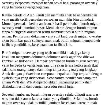
overstay berpotensi menjadi beban sosial bagi pasangan overstay
yang berbeda kewarganegaraan.
Ketika berada di Arab Saudi dan memiliki anak hasil pernikahan
yang masih kecil, persoalan-persoalan mungkin bisa dihindari.
Muncul persoalan ketika anak-anak hasil pernikahan buruh migran
overstay mulai tumbuh besar. Menikah siri dengan buruh migran
tanpa dilengkapi dokumen resmi membuat posisi buruh migran
rentan. Pengurusan dokumen yang sulit bagi buruh migran overstay
akan berimbas pada sulitnya anak-anak buruh migran memperoleh
fasilitas pendidikan, kesehatan dan fasilitas lain.
Buruh migran overstay yang telah memiliki anak juga kerap
kesulitan mengurus dokumen-dokumen anak agar bisa dibawa
kembali ke Indonesia. Dampak pernikahan buruh migran overstay
yang berbeda kewarganegaraan juga akan terasa ketika anak ikut
salah satu orang tuanya dan hidup tanpa orang tua yang lengkap.
Anak dengan perkawinan campuran terpaksa hidup terpisah dengan
ayah/ibunya yang dideportasi. Sebenarnya pernikahan campuran
antara WNI dan WNA diperbolehkan, sepanjang pernikahan
dilakukan resmi dan dengan prosedur resmi juga.
Sebagai gambaran, buruh migran overstay selalu diliputi rasa was-
was dan tidak aman karena status yang dimiliki. Selain itu, buruh
migran overstay tidak memiliki jaminan kesehatan karena rumah