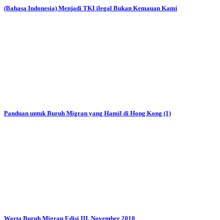
(Bahasa Indonesia) Menjadi TKI ilegal Bukan Kemauan Kami
Panduan untuk Buruh Migran yang Hamil di Hong Kong (1)
Warta Buruh Migran Edisi III, November 2010