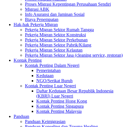
Proses Migrasi Kepentingan Perusahaan Sendiri
Migrasi ABK
Info Asuransi dan Jaminan Sosial
Biaya Penempatan
Hak-hak Pekerja Migran
Pekerja Migran Sektor Rumah Tangga
Pekerja Migran Sektor Konstruksi
Pekerja Migran Sektor Perkebunan
Pekerja Migran Sektor Pabrik/Kilang
Pekerja Migran Sektor Kelautan
Pekerja Migran Sektor Jasa (cleaning service, restoran)
Kontak Penting
Kontak Penting Dalam Negeri
Pemerintahan
Kedutaan
NGO/Serikat Buruh
Kontak Penting Luar Negeri
Daftar Kedutaan Besar Republik Indonesia
(KBRI) Luar Negeri
Kontak Penting Hong Kong
Kontak Penting Singapura
Kontak Penting Malaysia
Panduan
Panduan Keimigrasian
Panduan Konseling dan Trauma Healing