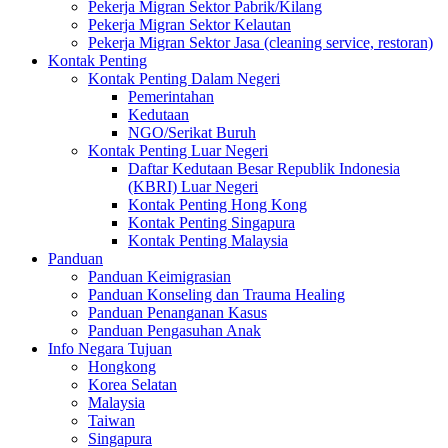
Pekerja Migran Sektor Pabrik/Kilang
Pekerja Migran Sektor Kelautan
Pekerja Migran Sektor Jasa (cleaning service, restoran)
Kontak Penting
Kontak Penting Dalam Negeri
Pemerintahan
Kedutaan
NGO/Serikat Buruh
Kontak Penting Luar Negeri
Daftar Kedutaan Besar Republik Indonesia
(KBRI) Luar Negeri
Kontak Penting Hong Kong
Kontak Penting Singapura
Kontak Penting Malaysia
Panduan
Panduan Keimigrasian
Panduan Konseling dan Trauma Healing
Panduan Penanganan Kasus
Panduan Pengasuhan Anak
Info Negara Tujuan
Hongkong
Korea Selatan
Malaysia
Taiwan
Singapura