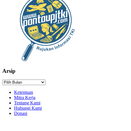
Arsip
Arsip
Ketentuan
Mitra Kerja
Tentang Kami
Hubungi Kami
Donasi