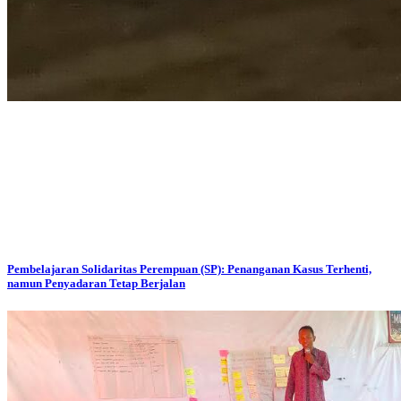
Pembelajaran Solidaritas Perempuan (SP): Penanganan Kasus Terhenti,
namun Penyadaran Tetap Berjalan