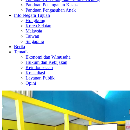
Panduan Penanganan Kasus
Panduan Pengasuhan Anak
Info Negara Tujuan
Hongkong
Korea Selatan
Malaysia
Taiwan
Singapura
Berita
Tematik
Ekonomi dan Wirausaha
Hukum dan Kebijakan
Keindonesiaan
Konsultasi
Layanan Publik
Opini