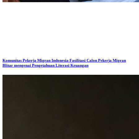
Komunitas Pekerja Migran Indonesia Fasilitasi Calon Pekerja Migran
Blitar mengenai Pengetahuan Literasi Keuangan