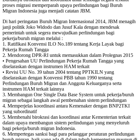
proses migrasi memperparah upaya perlindungan bagi Buruh
Migran Indonesia juga menjadi catatan JBM.
Di hari peringatan Buruh Migran Internasional 2014, JBM menagih
janji politik Joko Widodo dan Jusuf Kala dengan mendesak
pemerintah untuk segera mewujudkan perlindungan bagi
pekerja/buruh migran melalui :
1. Ratifikasi Konvensi ILO No.189 tentang Kerja Layak bagi
Pekerja Rumah Tangga
2. Mendorong DPR-RI untuk memasukkan dalam Prolegnas 2015
• Pengesahan UU Perlindungan Pekerja Rumah Tangga yang
diselaraskan dengan instrumen HAM terkait
• Revisi UU No. 39 tahun 2004 tentang PPTKILN yang
diselaraskan dengan Konvensi PBB tahun 1990 tentang
Perlindungan Buruh Migran dan Anggota Keluarganya serta
instrumen HAM terkait lainnya
3. Membangun One Single Data Base System untuk pekerja/buruh
migran sebagai langkah awal pembenahan sistem perlindungan
4. Memperjelas koordinasi antara Kemenaker dengan BNP2TKI
yang subordinatif
5. Membenahi birokrasi dan koordinasi antar Kementerian terkait
dalam upaya membangun sistem perlindungan yang menyeluruh
bagi pekerja/buruh migran Indonesia.
6. Mempertegas sanksi bagi para pelanggar peraturan perlindungan
buruh migran, baik yang ada di dalam tubuh kementerian maupun di