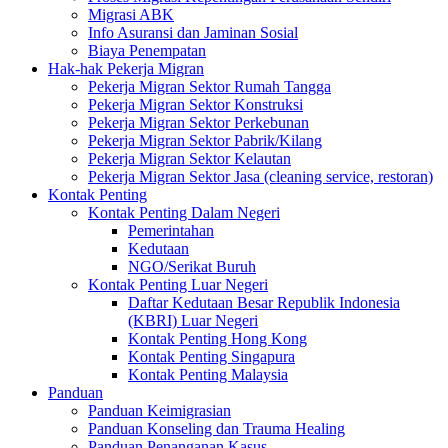
Migrasi ABK
Info Asuransi dan Jaminan Sosial
Biaya Penempatan
Hak-hak Pekerja Migran
Pekerja Migran Sektor Rumah Tangga
Pekerja Migran Sektor Konstruksi
Pekerja Migran Sektor Perkebunan
Pekerja Migran Sektor Pabrik/Kilang
Pekerja Migran Sektor Kelautan
Pekerja Migran Sektor Jasa (cleaning service, restoran)
Kontak Penting
Kontak Penting Dalam Negeri
Pemerintahan
Kedutaan
NGO/Serikat Buruh
Kontak Penting Luar Negeri
Daftar Kedutaan Besar Republik Indonesia
(KBRI) Luar Negeri
Kontak Penting Hong Kong
Kontak Penting Singapura
Kontak Penting Malaysia
Panduan
Panduan Keimigrasian
Panduan Konseling dan Trauma Healing
Panduan Penanganan Kasus