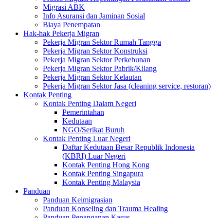
Migrasi ABK
Info Asuransi dan Jaminan Sosial
Biaya Penempatan
Hak-hak Pekerja Migran
Pekerja Migran Sektor Rumah Tangga
Pekerja Migran Sektor Konstruksi
Pekerja Migran Sektor Perkebunan
Pekerja Migran Sektor Pabrik/Kilang
Pekerja Migran Sektor Kelautan
Pekerja Migran Sektor Jasa (cleaning service, restoran)
Kontak Penting
Kontak Penting Dalam Negeri
Pemerintahan
Kedutaan
NGO/Serikat Buruh
Kontak Penting Luar Negeri
Daftar Kedutaan Besar Republik Indonesia
(KBRI) Luar Negeri
Kontak Penting Hong Kong
Kontak Penting Singapura
Kontak Penting Malaysia
Panduan
Panduan Keimigrasian
Panduan Konseling dan Trauma Healing
Panduan Penanganan Kasus