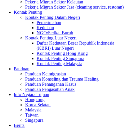
Pekerja Migran Sektor Kelautan
Pekerja Migran Sektor Jasa (cleaning service, restoran)
Kontak Penting
Kontak Penting Dalam Negeri
Pemerintahan
Kedutaan
NGO/Serikat Buruh
Kontak Penting Luar Negeri
Daftar Kedutaan Besar Republik Indonesia
(KBRI) Luar Negeri
Kontak Penting Hong Kong
Kontak Penting Singapura
Kontak Penting Malaysia
Panduan
Panduan Keimigrasian
Panduan Konseling dan Trauma Healing
Panduan Penanganan Kasus
Panduan Pengasuhan Anak
Info Negara Tujuan
Hongkong
Korea Selatan
Malaysia
Taiwan
Singapura
Berita