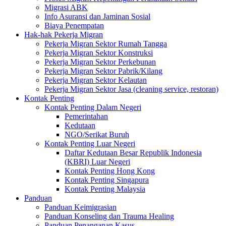
Migrasi ABK
Info Asuransi dan Jaminan Sosial
Biaya Penempatan
Hak-hak Pekerja Migran
Pekerja Migran Sektor Rumah Tangga
Pekerja Migran Sektor Konstruksi
Pekerja Migran Sektor Perkebunan
Pekerja Migran Sektor Pabrik/Kilang
Pekerja Migran Sektor Kelautan
Pekerja Migran Sektor Jasa (cleaning service, restoran)
Kontak Penting
Kontak Penting Dalam Negeri
Pemerintahan
Kedutaan
NGO/Serikat Buruh
Kontak Penting Luar Negeri
Daftar Kedutaan Besar Republik Indonesia
(KBRI) Luar Negeri
Kontak Penting Hong Kong
Kontak Penting Singapura
Kontak Penting Malaysia
Panduan
Panduan Keimigrasian
Panduan Konseling dan Trauma Healing
Panduan Penanganan Kasus