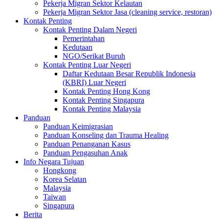
Pekerja Migran Sektor Kelautan
Pekerja Migran Sektor Jasa (cleaning service, restoran)
Kontak Penting
Kontak Penting Dalam Negeri
Pemerintahan
Kedutaan
NGO/Serikat Buruh
Kontak Penting Luar Negeri
Daftar Kedutaan Besar Republik Indonesia
(KBRI) Luar Negeri
Kontak Penting Hong Kong
Kontak Penting Singapura
Kontak Penting Malaysia
Panduan
Panduan Keimigrasian
Panduan Konseling dan Trauma Healing
Panduan Penanganan Kasus
Panduan Pengasuhan Anak
Info Negara Tujuan
Hongkong
Korea Selatan
Malaysia
Taiwan
Singapura
Berita