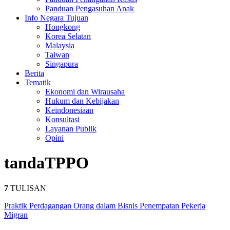
Panduan Pengasuhan Anak
Info Negara Tujuan
Hongkong
Korea Selatan
Malaysia
Taiwan
Singapura
Berita
Tematik
Ekonomi dan Wirausaha
Hukum dan Kebijakan
Keindonesiaan
Konsultasi
Layanan Publik
Opini
tanda
TPPO
7
TULISAN
Praktik Perdagangan Orang dalam Bisnis Penempatan Pekerja
Migran