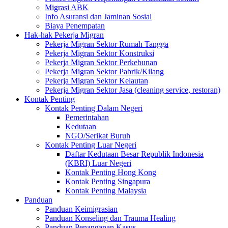
Migrasi ABK
Info Asuransi dan Jaminan Sosial
Biaya Penempatan
Hak-hak Pekerja Migran
Pekerja Migran Sektor Rumah Tangga
Pekerja Migran Sektor Konstruksi
Pekerja Migran Sektor Perkebunan
Pekerja Migran Sektor Pabrik/Kilang
Pekerja Migran Sektor Kelautan
Pekerja Migran Sektor Jasa (cleaning service, restoran)
Kontak Penting
Kontak Penting Dalam Negeri
Pemerintahan
Kedutaan
NGO/Serikat Buruh
Kontak Penting Luar Negeri
Daftar Kedutaan Besar Republik Indonesia
(KBRI) Luar Negeri
Kontak Penting Hong Kong
Kontak Penting Singapura
Kontak Penting Malaysia
Panduan
Panduan Keimigrasian
Panduan Konseling dan Trauma Healing
Panduan Penanganan Kasus