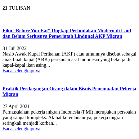
21
TULISAN
Film “Before You Eat” Ungkap Perbudakan Modern di Laut
dan Belum Seriusnya Pemerintah Lindungi AKP Migran
31 Juli 2022
Nasib Awak Kapal Perikanan (AKP) atau umumnya disebut sebagai
anak buah kapal (ABK) perikanan asal Indonesia yang bekerja di
kapal-kapal ikan asing...
Baca selengkapnya
Praktik Perdagangan Orang dalam Bisnis Penempatan Pekerja
Migran
27 April 2021
Permasalahan pekerja migran Indonesia (PMI) merupakan persoalan
yang sangat kompleks. Akibat kerentanannya, pekerja migran
seringkali menjadi korban...
Baca selengkapnya