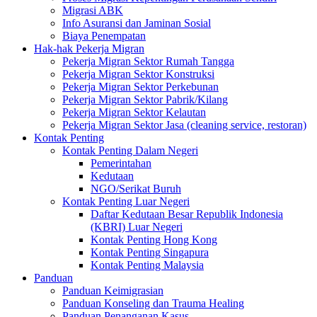
Migrasi ABK
Info Asuransi dan Jaminan Sosial
Biaya Penempatan
Hak-hak Pekerja Migran
Pekerja Migran Sektor Rumah Tangga
Pekerja Migran Sektor Konstruksi
Pekerja Migran Sektor Perkebunan
Pekerja Migran Sektor Pabrik/Kilang
Pekerja Migran Sektor Kelautan
Pekerja Migran Sektor Jasa (cleaning service, restoran)
Kontak Penting
Kontak Penting Dalam Negeri
Pemerintahan
Kedutaan
NGO/Serikat Buruh
Kontak Penting Luar Negeri
Daftar Kedutaan Besar Republik Indonesia
(KBRI) Luar Negeri
Kontak Penting Hong Kong
Kontak Penting Singapura
Kontak Penting Malaysia
Panduan
Panduan Keimigrasian
Panduan Konseling dan Trauma Healing
Panduan Penanganan Kasus