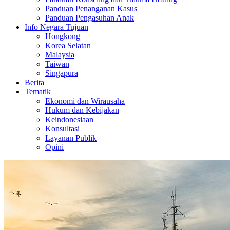
Panduan Penanganan Kasus
Panduan Pengasuhan Anak
Info Negara Tujuan
Hongkong
Korea Selatan
Malaysia
Taiwan
Singapura
Berita
Tematik
Ekonomi dan Wirausaha
Hukum dan Kebijakan
Keindonesiaan
Konsultasi
Layanan Publik
Opini