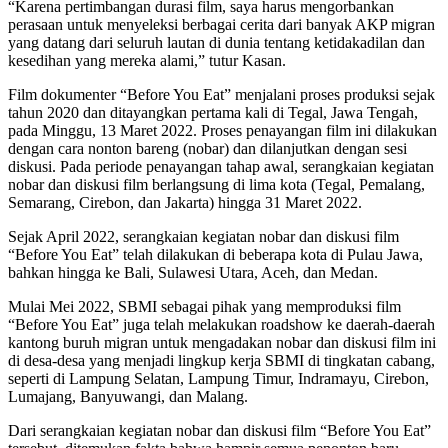
“Karena pertimbangan durasi film, saya harus mengorbankan
perasaan untuk menyeleksi berbagai cerita dari banyak AKP migran
yang datang dari seluruh lautan di dunia tentang ketidakadilan dan
kesedihan yang mereka alami,” tutur Kasan.
Film dokumenter “Before You Eat” menjalani proses produksi sejak
tahun 2020 dan ditayangkan pertama kali di Tegal, Jawa Tengah,
pada Minggu, 13 Maret 2022. Proses penayangan film ini dilakukan
dengan cara nonton bareng (nobar) dan dilanjutkan dengan sesi
diskusi. Pada periode penayangan tahap awal, serangkaian kegiatan
nobar dan diskusi film berlangsung di lima kota (Tegal, Pemalang,
Semarang, Cirebon, dan Jakarta) hingga 31 Maret 2022.
Sejak April 2022, serangkaian kegiatan nobar dan diskusi film
“Before You Eat” telah dilakukan di beberapa kota di Pulau Jawa,
bahkan hingga ke Bali, Sulawesi Utara, Aceh, dan Medan.
Mulai Mei 2022, SBMI sebagai pihak yang memproduksi film
“Before You Eat” juga telah melakukan roadshow ke daerah-daerah
kantong buruh migran untuk mengadakan nobar dan diskusi film ini
di desa-desa yang menjadi lingkup kerja SBMI di tingkatan cabang,
seperti di Lampung Selatan, Lampung Timur, Indramayu, Cirebon,
Lumajang, Banyuwangi, dan Malang.
Dari serangkaian kegiatan nobar dan diskusi film “Before You Eat”