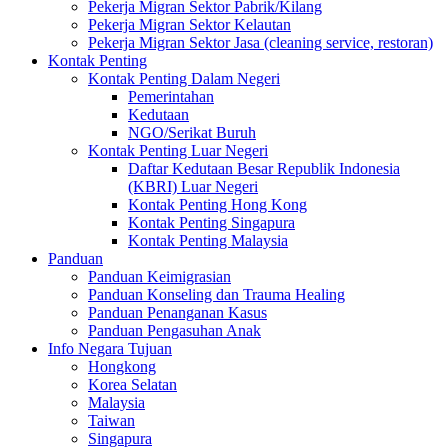
Pekerja Migran Sektor Pabrik/Kilang
Pekerja Migran Sektor Kelautan
Pekerja Migran Sektor Jasa (cleaning service, restoran)
Kontak Penting
Kontak Penting Dalam Negeri
Pemerintahan
Kedutaan
NGO/Serikat Buruh
Kontak Penting Luar Negeri
Daftar Kedutaan Besar Republik Indonesia
(KBRI) Luar Negeri
Kontak Penting Hong Kong
Kontak Penting Singapura
Kontak Penting Malaysia
Panduan
Panduan Keimigrasian
Panduan Konseling dan Trauma Healing
Panduan Penanganan Kasus
Panduan Pengasuhan Anak
Info Negara Tujuan
Hongkong
Korea Selatan
Malaysia
Taiwan
Singapura