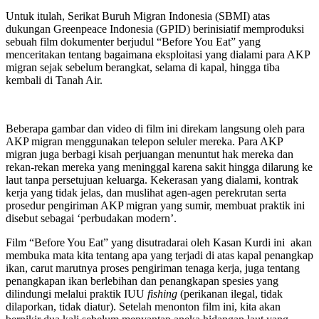
Untuk itulah, Serikat Buruh Migran Indonesia (SBMI) atas
dukungan Greenpeace Indonesia (GPID) berinisiatif memproduksi
sebuah film dokumenter berjudul “Before You Eat” yang
menceritakan tentang bagaimana eksploitasi yang dialami para AKP
migran sejak sebelum berangkat, selama di kapal, hingga tiba
kembali di Tanah Air.
Beberapa gambar dan video di film ini direkam langsung oleh para
AKP migran menggunakan telepon seluler mereka. Para AKP
migran juga berbagi kisah perjuangan menuntut hak mereka dan
rekan-rekan mereka yang meninggal karena sakit hingga dilarung ke
laut tanpa persetujuan keluarga. Kekerasan yang dialami, kontrak
kerja yang tidak jelas, dan muslihat agen-agen perekrutan serta
prosedur pengiriman AKP migran yang sumir, membuat praktik ini
disebut sebagai ‘perbudakan modern’.
Film “Before You Eat” yang disutradarai oleh Kasan Kurdi ini akan
membuka mata kita tentang apa yang terjadi di atas kapal penangkap
ikan, carut marutnya proses pengiriman tenaga kerja, juga tentang
penangkapan ikan berlebihan dan penangkapan spesies yang
dilindungi melalui praktik IUU
fishing
(perikanan ilegal, tidak
dilaporkan, tidak diatur). Setelah menonton film ini, kita akan