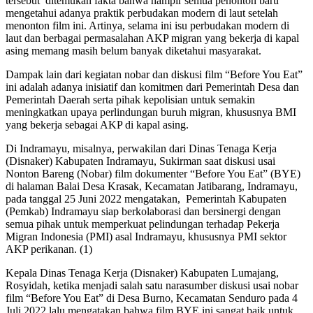
tersebut ditemukan fakta bahwa hampir semua penonton baru
mengetahui adanya praktik perbudakan modern di laut setelah
menonton film ini. Artinya, selama ini isu perbudakan modern di
laut dan berbagai permasalahan AKP migran yang bekerja di kapal
asing memang masih belum banyak diketahui masyarakat.
Dampak lain dari kegiatan nobar dan diskusi film “Before You Eat”
ini adalah adanya inisiatif dan komitmen dari Pemerintah Desa dan
Pemerintah Daerah serta pihak kepolisian untuk semakin
meningkatkan upaya perlindungan buruh migran, khususnya BMI
yang bekerja sebagai AKP di kapal asing.
Di Indramayu, misalnya, perwakilan dari
Dinas Tenaga Kerja
(Disnaker) Kabupaten Indramayu, Sukirman saat diskusi usai
Nonton Bareng (Nobar) film dokumenter “Before You Eat” (BYE)
di halaman Balai Desa Krasak, Kecamatan Jatibarang, Indramayu,
pada tanggal 25 Juni 2022 mengatakan, Pemerintah Kabupaten
(Pemkab) Indramayu siap berkolaborasi dan bersinergi dengan
semua pihak untuk memperkuat pelindungan terhadap Pekerja
Migran Indonesia (PMI) asal Indramayu, khususnya PMI sektor
AKP perikanan.
(1)
Kepala Dinas Tenaga Kerja (Disnaker) Kabupaten Lumajang,
Rosyidah, ketika menjadi salah satu narasumber diskusi usai nobar
film “Before You Eat” di Desa Burno, Kecamatan Senduro pada 4
Juli 2022 lalu mengatakan bahwa film BYE ini sangat baik untuk