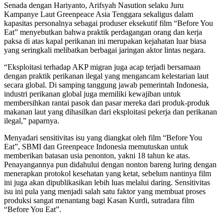
Senada dengan Hariyanto, Arifsyah Nasution selaku Juru
Kampanye Laut Greenpeace Asia Tenggara sekaligus dalam
kapasitas personalnya sebagai produser eksekutif film “Before You
Eat” menyebutkan bahwa praktik perdagangan orang dan kerja
paksa di atas kapal perikanan ini merupakan kejahatan luar biasa
yang seringkali melibatkan berbagai jaringan aktor lintas negara.
“Eksploitasi terhadap AKP migran juga acap terjadi bersamaan
dengan praktik perikanan ilegal yang mengancam kelestarian laut
secara global. Di samping tanggung jawab pemerintah Indonesia,
industri perikanan global juga memiliki kewajiban untuk
membersihkan rantai pasok dan pasar mereka dari produk-produk
makanan laut yang dihasilkan dari eksploitasi pekerja dan perikanan
ilegal,” paparnya.
Menyadari sensitivitas isu yang diangkat oleh film “Before You
Eat”, SBMI dan Greenpeace Indonesia memutuskan untuk
memberikan batasan usia penonton, yakni 18 tahun ke atas.
Penayangannya pun didahului dengan nonton bareng luring dengan
menerapkan protokol kesehatan yang ketat, sebelum nantinya film
ini juga akan dipublikasikan lebih luas melalui daring. Sensitivitas
isu ini pula yang menjadi salah satu faktor yang membuat proses
produksi sangat menantang bagi Kasan Kurdi, sutradara film
“Before You Eat”.