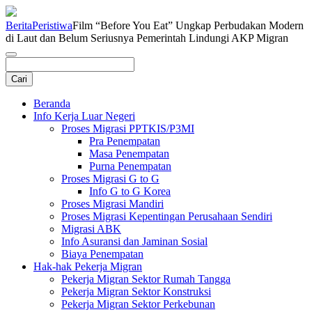
Berita
Peristiwa
Film “Before You Eat” Ungkap Perbudakan Modern
di Laut dan Belum Seriusnya Pemerintah Lindungi AKP Migran
Beranda
Info Kerja Luar Negeri
Proses Migrasi PPTKIS/P3MI
Pra Penempatan
Masa Penempatan
Purna Penempatan
Proses Migrasi G to G
Info G to G Korea
Proses Migrasi Mandiri
Proses Migrasi Kepentingan Perusahaan Sendiri
Migrasi ABK
Info Asuransi dan Jaminan Sosial
Biaya Penempatan
Hak-hak Pekerja Migran
Pekerja Migran Sektor Rumah Tangga
Pekerja Migran Sektor Konstruksi
Pekerja Migran Sektor Perkebunan