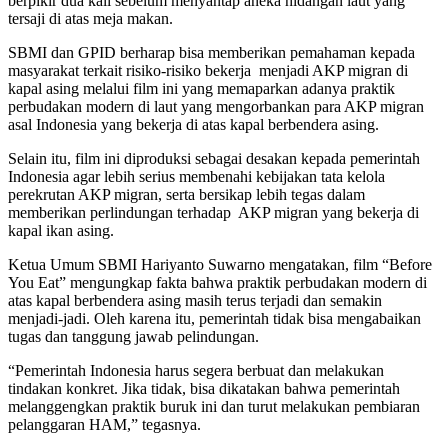
berpikir dua kali sebelum menyantap aneka hidangan laut yang
tersaji di atas meja makan.
SBMI dan GPID berharap bisa memberikan pemahaman kepada
masyarakat terkait risiko-risiko bekerja menjadi AKP migran di
kapal asing melalui film ini yang memaparkan adanya praktik
perbudakan modern di laut yang mengorbankan para AKP migran
asal Indonesia yang bekerja di atas kapal berbendera asing.
Selain itu, film ini diproduksi sebagai desakan kepada pemerintah
Indonesia agar lebih serius membenahi kebijakan tata kelola
perekrutan AKP migran, serta bersikap lebih tegas dalam
memberikan perlindungan terhadap AKP migran yang bekerja di
kapal ikan asing.
Ketua Umum SBMI Hariyanto Suwarno mengatakan, film “Before
You Eat” mengungkap fakta bahwa praktik perbudakan modern di
atas kapal berbendera asing masih terus terjadi dan semakin
menjadi-jadi. Oleh karena itu, pemerintah tidak bisa mengabaikan
tugas dan tanggung jawab pelindungan.
“Pemerintah Indonesia harus segera berbuat dan melakukan
tindakan konkret. Jika tidak, bisa dikatakan bahwa pemerintah
melanggengkan praktik buruk ini dan turut melakukan pembiaran
pelanggaran HAM,” tegasnya.