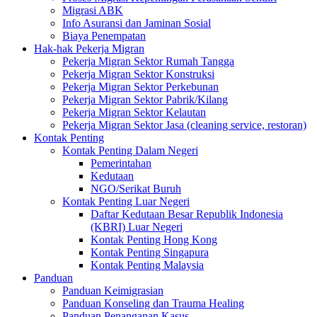
Migrasi ABK
Info Asuransi dan Jaminan Sosial
Biaya Penempatan
Hak-hak Pekerja Migran
Pekerja Migran Sektor Rumah Tangga
Pekerja Migran Sektor Konstruksi
Pekerja Migran Sektor Perkebunan
Pekerja Migran Sektor Pabrik/Kilang
Pekerja Migran Sektor Kelautan
Pekerja Migran Sektor Jasa (cleaning service, restoran)
Kontak Penting
Kontak Penting Dalam Negeri
Pemerintahan
Kedutaan
NGO/Serikat Buruh
Kontak Penting Luar Negeri
Daftar Kedutaan Besar Republik Indonesia
(KBRI) Luar Negeri
Kontak Penting Hong Kong
Kontak Penting Singapura
Kontak Penting Malaysia
Panduan
Panduan Keimigrasian
Panduan Konseling dan Trauma Healing
Panduan Penanganan Kasus