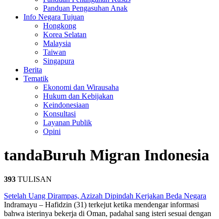
Panduan Pengasuhan Anak
Info Negara Tujuan
Hongkong
Korea Selatan
Malaysia
Taiwan
Singapura
Berita
Tematik
Ekonomi dan Wirausaha
Hukum dan Kebijakan
Keindonesiaan
Konsultasi
Layanan Publik
Opini
tanda
Buruh Migran Indonesia
393
TULISAN
Setelah Uang Dirampas, Azizah Dipindah Kerjakan Beda Negara
Indramayu – Hafidzin (31) terkejut ketika mendengar informasi
bahwa isterinya bekerja di Oman, padahal sang isteri sesuai dengan