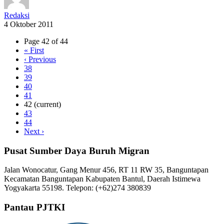
Redaksi
4 Oktober 2011
Page 42 of 44
«
First
‹
Previous
38
39
40
41
42
(current)
43
44
Next
›
Pusat Sumber Daya Buruh Migran
Jalan Wonocatur, Gang Menur 456, RT 11 RW 35, Banguntapan
Kecamatan Banguntapan Kabupaten Bantul, Daerah Istimewa
Yogyakarta 55198. Telepon: (+62)274 380839
Pantau PJTKI