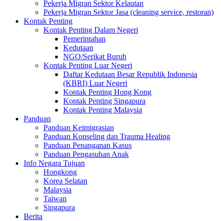
Pekerja Migran Sektor Kelautan
Pekerja Migran Sektor Jasa (cleaning service, restoran)
Kontak Penting
Kontak Penting Dalam Negeri
Pemerintahan
Kedutaan
NGO/Serikat Buruh
Kontak Penting Luar Negeri
Daftar Kedutaan Besar Republik Indonesia
(KBRI) Luar Negeri
Kontak Penting Hong Kong
Kontak Penting Singapura
Kontak Penting Malaysia
Panduan
Panduan Keimigrasian
Panduan Konseling dan Trauma Healing
Panduan Penanganan Kasus
Panduan Pengasuhan Anak
Info Negara Tujuan
Hongkong
Korea Selatan
Malaysia
Taiwan
Singapura
Berita