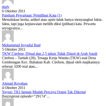
dudy
6 Oktober 2011
Panduan Pewartaan: Pemilihan Kata (1)
Menuliskan berita, artikel atau opini tidak hanya menyangkut fakta-
fakta, tapi juga kepiawaian melilih diksi (pilihan) kata. Pewarta
seyogyanya...
Muhammad Irsyadul Ibad
5 Oktober 2011
TKW Cirebon, Dijual dan 2,5 tahun Tidak Digaji di Arab Saudi
Cirebon – Tartiah (28), Tenaga Kerja Wanita (TKW) asal Desa
Gembongan Kec. Babakan Kab. Cirebon, dijual oleh majikannya
sebesar 3200 real atau...
Ahmad Rovahan
4 Oktober 2011
Yuyun: TKI Jangan Mudah Percaya Orang Tak Dikenal
[buzzsprout episode=”29174″...