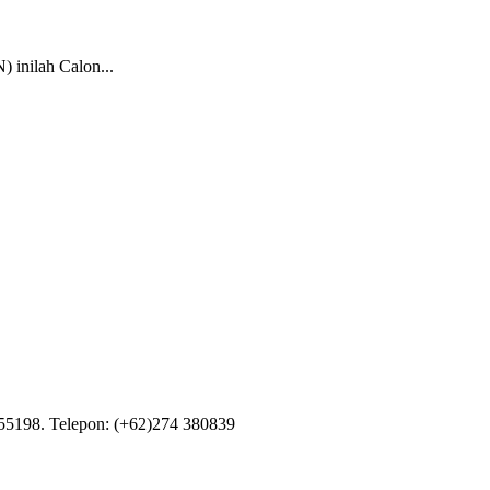
 inilah Calon...
55198. Telepon: (+62)274 380839