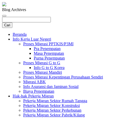
Blog Archives
Beranda
Info Kerja Luar Negeri
Proses Migrasi PPTKIS/P3MI
Pra Penempatan
Masa Penempatan
Purna Penempatan
Proses Migrasi G to G
Info G to G Korea
Proses Migrasi Mandiri
Proses Migrasi Kepentingan Perusahaan Sendiri
Migrasi ABK
Info Asuransi dan Jaminan Sosial
Biaya Penempatan
Hak-hak Pekerja Migran
Pekerja Migran Sektor Rumah Tangga
Pekerja Migran Sektor Konstruksi
Pekerja Migran Sektor Perkebunan
Pekerja Migran Sektor Pabrik/Kilang