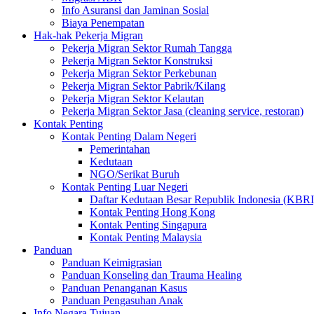
Info Asuransi dan Jaminan Sosial
Biaya Penempatan
Hak-hak Pekerja Migran
Pekerja Migran Sektor Rumah Tangga
Pekerja Migran Sektor Konstruksi
Pekerja Migran Sektor Perkebunan
Pekerja Migran Sektor Pabrik/Kilang
Pekerja Migran Sektor Kelautan
Pekerja Migran Sektor Jasa (cleaning service, restoran)
Kontak Penting
Kontak Penting Dalam Negeri
Pemerintahan
Kedutaan
NGO/Serikat Buruh
Kontak Penting Luar Negeri
Daftar Kedutaan Besar Republik Indonesia (KBRI
Kontak Penting Hong Kong
Kontak Penting Singapura
Kontak Penting Malaysia
Panduan
Panduan Keimigrasian
Panduan Konseling dan Trauma Healing
Panduan Penanganan Kasus
Panduan Pengasuhan Anak
Info Negara Tujuan