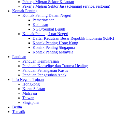
Pekerja Migran Sektor Kelautan
Pekerja Migran Sektor Jasa (cleaning service, restoran)
Kontak Penting
Kontak Penting Dalam Negeri
Pemerintahan
Kedutaan
NGO/Serikat Buruh
Kontak Penting Luar Negeri
Daftar Kedutaan Besar Republik Indonesia (KBRI
Kontak Penting Hong Kong
Kontak Penting Singapura
Kontak Penting Malaysia
Panduan
Panduan Keimigrasian
Panduan Konseling dan Trauma Healing
Panduan Penanganan Kasus
Panduan Pengasuhan Anak
Info Negara Tujuan
Hongkong
Korea Selatan
Malaysia
Taiwan
Singapura
Berita
Tematik