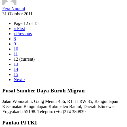
Fera Nuraini
31 Oktober 2011
Page 12 of 15
«
First
‹
Previous
8
9
10
11
12
(current)
13
14
15
Next
›
Pusat Sumber Daya Buruh Migran
Jalan Wonocatur, Gang Menur 456, RT 11 RW 35, Banguntapan
Kecamatan Banguntapan Kabupaten Bantul, Daerah Istimewa
Yogyakarta 55198. Telepon: (+62)274 380839
Pantau PJTKI