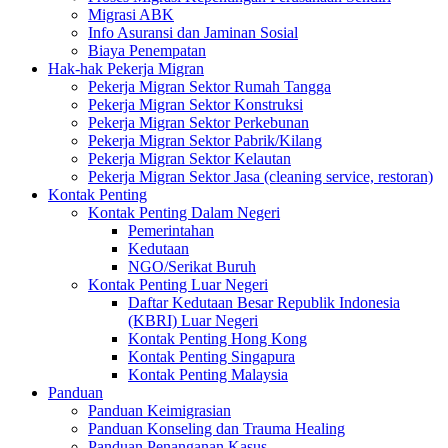
Migrasi ABK
Info Asuransi dan Jaminan Sosial
Biaya Penempatan
Hak-hak Pekerja Migran
Pekerja Migran Sektor Rumah Tangga
Pekerja Migran Sektor Konstruksi
Pekerja Migran Sektor Perkebunan
Pekerja Migran Sektor Pabrik/Kilang
Pekerja Migran Sektor Kelautan
Pekerja Migran Sektor Jasa (cleaning service, restoran)
Kontak Penting
Kontak Penting Dalam Negeri
Pemerintahan
Kedutaan
NGO/Serikat Buruh
Kontak Penting Luar Negeri
Daftar Kedutaan Besar Republik Indonesia
(KBRI) Luar Negeri
Kontak Penting Hong Kong
Kontak Penting Singapura
Kontak Penting Malaysia
Panduan
Panduan Keimigrasian
Panduan Konseling dan Trauma Healing
Panduan Penanganan Kasus