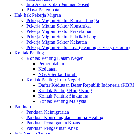
Info Asuransi dan Jaminan Sosial
Biaya Penempatan
Hak-hak Pekerja Migran
Pekerja Migran Sektor Rumah Tangga
Pekerja Migran Sektor Konstruksi
Pekerja Migran Sektor Perkebunan
Pekerja Migran Sektor Pabrik/Kilang
Pekerja Migran Sektor Kelautan
Pekerja Migran Sektor Jasa (cleaning service, restoran)
Kontak Penting
Kontak Penting Dalam Negeri
Pemerintahan
Kedutaan
NGO/Serikat Buruh
Kontak Penting Luar Negeri
Daftar Kedutaan Besar Republik Indonesia (KBRI
Kontak Penting Hong Kong
Kontak Penting Singapura
Kontak Penting Malaysia
Panduan
Panduan Keimigrasian
Panduan Konseling dan Trauma Healing
Panduan Penanganan Kasus
Panduan Pengasuhan Anak
Info Negara Tujuan