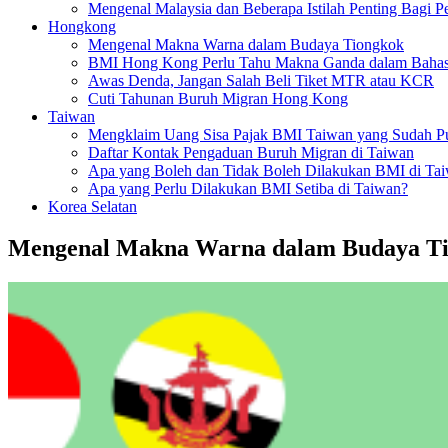
Mengenal Malaysia dan Beberapa Istilah Penting Bagi P
Hongkong
Mengenal Makna Warna dalam Budaya Tiongkok
BMI Hong Kong Perlu Tahu Makna Ganda dalam Bahas
Awas Denda, Jangan Salah Beli Tiket MTR atau KCR
Cuti Tahunan Buruh Migran Hong Kong
Taiwan
Mengklaim Uang Sisa Pajak BMI Taiwan yang Sudah P
Daftar Kontak Pengaduan Buruh Migran di Taiwan
Apa yang Boleh dan Tidak Boleh Dilakukan BMI di Ta
Apa yang Perlu Dilakukan BMI Setiba di Taiwan?
Korea Selatan
Mengenal Makna Warna dalam Budaya T