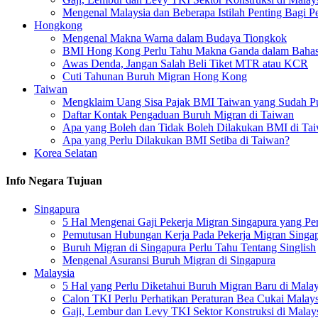
Mengenal Malaysia dan Beberapa Istilah Penting Bagi P
Hongkong
Mengenal Makna Warna dalam Budaya Tiongkok
BMI Hong Kong Perlu Tahu Makna Ganda dalam Bahas
Awas Denda, Jangan Salah Beli Tiket MTR atau KCR
Cuti Tahunan Buruh Migran Hong Kong
Taiwan
Mengklaim Uang Sisa Pajak BMI Taiwan yang Sudah P
Daftar Kontak Pengaduan Buruh Migran di Taiwan
Apa yang Boleh dan Tidak Boleh Dilakukan BMI di Ta
Apa yang Perlu Dilakukan BMI Setiba di Taiwan?
Korea Selatan
Info Negara Tujuan
Singapura
5 Hal Mengenai Gaji Pekerja Migran Singapura yang Per
Pemutusan Hubungan Kerja Pada Pekerja Migran Singa
Buruh Migran di Singapura Perlu Tahu Tentang Singlish
Mengenal Asuransi Buruh Migran di Singapura
Malaysia
5 Hal yang Perlu Diketahui Buruh Migran Baru di Malay
Calon TKI Perlu Perhatikan Peraturan Bea Cukai Malays
Gaji, Lembur dan Levy TKI Sektor Konstruksi di Malay