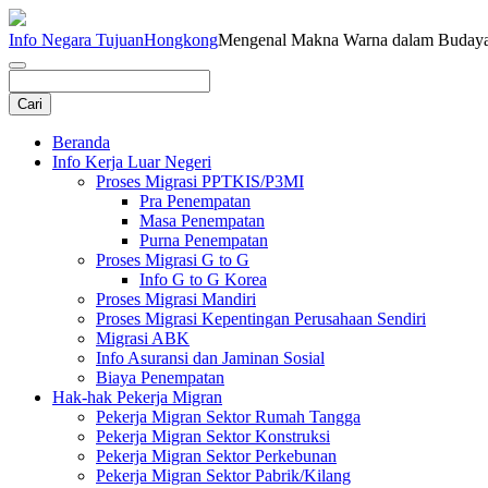
Info Negara Tujuan
Hongkong
Mengenal Makna Warna dalam Buday
Beranda
Info Kerja Luar Negeri
Proses Migrasi PPTKIS/P3MI
Pra Penempatan
Masa Penempatan
Purna Penempatan
Proses Migrasi G to G
Info G to G Korea
Proses Migrasi Mandiri
Proses Migrasi Kepentingan Perusahaan Sendiri
Migrasi ABK
Info Asuransi dan Jaminan Sosial
Biaya Penempatan
Hak-hak Pekerja Migran
Pekerja Migran Sektor Rumah Tangga
Pekerja Migran Sektor Konstruksi
Pekerja Migran Sektor Perkebunan
Pekerja Migran Sektor Pabrik/Kilang