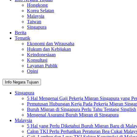
Hongkong
Korea Selatan
Malaysia
Taiwan
Singapura
Berita
Tematik
Ekonomi dan Wirausaha
Hukum dan Kebijakan
Keindonesiaan
Konsultasi
Layanan Publik
Opini
Info Negara Tujuan
Singapura
5 Hal Mengenai Gaji Pekerja Migran Singapura yang Per
Pemutusan Hubungan Kerja Pada Pekerja Migran Singa
Buruh Migran di Singapura Perlu Tahu Tentang Singlish
Mengenal Asuransi Buruh Migran di Singapura
Malaysia
5 Hal yang Perlu Diketahui Buruh Migran Baru di Malay
Calon TKI Perlu Perhatikan Peraturan Bea Cukai Malays
Gaji, Lembur dan Levy TKI Sektor Konstruksi di Malay