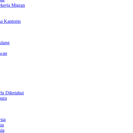
ekerja Migran
a Kantonis
ulang
iwan
lu Diketahui
pura
sia
ia
sia