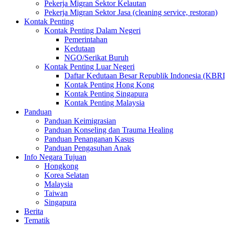
Pekerja Migran Sektor Kelautan
Pekerja Migran Sektor Jasa (cleaning service, restoran)
Kontak Penting
Kontak Penting Dalam Negeri
Pemerintahan
Kedutaan
NGO/Serikat Buruh
Kontak Penting Luar Negeri
Daftar Kedutaan Besar Republik Indonesia (KBRI
Kontak Penting Hong Kong
Kontak Penting Singapura
Kontak Penting Malaysia
Panduan
Panduan Keimigrasian
Panduan Konseling dan Trauma Healing
Panduan Penanganan Kasus
Panduan Pengasuhan Anak
Info Negara Tujuan
Hongkong
Korea Selatan
Malaysia
Taiwan
Singapura
Berita
Tematik