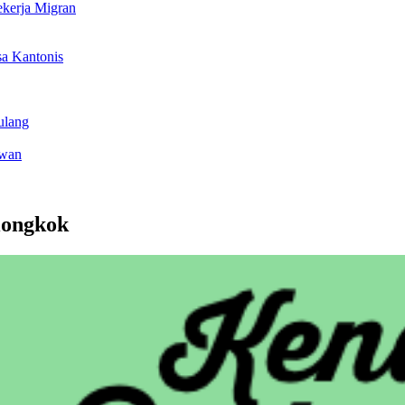
ekerja Migran
a Kantonis
ulang
iwan
iongkok