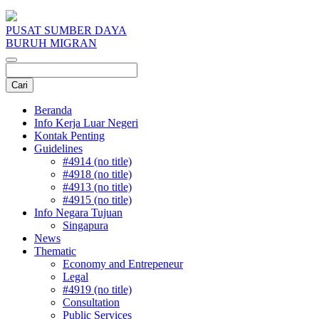
PUSAT SUMBER DAYA
BURUH MIGRAN
Beranda
Info Kerja Luar Negeri
Kontak Penting
Guidelines
#4914 (no title)
#4918 (no title)
#4913 (no title)
#4915 (no title)
Info Negara Tujuan
Singapura
News
Thematic
Economy and Entrepeneur
Legal
#4919 (no title)
Consultation
Public Services