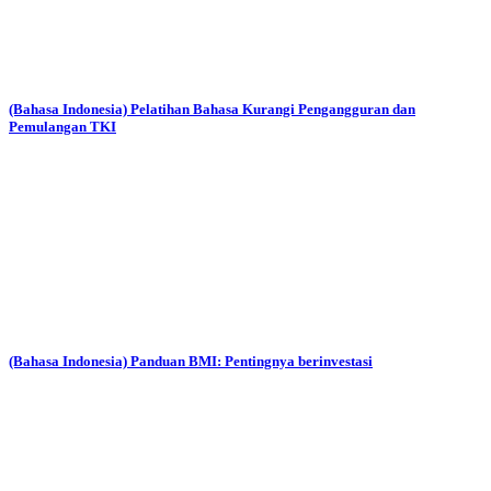
(Bahasa Indonesia) Pelatihan Bahasa Kurangi Pengangguran dan
Pemulangan TKI
(Bahasa Indonesia) Panduan BMI: Pentingnya berinvestasi