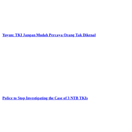
Yuyun: TKI Jangan Mudah Percaya Orang Tak Dikenal
Police to Stop Investigating the Case of 3 NTB TKIs