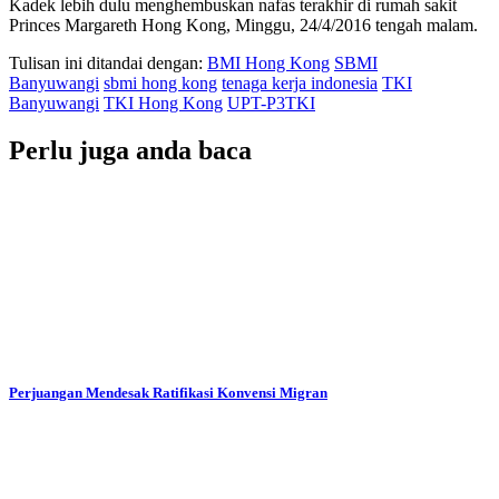
Kadek lebih dulu menghembuskan nafas terakhir di rumah sakit
Princes Margareth Hong Kong, Minggu, 24/4/2016 tengah malam.
Tulisan ini ditandai dengan:
BMI Hong Kong
SBMI
Banyuwangi
sbmi hong kong
tenaga kerja indonesia
TKI
Banyuwangi
TKI Hong Kong
UPT-P3TKI
Perlu juga anda baca
Perjuangan Mendesak Ratifikasi Konvensi Migran