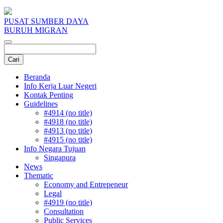
PUSAT SUMBER DAYA
BURUH MIGRAN
Beranda
Info Kerja Luar Negeri
Kontak Penting
Guidelines
#4914 (no title)
#4918 (no title)
#4913 (no title)
#4915 (no title)
Info Negara Tujuan
Singapura
News
Thematic
Economy and Entrepeneur
Legal
#4919 (no title)
Consultation
Public Services