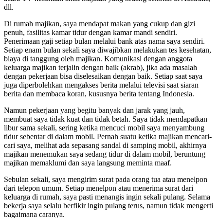
dll.
Di rumah majikan, saya mendapat makan yang cukup dan gizi
penuh, fasilitas kamar tidur dengan kamar mandi sendiri.
Penerimaan gaji setiap bulan melalui bank atas nama saya sendiri.
Setiap enam bulan sekali saya diwajibkan melakukan tes kesehatan,
biaya di tanggung oleh majikan. Komunikasi dengan anggota
keluarga majikan terjalin dengan baik (akrab), jika ada masalah
dengan pekerjaan bisa diselesaikan dengan baik. Setiap saat saya
juga diperbolehkan mengakses berita melalui televisi saat siaran
berita dan membaca koran, kususnya berita tentang Indonesia.
Namun pekerjaan yang begitu banyak dan jarak yang jauh,
membuat saya tidak kuat dan tidak betah. Saya tidak mendapatkan
libur sama sekali, sering ketika mencuci mobil saya menyambung
tidur sebentar di dalam mobil. Pernah suatu ketika majikan mencari-
cari saya, melihat ada sepasang sandal di samping mobil, akhirnya
majikan menemukan saya sedang tidur di dalam mobil, beruntung
majikan memaklumi dan saya langsung meminta maaf.
Sebulan sekali, saya mengirim surat pada orang tua atau menelpon
dari telepon umum. Setiap menelpon atau menerima surat dari
keluarga di rumah, saya pasti menangis ingin sekali pulang. Selama
bekerja saya selalu berfikir ingin pulang terus, namun tidak mengerti
bagaimana caranya.