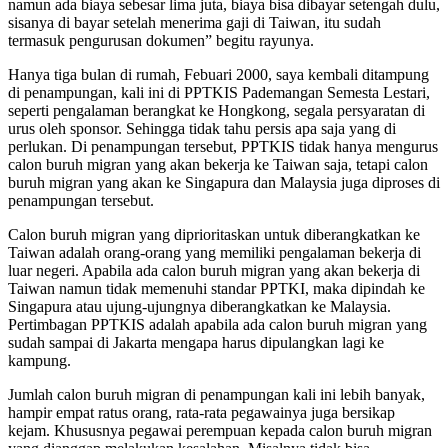
namun ada biaya sebesar lima juta, biaya bisa dibayar setengah dulu,
sisanya di bayar setelah menerima gaji di Taiwan, itu sudah
termasuk pengurusan dokumen” begitu rayunya.
Hanya tiga bulan di rumah, Febuari 2000, saya kembali ditampung
di penampungan, kali ini di PPTKIS Pademangan Semesta Lestari,
seperti pengalaman berangkat ke Hongkong, segala persyaratan di
urus oleh sponsor. Sehingga tidak tahu persis apa saja yang di
perlukan. Di penampungan tersebut, PPTKIS tidak hanya mengurus
calon buruh migran yang akan bekerja ke Taiwan saja, tetapi calon
buruh migran yang akan ke Singapura dan Malaysia juga diproses di
penampungan tersebut.
Calon buruh migran yang diprioritaskan untuk diberangkatkan ke
Taiwan adalah orang-orang yang memiliki pengalaman bekerja di
luar negeri. Apabila ada calon buruh migran yang akan bekerja di
Taiwan namun tidak memenuhi standar PPTKI, maka dipindah ke
Singapura atau ujung-ujungnya diberangkatkan ke Malaysia.
Pertimbagan PPTKIS adalah apabila ada calon buruh migran yang
sudah sampai di Jakarta mengapa harus dipulangkan lagi ke
kampung.
Jumlah calon buruh migran di penampungan kali ini lebih banyak,
hampir empat ratus orang, rata-rata pegawainya juga bersikap
kejam. Khususnya pegawai perempuan kepada calon buruh migran