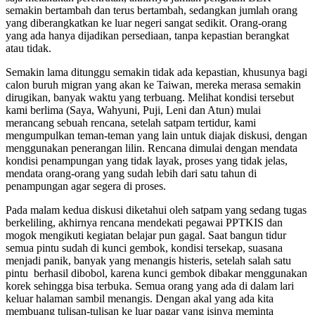
semakin bertambah dan terus bertambah, sedangkan jumlah orang
yang diberangkatkan ke luar negeri sangat sedikit. Orang-orang
yang ada hanya dijadikan persediaan, tanpa kepastian berangkat
atau tidak.
Semakin lama ditunggu semakin tidak ada kepastian, khusunya bagi
calon buruh migran yang akan ke Taiwan, mereka merasa semakin
dirugikan, banyak waktu yang terbuang. Melihat kondisi tersebut
kami berlima (Saya, Wahyuni, Puji, Leni dan Atun) mulai
merancang sebuah rencana, setelah satpam tertidur, kami
mengumpulkan teman-teman yang lain untuk diajak diskusi, dengan
menggunakan penerangan lilin. Rencana dimulai dengan mendata
kondisi penampungan yang tidak layak, proses yang tidak jelas,
mendata orang-orang yang sudah lebih dari satu tahun di
penampungan agar segera di proses.
Pada malam kedua diskusi diketahui oleh satpam yang sedang tugas
berkeliling, akhirnya rencana mendekati pegawai PPTKIS dan
mogok mengikuti kegiatan belajar pun gagal. Saat bangun tidur
semua pintu sudah di kunci gembok, kondisi tersekap, suasana
menjadi panik, banyak yang menangis histeris, setelah salah satu
pintu berhasil dibobol, karena kunci gembok dibakar menggunakan
korek sehingga bisa terbuka. Semua orang yang ada di dalam lari
keluar halaman sambil menangis. Dengan akal yang ada kita
membuang tulisan-tulisan ke luar pagar yang isinya meminta