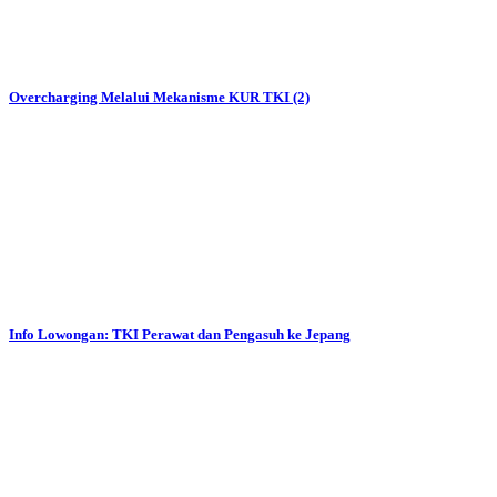
Overcharging Melalui Mekanisme KUR TKI (2)
Info Lowongan: TKI Perawat dan Pengasuh ke Jepang