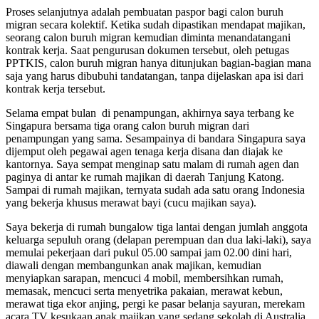
Proses selanjutnya adalah pembuatan paspor bagi calon buruh
migran secara kolektif. Ketika sudah dipastikan mendapat majikan,
seorang calon buruh migran kemudian diminta menandatangani
kontrak kerja. Saat pengurusan dokumen tersebut, oleh petugas
PPTKIS, calon buruh migran hanya ditunjukan bagian-bagian mana
saja yang harus dibubuhi tandatangan, tanpa dijelaskan apa isi dari
kontrak kerja tersebut.
Selama empat bulan di penampungan, akhirnya saya terbang ke
Singapura bersama tiga orang calon buruh migran dari
penampungan yang sama. Sesampainya di bandara Singapura saya
dijemput oleh pegawai agen tenaga kerja disana dan diajak ke
kantornya. Saya sempat menginap satu malam di rumah agen dan
paginya di antar ke rumah majikan di daerah Tanjung Katong.
Sampai di rumah majikan, ternyata sudah ada satu orang Indonesia
yang bekerja khusus merawat bayi (cucu majikan saya).
Saya bekerja di rumah bungalow tiga lantai dengan jumlah anggota
keluarga sepuluh orang (delapan perempuan dan dua laki-laki), saya
memulai pekerjaan dari pukul 05.00 sampai jam 02.00 dini hari,
diawali dengan membangunkan anak majikan, kemudian
menyiapkan sarapan, mencuci 4 mobil, membersihkan rumah,
memasak, mencuci serta menyetrika pakaian, merawat kebun,
merawat tiga ekor anjing, pergi ke pasar belanja sayuran, merekam
acara TV kesukaan anak majikan yang sedang sekolah di Australia,