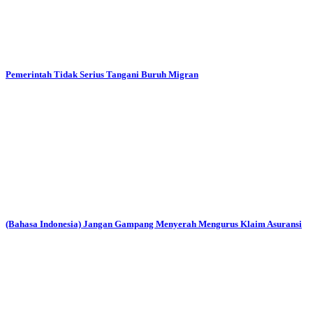
Pemerintah Tidak Serius Tangani Buruh Migran
(Bahasa Indonesia) Jangan Gampang Menyerah Mengurus Klaim Asuransi