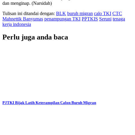
dan menginap. (Narsidah)
Tulisan ini ditandai dengan:
BLK
buruh migran
calo TKI
CTC
Mahnettik Banyumas
penampungan TKI
PPTKIS
Seruni
tenaga
kerja indonesia
Perlu juga anda baca
PJTKI Bijak Latih Keterampilan Calon Buruh Migran