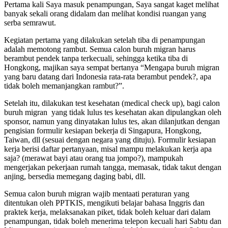
Pertama kali Saya masuk penampungan, Saya sangat kaget melihat
banyak sekali orang didalam dan melihat kondisi ruangan yang
serba semrawut.
Kegiatan pertama yang dilakukan setelah tiba di penampungan
adalah memotong rambut. Semua calon buruh migran harus
berambut pendek tanpa terkecuali, sehingga ketika tiba di
Hongkong, majikan saya sempat bertanya “Mengapa buruh migran
yang baru datang dari Indonesia rata-rata berambut pendek?, apa
tidak boleh memanjangkan rambut?”.
Setelah itu, dilakukan test kesehatan (medical check up), bagi calon
buruh migran yang tidak lulus tes kesehatan akan dipulangkan oleh
sponsor, namun yang dinyatakan lulus tes, akan dilanjutkan dengan
pengisian formulir kesiapan bekerja di Singapura, Hongkong,
Taiwan, dll (sesuai dengan negara yang dituju). Formulir kesiapan
kerja berisi daftar pertanyaan, misal mampu melakukan kerja apa
saja? (merawat bayi atau orang tua jompo?), mampukah
mengerjakan pekerjaan rumah tangga, memasak, tidak takut dengan
anjing, bersedia memegang daging babi, dll.
Semua calon buruh migran wajib mentaati peraturan yang
ditentukan oleh PPTKIS, mengikuti belajar bahasa Inggris dan
praktek kerja, melaksanakan piket, tidak boleh keluar dari dalam
penampungan, tidak boleh menerima telepon kecuali hari Sabtu dan