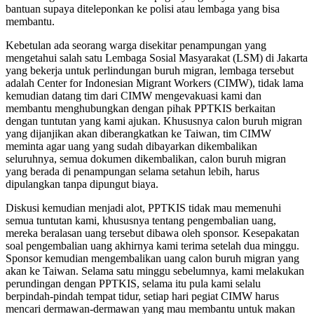
bantuan supaya diteleponkan ke polisi atau lembaga yang bisa
membantu.
Kebetulan ada seorang warga disekitar penampungan yang
mengetahui salah satu Lembaga Sosial Masyarakat (LSM) di Jakarta
yang bekerja untuk perlindungan buruh migran, lembaga tersebut
adalah Center for Indonesian Migrant Workers (CIMW), tidak lama
kemudian datang tim dari CIMW mengevakuasi kami dan
membantu menghubungkan dengan pihak PPTKIS berkaitan
dengan tuntutan yang kami ajukan. Khususnya calon buruh migran
yang dijanjikan akan diberangkatkan ke Taiwan, tim CIMW
meminta agar uang yang sudah dibayarkan dikembalikan
seluruhnya, semua dokumen dikembalikan, calon buruh migran
yang berada di penampungan selama setahun lebih, harus
dipulangkan tanpa dipungut biaya.
Diskusi kemudian menjadi alot, PPTKIS tidak mau memenuhi
semua tuntutan kami, khususnya tentang pengembalian uang,
mereka beralasan uang tersebut dibawa oleh sponsor. Kesepakatan
soal pengembalian uang akhirnya kami terima setelah dua minggu.
Sponsor kemudian mengembalikan uang calon buruh migran yang
akan ke Taiwan. Selama satu minggu sebelumnya, kami melakukan
perundingan dengan PPTKIS, selama itu pula kami selalu
berpindah-pindah tempat tidur, setiap hari pegiat CIMW harus
mencari dermawan-dermawan yang mau membantu untuk makan