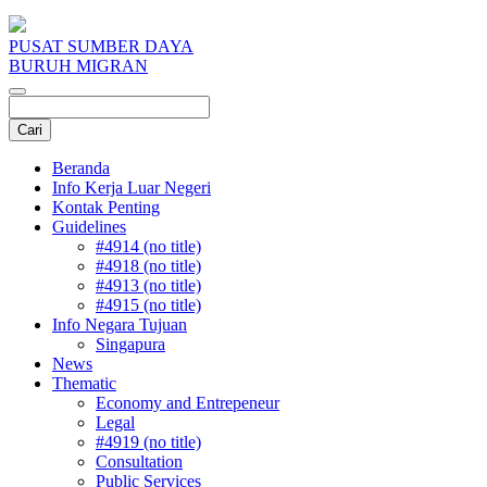
PUSAT SUMBER DAYA
BURUH MIGRAN
Beranda
Info Kerja Luar Negeri
Kontak Penting
Guidelines
#4914 (no title)
#4918 (no title)
#4913 (no title)
#4915 (no title)
Info Negara Tujuan
Singapura
News
Thematic
Economy and Entrepeneur
Legal
#4919 (no title)
Consultation
Public Services