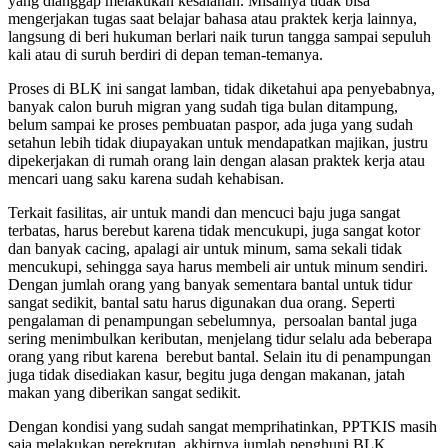
yang dianggap melakukan kesalahan. Misalnya tidak bisa
mengerjakan tugas saat belajar bahasa atau praktek kerja lainnya,
langsung di beri hukuman berlari naik turun tangga sampai sepuluh
kali atau di suruh berdiri di depan teman-temanya.
Proses di BLK ini sangat lamban, tidak diketahui apa penyebabnya,
banyak calon buruh migran yang sudah tiga bulan ditampung,
belum sampai ke proses pembuatan paspor, ada juga yang sudah
setahun lebih tidak diupayakan untuk mendapatkan majikan, justru
dipekerjakan di rumah orang lain dengan alasan praktek kerja atau
mencari uang saku karena sudah kehabisan.
Terkait fasilitas, air untuk mandi dan mencuci baju juga sangat
terbatas, harus berebut karena tidak mencukupi, juga sangat kotor
dan banyak cacing, apalagi air untuk minum, sama sekali tidak
mencukupi, sehingga saya harus membeli air untuk minum sendiri.
Dengan jumlah orang yang banyak sementara bantal untuk tidur
sangat sedikit, bantal satu harus digunakan dua orang. Seperti
pengalaman di penampungan sebelumnya, persoalan bantal juga
sering menimbulkan keributan, menjelang tidur selalu ada beberapa
orang yang ribut karena berebut bantal. Selain itu di penampungan
juga tidak disediakan kasur, begitu juga dengan makanan, jatah
makan yang diberikan sangat sedikit.
Dengan kondisi yang sudah sangat memprihatinkan, PPTKIS masih
saja melakukan perekrutan, akhirnya jumlah penghuni BLK