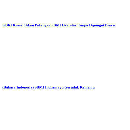
KBRI Kuwait Akan Pulangkan BMI Overstay Tanpa Dipungut Biaya
(Bahasa Indonesia) SBMI Indramayu Geruduk Kemenlu