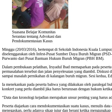
Suasana Belajar Komunitas
Serantau tentang Advokasi dan
Pendokumentasian Kasus
Minggu (20/03/2016), bertempat di Sekolah Indonesia Kuala Lumpur,
diselenggarakan oleh Infest-Pusat Sumber Daya Buruh Migran (PSD-B
Purwanto dari Pusat Bantuan Hukum Buruh Migran (PBH BM).
Dalam pembukaan pelatihan, Irsyadul Ibad memaparkan pada peserta p
permasalahan tersebut dan jalan penyelesaian yang diambil. Diskusi d
sampai masalah pernikahan di kalangan buruh migran. Sesi kedua, Ed
Ia menekankan pada peserta bahwa yang dilakukan oleh paralegal 
konkret yang perlu diambil jika harus berurusan dengan hukum keti
“Data dan kronologi kejadian merupakan unsur penting yang harus ad
Peserta diajarkan cara mendokumentasikan suatu kasus, menulis data
menegaskan, perlu adanya sikap jujur dan berani ketika mengungkap 