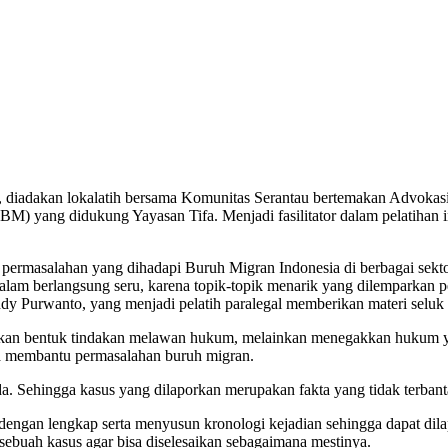
 diadakan lokalatih bersama Komunitas Serantau bertemakan Advokasi
M) yang didukung Yayasan Tifa. Menjadi fasilitator dalam pelatihan 
ermasalahan yang dihadapi Buruh Migran Indonesia di berbagai sektor
alam berlangsung seru, karena topik-topik menarik yang dilemparkan pes
dy Purwanto, yang menjadi pelatih paralegal memberikan materi seluk 
bukan bentuk tindakan melawan hukum, melainkan menegakkan hukum 
ka membantu permasalahan buruh migran.
a. Sehingga kasus yang dilaporkan merupakan fakta yang tidak terbant
 dengan lengkap serta menyusun kronologi kejadian sehingga dapat dil
sebuah kasus agar bisa diselesaikan sebagaimana mestinya.