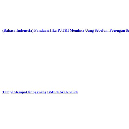
(Bahasa Indonesia) Panduan Jika PJTKI Meminta Uang Sebelum Potongan Se
Tempat-tempat Nongkrong BMI di Arab Saudi