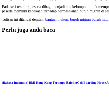
Pada sesi terakhir, peserta dibagi menjadi dua kelompok untuk mempre
peserta memiliki kepekaan terhadap permasalahan buruh migran di se
Tulisan ini ditandai dengan:
bantuan hukum buruh migran
buruh migr
Perlu juga anda baca
(Bahasa Indonesia) BMI Hong Kong Tertimpa Balok AC di Boarding House A