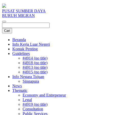
PUSAT SUMBER DAYA
BURUH MIGRAN
Beranda
Info Kerja Luar Negeri
Kontak Penting
Guidelines
#4914 (no title)
#4918 (no title)
#4913 (no title)
#4915 (no title)
Info Negara Tujuan
Singapura
News
Thematic
Economy and Entrepeneur
Legal
#4919 (no title)
Consultation
Public Services