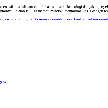
sentasikan salah satu contoh kasus, beserta kronologi dan jalan penye
kitarnya. Selainn itu juga mampu mendokumentasikan kasus dengan tert
an
kasus buruh migran
komunitas serantau
pusat bantuan hukum
seran
gensi