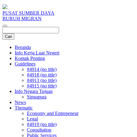
PUSAT SUMBER DAYA
BURUH MIGRAN
Beranda
Info Kerja Luar Negeri
Kontak Penting
Guidelines
#4914 (no title)
#4918 (no title)
#4913 (no title)
#4915 (no title)
Info Negara Tujuan
Singapura
News
Thematic
Economy and Entrepeneur
Legal
#4919 (no title)
Consultation
Public Services