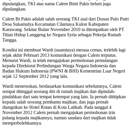
dipulangkan, TKI atas nama Calem Binti Pakis belum juga
dipulangkan.
Calem Bt Pakis adalah salah seorang TKI asal dari Dusun Pulo Putri
Desa Sukamulya Kecamatan Cilamaya Kulon Kabupaten
Karawang. Sekitar Bulan November 2010 ia ditempatkan oleh PT
Titian Hidup Langgeng ke Negara Syria sebagai Pekerja Rumah
Tangga.
Kondisi ini membuat Wardi (suaminya) merasa cemas, terlebih lagi
sejak akhir Pebruari 2013 komunikasi dengan Calem terputus.
Menurut Wardi, ia telah mengajukan permohonan pemulangan
kepada Direktorat Perlindungan Warga Negara Indonesia dan
Badan Hukum Indonesia (PWNI & BHI) Kementrian Luar Negeri
sejak 12 September 2012 yang lalu.
Wardi meneruskan, berdasarkan komunikasi sebelumnya, Calem
sempat ditinggal seorang diri di rumah majikan dan dipindah-
pindahkan dari satu tempat ketempat yang lain. Ia pernah dititipkan
kepada salah seorang pembantu majikan, dan juga pernah
diungsikan ke Hotel Rotan di Kota Latikah. Pada tanggal 4
November 2012 Calem pernah mengajukan permohonan izin
pulang kepada majikannya, namun saudara dari majikan tidak
memperbolehkannya.