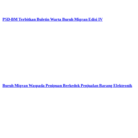
PSD-BM Terbitkan Buletin Warta Buruh Migran Edisi IV
Buruh Migran Waspada Penipuan Berkedok Penjualan Barang Elektronik