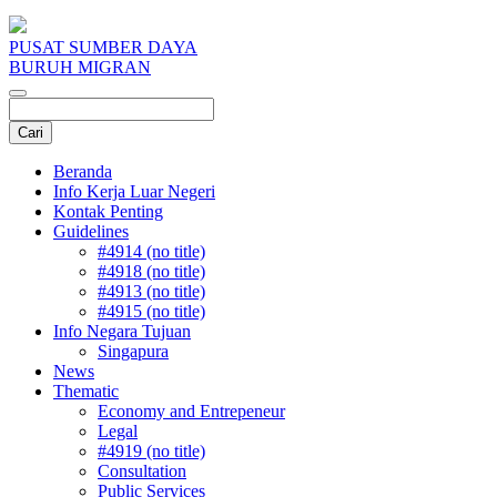
PUSAT SUMBER DAYA
BURUH MIGRAN
Beranda
Info Kerja Luar Negeri
Kontak Penting
Guidelines
#4914 (no title)
#4918 (no title)
#4913 (no title)
#4915 (no title)
Info Negara Tujuan
Singapura
News
Thematic
Economy and Entrepeneur
Legal
#4919 (no title)
Consultation
Public Services