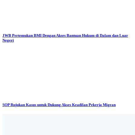
JWB Pertemukan BMI Dengan Akses Bantuan Hukum di Dalam dan Luar
Negeri
SOP Rujukan Kasus untuk Dukung Akses Keadilan Pekerja Migran