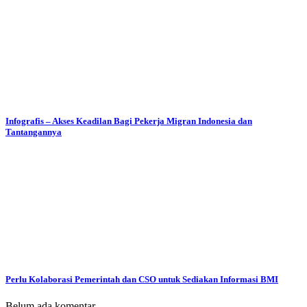
Infografis – Akses Keadilan Bagi Pekerja Migran Indonesia dan
Tantangannya
Perlu Kolaborasi Pemerintah dan CSO untuk Sediakan Informasi BMI
Belum ada komentar.