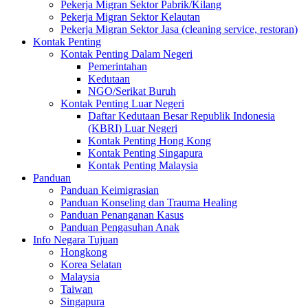
Pekerja Migran Sektor Pabrik/Kilang
Pekerja Migran Sektor Kelautan
Pekerja Migran Sektor Jasa (cleaning service, restoran)
Kontak Penting
Kontak Penting Dalam Negeri
Pemerintahan
Kedutaan
NGO/Serikat Buruh
Kontak Penting Luar Negeri
Daftar Kedutaan Besar Republik Indonesia
(KBRI) Luar Negeri
Kontak Penting Hong Kong
Kontak Penting Singapura
Kontak Penting Malaysia
Panduan
Panduan Keimigrasian
Panduan Konseling dan Trauma Healing
Panduan Penanganan Kasus
Panduan Pengasuhan Anak
Info Negara Tujuan
Hongkong
Korea Selatan
Malaysia
Taiwan
Singapura