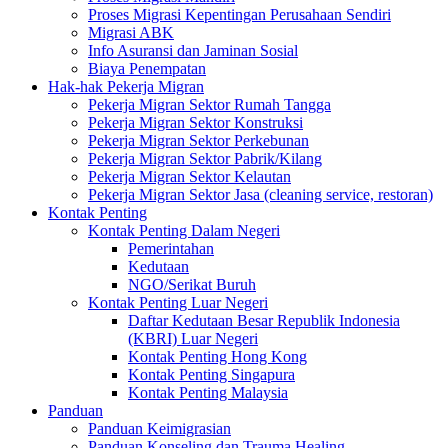
Proses Migrasi Kepentingan Perusahaan Sendiri
Migrasi ABK
Info Asuransi dan Jaminan Sosial
Biaya Penempatan
Hak-hak Pekerja Migran
Pekerja Migran Sektor Rumah Tangga
Pekerja Migran Sektor Konstruksi
Pekerja Migran Sektor Perkebunan
Pekerja Migran Sektor Pabrik/Kilang
Pekerja Migran Sektor Kelautan
Pekerja Migran Sektor Jasa (cleaning service, restoran)
Kontak Penting
Kontak Penting Dalam Negeri
Pemerintahan
Kedutaan
NGO/Serikat Buruh
Kontak Penting Luar Negeri
Daftar Kedutaan Besar Republik Indonesia
(KBRI) Luar Negeri
Kontak Penting Hong Kong
Kontak Penting Singapura
Kontak Penting Malaysia
Panduan
Panduan Keimigrasian
Panduan Konseling dan Trauma Healing