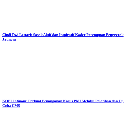
Cindi Dwi Lestari: Sosok Aktif dan Inspiratif Kader Perempuan Penggerak
Jatinom
KOPI Jatinom: Perkuat Penanganan Kasus PMI Melalui Pelatihan dan Uji
Coba CMS