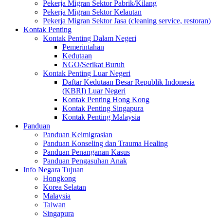
Pekerja Migran Sektor Pabrik/Kilang
Pekerja Migran Sektor Kelautan
Pekerja Migran Sektor Jasa (cleaning service, restoran)
Kontak Penting
Kontak Penting Dalam Negeri
Pemerintahan
Kedutaan
NGO/Serikat Buruh
Kontak Penting Luar Negeri
Daftar Kedutaan Besar Republik Indonesia
(KBRI) Luar Negeri
Kontak Penting Hong Kong
Kontak Penting Singapura
Kontak Penting Malaysia
Panduan
Panduan Keimigrasian
Panduan Konseling dan Trauma Healing
Panduan Penanganan Kasus
Panduan Pengasuhan Anak
Info Negara Tujuan
Hongkong
Korea Selatan
Malaysia
Taiwan
Singapura