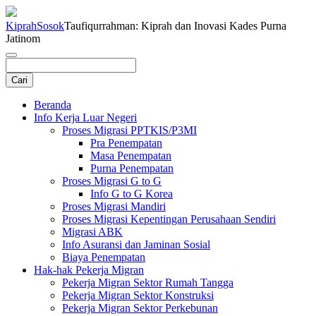
Kiprah
Sosok
Taufiqurrahman: Kiprah dan Inovasi Kades Purna
Jatinom
Beranda
Info Kerja Luar Negeri
Proses Migrasi PPTKIS/P3MI
Pra Penempatan
Masa Penempatan
Purna Penempatan
Proses Migrasi G to G
Info G to G Korea
Proses Migrasi Mandiri
Proses Migrasi Kepentingan Perusahaan Sendiri
Migrasi ABK
Info Asuransi dan Jaminan Sosial
Biaya Penempatan
Hak-hak Pekerja Migran
Pekerja Migran Sektor Rumah Tangga
Pekerja Migran Sektor Konstruksi
Pekerja Migran Sektor Perkebunan