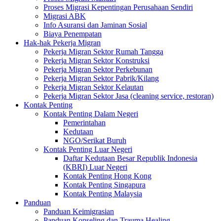
Proses Migrasi Kepentingan Perusahaan Sendiri
Migrasi ABK
Info Asuransi dan Jaminan Sosial
Biaya Penempatan
Hak-hak Pekerja Migran
Pekerja Migran Sektor Rumah Tangga
Pekerja Migran Sektor Konstruksi
Pekerja Migran Sektor Perkebunan
Pekerja Migran Sektor Pabrik/Kilang
Pekerja Migran Sektor Kelautan
Pekerja Migran Sektor Jasa (cleaning service, restoran)
Kontak Penting
Kontak Penting Dalam Negeri
Pemerintahan
Kedutaan
NGO/Serikat Buruh
Kontak Penting Luar Negeri
Daftar Kedutaan Besar Republik Indonesia
(KBRI) Luar Negeri
Kontak Penting Hong Kong
Kontak Penting Singapura
Kontak Penting Malaysia
Panduan
Panduan Keimigrasian
Panduan Konseling dan Trauma Healing