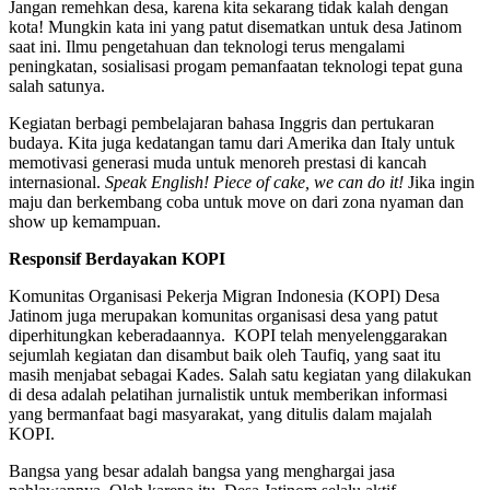
Jangan remehkan desa, karena kita sekarang tidak kalah dengan
kota! Mungkin kata ini yang patut disematkan untuk desa Jatinom
saat ini. Ilmu pengetahuan dan teknologi terus mengalami
peningkatan, sosialisasi progam pemanfaatan teknologi tepat guna
salah satunya.
Kegiatan berbagi pembelajaran bahasa Inggris dan pertukaran
budaya. Kita juga kedatangan tamu dari Amerika dan Italy untuk
memotivasi generasi muda untuk menoreh prestasi di kancah
internasional.
Speak English! Piece of cake, we can do it!
Jika ingin
maju dan berkembang coba untuk move on dari zona nyaman dan
show up kemampuan.
Responsif Berdayakan KOPI
Komunitas Organisasi Pekerja Migran Indonesia (KOPI) Desa
Jatinom juga merupakan komunitas organisasi desa yang patut
diperhitungkan keberadaannya.
KOPI telah menyelenggarakan
sejumlah kegiatan dan disambut baik oleh Taufiq, yang saat itu
masih menjabat sebagai Kades. Salah satu kegiatan yang dilakukan
di desa adalah pelatihan jurnalistik untuk memberikan informasi
yang bermanfaat bagi masyarakat, yang ditulis dalam majalah
KOPI.
Bangsa yang besar adalah bangsa yang menghargai jasa