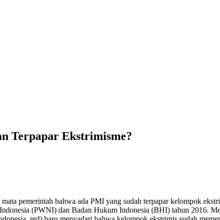
an Terpapar Ekstrimisme?
ata pemerintah bahwa ada PMI yang sudah terpapar kelompok ekstrimis.
a Indonesia (PWNI) dan Badan Hukum Indonesia (BHI) tahun 2016. Me
nesia, red) baru menyadari bahwa kelompok ekstrimis sudah memenga