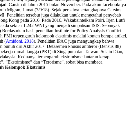
adi Carsim di tahun 2015 bulan November. Pada akun facebooknya
h Migran, Jumat (7/9/18). Sejak peristiwa tertangkapnya Carsim,
I. Penelitian tersebut juga dilakukan untuk mengetahui penyebab
Hong Kong pada 2016. Pada 2016, Wakabaintelkam Polri, Irjen Lutfi
p ada sekitar 1.242 WNI yang menjadi simpatisan ISIS. Sebanyak
) Berdasarkan hasil penelitian Institute for Policy Analysis Conflict
PMI terpengaruh kelompok ekstrimis melalui konten berupa artikel,
h (
Amidoni, 2018
). Penelitian IPAC juga mengungkap bahwa
 bunuh diri Akhir 2017. Detasemen khusus antiteror (Densus 88)
i pekerja rumah tangga (PRT) di Singapura dan Taiwan. Selain Dian,
 Malaysia. Keduanya terpengaruh ekstrimisme lantaran kerap
me”, “Ekstrimisme” dan “Terorisme”, sobat bisa membaca
h Kelompok Ekstrimis