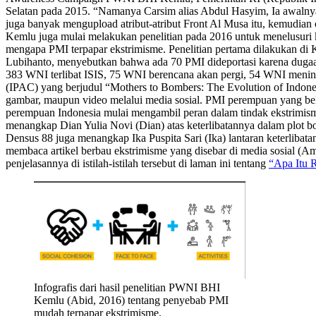
Selatan pada 2015. “Namanya Carsim alias Abdul Hasyim, Ia awal
juga banyak mengupload atribut-atribut Front Al Musa itu, kemudia
Kemlu juga mulai melakukan penelitian pada 2016 untuk menelusuri 
mengapa PMI terpapar ekstrimisme. Penelitian pertama dilakukan di 
Lubihanto, menyebutkan bahwa ada 70 PMI dideportasi karena dugaan
383 WNI terlibat ISIS, 75 WNI berencana akan pergi, 54 WNI mening
(IPAC) yang berjudul “Mothers to Bombers: The Evolution of Indon
gambar, maupun video melalui media sosial. PMI perempuan yang bek
perempuan Indonesia mulai mengambil peran dalam tindak ekstrimism
menangkap Dian Yulia Novi (Dian) atas keterlibatannya dalam plot bo
Densus 88 juga menangkap Ika Puspita Sari (Ika) lantaran keterlibat
membaca artikel berbau ekstrimisme yang disebar di media sosial (A
penjelasannya di istilah-istilah tersebut di laman ini tentang
“Apa Itu R
Infografis dari hasil penelitian PWNI BHI
Kemlu (Abid, 2016) tentang penyebab PMI
mudah terpapar ekstrimisme.