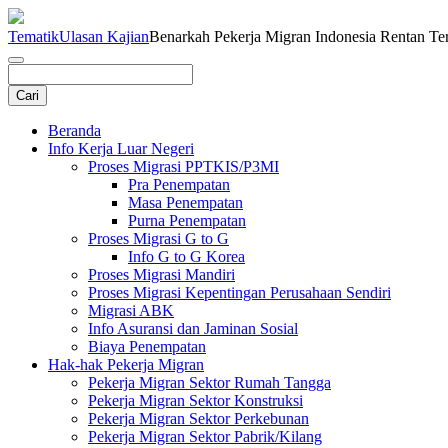
Tematik
Ulasan Kajian
Benarkah Pekerja Migran Indonesia Rentan Te
Beranda
Info Kerja Luar Negeri
Proses Migrasi PPTKIS/P3MI
Pra Penempatan
Masa Penempatan
Purna Penempatan
Proses Migrasi G to G
Info G to G Korea
Proses Migrasi Mandiri
Proses Migrasi Kepentingan Perusahaan Sendiri
Migrasi ABK
Info Asuransi dan Jaminan Sosial
Biaya Penempatan
Hak-hak Pekerja Migran
Pekerja Migran Sektor Rumah Tangga
Pekerja Migran Sektor Konstruksi
Pekerja Migran Sektor Perkebunan
Pekerja Migran Sektor Pabrik/Kilang