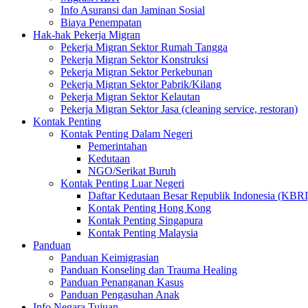
Info Asuransi dan Jaminan Sosial
Biaya Penempatan
Hak-hak Pekerja Migran
Pekerja Migran Sektor Rumah Tangga
Pekerja Migran Sektor Konstruksi
Pekerja Migran Sektor Perkebunan
Pekerja Migran Sektor Pabrik/Kilang
Pekerja Migran Sektor Kelautan
Pekerja Migran Sektor Jasa (cleaning service, restoran)
Kontak Penting
Kontak Penting Dalam Negeri
Pemerintahan
Kedutaan
NGO/Serikat Buruh
Kontak Penting Luar Negeri
Daftar Kedutaan Besar Republik Indonesia (KBRI
Kontak Penting Hong Kong
Kontak Penting Singapura
Kontak Penting Malaysia
Panduan
Panduan Keimigrasian
Panduan Konseling dan Trauma Healing
Panduan Penanganan Kasus
Panduan Pengasuhan Anak
Info Negara Tujuan