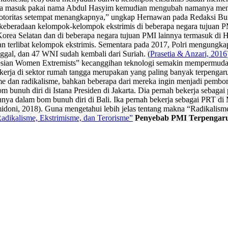
nya masuk pakai nama Abdul Hasyim kemudian mengubah namanya menj
n otoritas setempat menangkapnya,” ungkap Hernawan pada Redaksi Buru
keberadaan kelompok-kelompok ekstrimis di beberapa negara tujuan PM
Korea Selatan dan di beberapa negara tujuan PMI lainnya termasuk di 
 terlibat kelompok ekstrimis. Sementara pada 2017, Polri mengungka
gal, dan 47 WNI sudah kembali dari Suriah. (
Prasetia & Anzari, 2016
esian Women Extremists” kecanggihan teknologi semakin mempermudah 
erja di sektor rumah tangga merupakan yang paling banyak terpengaru
e dan radikalisme, bahkan beberapa dari mereka ingin menjadi pembom
m bunuh diri di Istana Presiden di Jakarta. Dia pernah bekerja sebaga
annya dalam bom bunuh diri di Bali. Ika pernah bekerja sebagai PRT di
midoni, 2018). Guna mengetahui lebih jelas tentang makna “Radikalis
adikalisme, Ekstrimisme, dan Terorisme”
Penyebab PMI Terpengaru