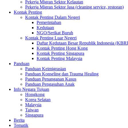
Pekerja Migran Sektor Kelautan
Pekerja Migran Sektor Jasa (cleaning service, restoran)
Kontak Penting
Kontak Penting Dalam Negeri
Pemerintahan
Kedutaan
NGO/Serikat Buruh
Kontak Penting Luar Negeri
Daftar Kedutaan Besar Republik Indonesia (KBRI
Kontak Penting Hong Kong
Kontak Penting Singapura
Kontak Penting Malaysia
Panduan
Panduan Keimigrasian
Panduan Konseling dan Trauma Healing
Panduan Penanganan Kasus
Panduan Pengasuhan Anak
Info Negara Tujuan
Hongkong
Korea Selatan
Malaysia
Taiwan
Singapura
Berita
Tematik