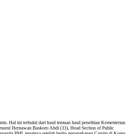
 Hal ini terbukti dari hasil temuan hasil penelitian Kementerian
nurut Hernawan Baskoro Abdi (33), Head Section of Public
ruhi PMI, tepatnya setelah berita penangkapan Carsim di Korea