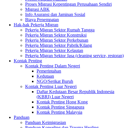
Proses Migrasi Kepentingan Perusahaan Sendiri
Migrasi ABK
Info Asuransi dan Jaminan Sosial
Biaya Penempatan
Hak-hak Pekerja Migran
Pekerja Migran Sektor Rumah Tangga
Pekerja Migran Sektor Konstruksi
Pekerja Migran Sektor Perkebunan
Pekerja Migran Sektor Pabrik/Kilang
Pekerja Migran Sektor Kelautan
Pekerja Migran Sektor Jasa (cleaning service, restoran)
Kontak Penting
Kontak Penting Dalam Negeri
Pemerintahan
Kedutaan
NGO/Serikat Buruh
Kontak Penting Luar Negeri
Daftar Kedutaan Besar Republik Indonesia
(KBRI) Luar Negeri
Kontak Penting Hong Kong
Kontak Penting Singapura
Kontak Penting Malaysia
Panduan
Panduan Keimigrasian
Panduan Konseling dan Trauma Healing