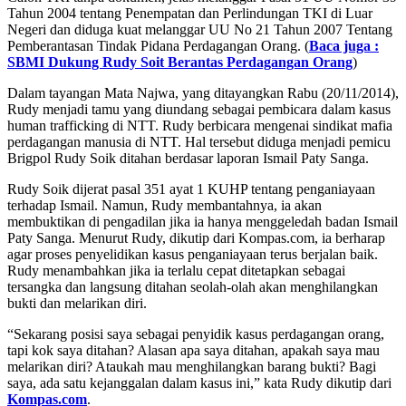
Tahun 2004 tentang Penempatan dan Perlindungan TKI di Luar
Negeri dan diduga kuat melanggar UU No 21 Tahun 2007 Tentang
Pemberantasan Tindak Pidana Perdagangan Orang. (
Baca juga :
SBMI Dukung Rudy Soit Berantas Perdagangan Orang
)
Dalam tayangan Mata Najwa, yang ditayangkan Rabu (20/11/2014),
Rudy menjadi tamu yang diundang sebagai pembicara dalam kasus
human trafficking di NTT. Rudy berbicara mengenai sindikat mafia
perdagangan manusia di NTT. Hal tersebut diduga menjadi pemicu
Brigpol Rudy Soik ditahan berdasar laporan Ismail Paty Sanga.
Rudy Soik dijerat pasal 351 ayat 1 KUHP tentang penganiayaan
terhadap Ismail. Namun, Rudy membantahnya, ia akan
membuktikan di pengadilan jika ia hanya menggeledah badan Ismail
Paty Sanga. Menurut Rudy, dikutip dari Kompas.com, ia berharap
agar proses penyelidikan kasus penganiayaan terus berjalan baik.
Rudy menambahkan jika ia terlalu cepat ditetapkan sebagai
tersangka dan langsung ditahan seolah-olah akan menghilangkan
bukti dan melarikan diri.
“Sekarang posisi saya sebagai penyidik kasus perdagangan orang,
tapi kok saya ditahan? Alasan apa saya ditahan, apakah saya mau
melarikan diri? Ataukah mau menghilangkan barang bukti? Bagi
saya, ada satu kejanggalan dalam kasus ini,” kata Rudy dikutip dari
Kompas.com
.