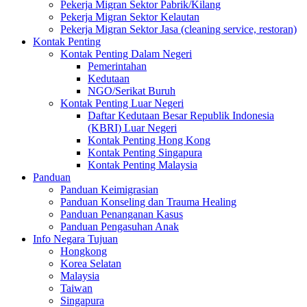
Pekerja Migran Sektor Pabrik/Kilang
Pekerja Migran Sektor Kelautan
Pekerja Migran Sektor Jasa (cleaning service, restoran)
Kontak Penting
Kontak Penting Dalam Negeri
Pemerintahan
Kedutaan
NGO/Serikat Buruh
Kontak Penting Luar Negeri
Daftar Kedutaan Besar Republik Indonesia
(KBRI) Luar Negeri
Kontak Penting Hong Kong
Kontak Penting Singapura
Kontak Penting Malaysia
Panduan
Panduan Keimigrasian
Panduan Konseling dan Trauma Healing
Panduan Penanganan Kasus
Panduan Pengasuhan Anak
Info Negara Tujuan
Hongkong
Korea Selatan
Malaysia
Taiwan
Singapura