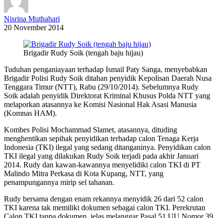
Nisrina Muthahari
20 November 2014
Brigadir Rudy Soik (tengah baju hijau)
Tuduhan penganiayaan terhadap Ismail Paty Sanga, menyebabkan
Brigadir Polisi Rudy Soik ditahan penyidik Kepolisan Daerah Nusa
Tenggara Timur (NTT), Rabu (29/10/2014). Sebelumnya Rudy
Soik adalah penyidik Direktorat Kriminal Khusus Polda NTT yang
melaporkan atasannya ke Komisi Nasional Hak Asasi Manusia
(Komnas HAM).
Kombes Polisi Mochammad Slamet, atasannya, dituding
menghentikan sepihak penyidikan terhadap calon Tenaga Kerja
Indonesia (TKI) ilegal yang sedang ditanganinya. Penyidikan calon
TKI ilegal yang dilakukan Rudy Soik terjadi pada akhir Januari
2014. Rudy dan kawan-kawannya menyelidiki calon TKI di PT
Malindo Mitra Perkasa di Kota Kupang, NTT, yang
penampungannya mirip sel tahanan.
Rudy bersama dengan enam rekannya menyidik 26 dari 52 calon
TKI karena tak memiliki dokumen sebagai calon TKI. Perekrutan
Calon TKI tanpa dokumen, jelas melanggar Pasal 51 UU Nomor 39