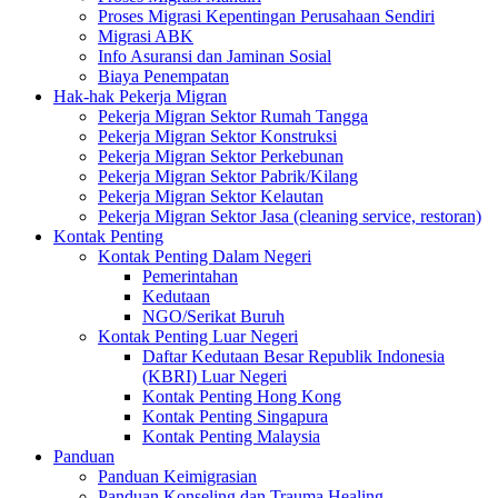
Proses Migrasi Kepentingan Perusahaan Sendiri
Migrasi ABK
Info Asuransi dan Jaminan Sosial
Biaya Penempatan
Hak-hak Pekerja Migran
Pekerja Migran Sektor Rumah Tangga
Pekerja Migran Sektor Konstruksi
Pekerja Migran Sektor Perkebunan
Pekerja Migran Sektor Pabrik/Kilang
Pekerja Migran Sektor Kelautan
Pekerja Migran Sektor Jasa (cleaning service, restoran)
Kontak Penting
Kontak Penting Dalam Negeri
Pemerintahan
Kedutaan
NGO/Serikat Buruh
Kontak Penting Luar Negeri
Daftar Kedutaan Besar Republik Indonesia
(KBRI) Luar Negeri
Kontak Penting Hong Kong
Kontak Penting Singapura
Kontak Penting Malaysia
Panduan
Panduan Keimigrasian
Panduan Konseling dan Trauma Healing