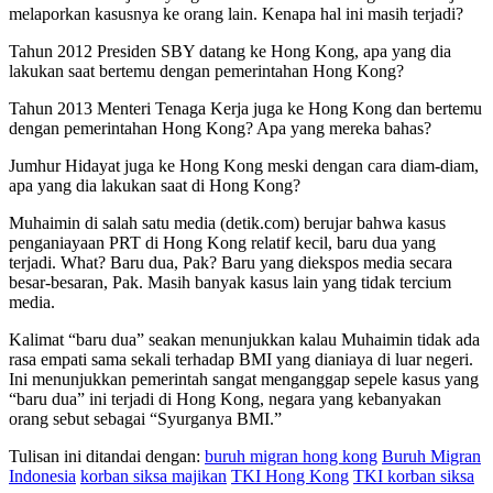
melaporkan kasusnya ke orang lain. Kenapa hal ini masih terjadi?
Tahun 2012 Presiden SBY datang ke Hong Kong, apa yang dia
lakukan saat bertemu dengan pemerintahan Hong Kong?
Tahun 2013 Menteri Tenaga Kerja juga ke Hong Kong dan bertemu
dengan pemerintahan Hong Kong? Apa yang mereka bahas?
Jumhur Hidayat juga ke Hong Kong meski dengan cara diam-diam,
apa yang dia lakukan saat di Hong Kong?
Muhaimin di salah satu media (detik.com) berujar bahwa kasus
penganiayaan PRT di Hong Kong relatif kecil, baru dua yang
terjadi. What? Baru dua, Pak? Baru yang diekspos media secara
besar-besaran, Pak. Masih banyak kasus lain yang tidak tercium
media.
Kalimat “baru dua” seakan menunjukkan kalau Muhaimin tidak ada
rasa empati sama sekali terhadap BMI yang dianiaya di luar negeri.
Ini menunjukkan pemerintah sangat menganggap sepele kasus yang
“baru dua” ini terjadi di Hong Kong, negara yang kebanyakan
orang sebut sebagai “Syurganya BMI.”
Tulisan ini ditandai dengan:
buruh migran hong kong
Buruh Migran
Indonesia
korban siksa majikan
TKI Hong Kong
TKI korban siksa