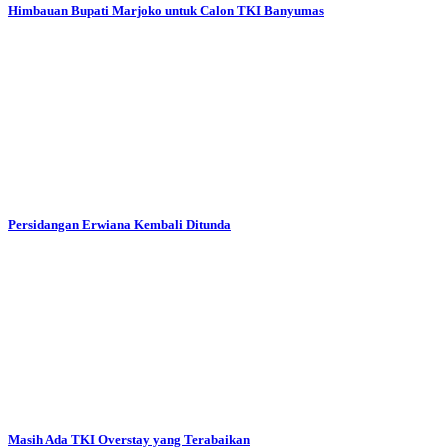
Himbauan Bupati Marjoko untuk Calon TKI Banyumas
Persidangan Erwiana Kembali Ditunda
Masih Ada TKI Overstay yang Terabaikan