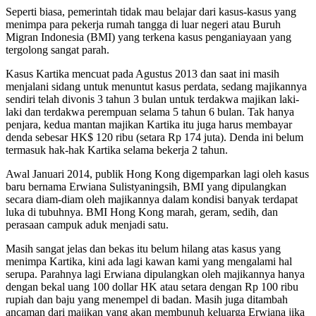
Seperti biasa, pemerintah tidak mau belajar dari kasus-kasus yang
menimpa para pekerja rumah tangga di luar negeri atau Buruh
Migran Indonesia (BMI) yang terkena kasus penganiayaan yang
tergolong sangat parah.
Kasus Kartika mencuat pada Agustus 2013 dan saat ini masih
menjalani sidang untuk menuntut kasus perdata, sedang majikannya
sendiri telah divonis 3 tahun 3 bulan untuk terdakwa majikan laki-
laki dan terdakwa perempuan selama 5 tahun 6 bulan. Tak hanya
penjara, kedua mantan majikan Kartika itu juga harus membayar
denda sebesar HK$ 120 ribu (setara Rp 174 juta). Denda ini belum
termasuk hak-hak Kartika selama bekerja 2 tahun.
Awal Januari 2014, publik Hong Kong digemparkan lagi oleh kasus
baru bernama Erwiana Sulistyaningsih, BMI yang dipulangkan
secara diam-diam oleh majikannya dalam kondisi banyak terdapat
luka di tubuhnya. BMI Hong Kong marah, geram, sedih, dan
perasaan campuk aduk menjadi satu.
Masih sangat jelas dan bekas itu belum hilang atas kasus yang
menimpa Kartika, kini ada lagi kawan kami yang mengalami hal
serupa. Parahnya lagi Erwiana dipulangkan oleh majikannya hanya
dengan bekal uang 100 dollar HK atau setara dengan Rp 100 ribu
rupiah dan baju yang menempel di badan. Masih juga ditambah
ancaman dari majikan yang akan membunuh keluarga Erwiana jika