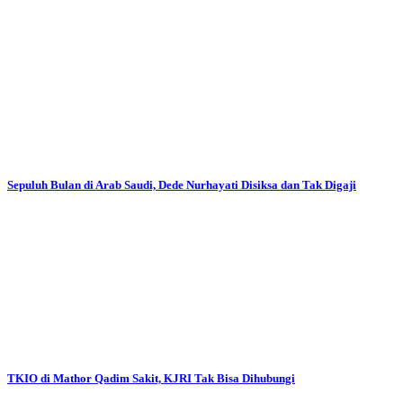
Sepuluh Bulan di Arab Saudi, Dede Nurhayati Disiksa dan Tak Digaji
TKIO di Mathor Qadim Sakit, KJRI Tak Bisa Dihubungi