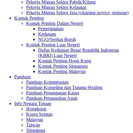
Pekerja Migran Sektor Pabrik/Kilang
Pekerja Migran Sektor Kelautan
Pekerja Migran Sektor Jasa (cleaning service, restoran)
Kontak Penting
Kontak Penting Dalam Negeri
Pemerintahan
Kedutaan
NGO/Serikat Buruh
Kontak Penting Luar Negeri
Daftar Kedutaan Besar Republik Indonesia
(KBRI) Luar Negeri
Kontak Penting Hong Kong
Kontak Penting Singapura
Kontak Penting Malaysia
Panduan
Panduan Keimigrasian
Panduan Konseling dan Trauma Healing
Panduan Penanganan Kasus
Panduan Pengasuhan Anak
Info Negara Tujuan
Hongkong
Korea Selatan
Malaysia
Taiwan
Singapura