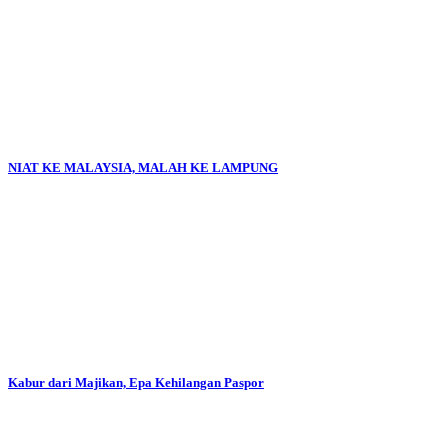
NIAT KE MALAYSIA, MALAH KE LAMPUNG
Kabur dari Majikan, Epa Kehilangan Paspor