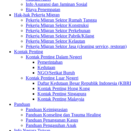
Info Asuransi dan Jaminan Sosial
Biaya Penempatan
Hak-hak Pekerja Migran
Pekerja Migran Sektor Rumah Tangga
Pekerja Migran Sektor Konstruksi
Pekerja Migran Sektor Perkebunan
Pekerja Migran Sektor Pabrik/Kilang
Pekerja Migran Sektor Kelautan
Pekerja Migran Sektor Jasa (cleaning service, restoran)
Kontak Penting
Kontak Penting Dalam Negeri
Pemerintahan
Kedutaan
NGO/Serikat Buruh
Kontak Penting Luar Negeri
Daftar Kedutaan Besar Republik Indonesia (KBRI
Kontak Penting Hong Kong
Kontak Penting Singapura
Kontak Penting Malaysia
Panduan
Panduan Keimigrasian
Panduan Konseling dan Trauma Healing
Panduan Penanganan Kasus
Panduan Pengasuhan Anak
Info Negara Tujuan