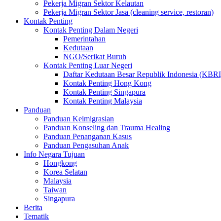
Pekerja Migran Sektor Kelautan
Pekerja Migran Sektor Jasa (cleaning service, restoran)
Kontak Penting
Kontak Penting Dalam Negeri
Pemerintahan
Kedutaan
NGO/Serikat Buruh
Kontak Penting Luar Negeri
Daftar Kedutaan Besar Republik Indonesia (KBRI
Kontak Penting Hong Kong
Kontak Penting Singapura
Kontak Penting Malaysia
Panduan
Panduan Keimigrasian
Panduan Konseling dan Trauma Healing
Panduan Penanganan Kasus
Panduan Pengasuhan Anak
Info Negara Tujuan
Hongkong
Korea Selatan
Malaysia
Taiwan
Singapura
Berita
Tematik