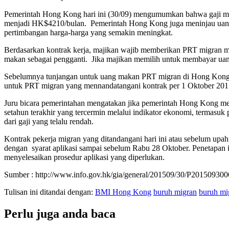
Pemerintah Hong Kong hari ini (30/09) mengumumkan bahwa gaji mi
menjadi HK$4210/bulan. Pemerintah Hong Kong juga meninjau uang
pertimbangan harga-harga yang semakin meningkat.
Berdasarkan kontrak kerja, majikan wajib memberikan PRT migran m
makan sebagai pengganti. Jika majikan memilih untuk membayar ua
Sebelumnya tunjangan untuk uang makan PRT migran di Hong Kong 
untuk PRT migran yang mennandatangani kontrak per 1 Oktober 201
Juru bicara pemerintahan mengatakan jika pemerintah Hong Kong men
setahun terakhir yang tercermin melalui indikator ekonomi, termas
dari gaji yang telalu rendah.
Kontrak pekerja migran yang ditandangani hari ini atau sebelum upa
dengan syarat aplikasi sampai sebelum Rabu 28 Oktober. Penetapan 
menyelesaikan prosedur aplikasi yang diperlukan.
Sumber : http://www.info.gov.hk/gia/general/201509/30/P20150930
Tulisan ini ditandai dengan:
BMI Hong Kong
buruh migran
buruh mi
Perlu juga anda baca