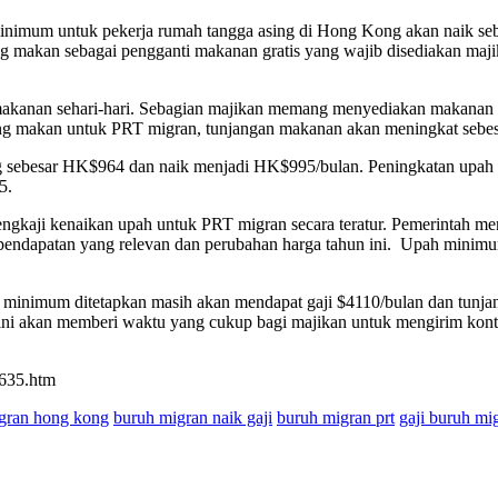
nimum untuk pekerja rumah tangga asing di Hong Kong akan naik seb
 makan sebagai pengganti makanan gratis yang wajib disediakan ma
akanan sehari-hari. Sebagian majikan memang menyediakan makanan un
ng makan untuk PRT migran, tunjangan makanan akan meningkat sebe
sebesar HK$964 dan naik menjadi HK$995/bulan. Peningkatan upah m
5.
gkaji kenaikan upah untuk PRT migran secara teratur. Pemerintah men
uk pendapatan yang relevan dan perubahan harga tahun ini. Upah mini
h minimum ditetapkan masih akan mendapat gaji $4110/bulan dan tunjan
ini akan memberi waktu yang cukup bagi majikan untuk mengirim kont
0635.htm
gran hong kong
buruh migran naik gaji
buruh migran prt
gaji buruh mi