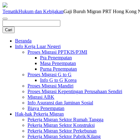
Tematik
Hukum dan Kebijakan
Gaji Buruh Migran PRT Hong Kong 
Beranda
Info Kerja Luar Negeri
Proses Migrasi PPTKIS/P3MI
Pra Penempatan
Masa Penempatan
Purna Penempatan
Proses Migrasi G to G
Info G to G Korea
Proses Migrasi Mandiri
Proses Migrasi Kepentingan Perusahaan Sendiri
Migrasi ABK
Info Asuransi dan Jaminan Sosial
Biaya Penempatan
Hak-hak Pekerja Migran
Pekerja Migran Sektor Rumah Tangga
Pekerja Migran Sektor Konstruksi
Pekerja Migran Sektor Perkebunan
Pekerja Migran Sektor Pabrik/Kilang