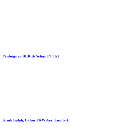
Pentingnya BLK di Setiap PJTKI
Kisah Indah, Calon TKW Asal Lombok