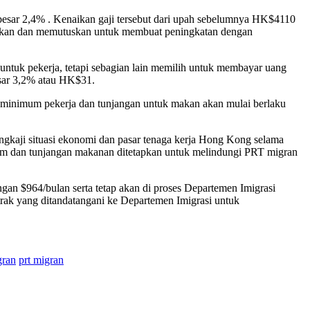
esar 2,4% . Kenaikan gaji tersebut dari upah sebelumnya HK$4110
jikan dan memutuskan untuk membuat peningkatan dengan
tuk pekerja, tetapi sebagian lain memilih untuk membayar uang
sar 3,2% atau HK$31.
inimum pekerja dan tunjangan untuk makan akan mulai berlaku
gkaji situasi ekonomi dan pasar tenaga kerja Hong Kong selama
mum dan tunjangan makanan ditetapkan untuk melindungi PRT migran
gan $964/bulan serta tetap akan di proses Departemen Imigrasi
rak yang ditandatangani ke Departemen Imigrasi untuk
gran
prt migran