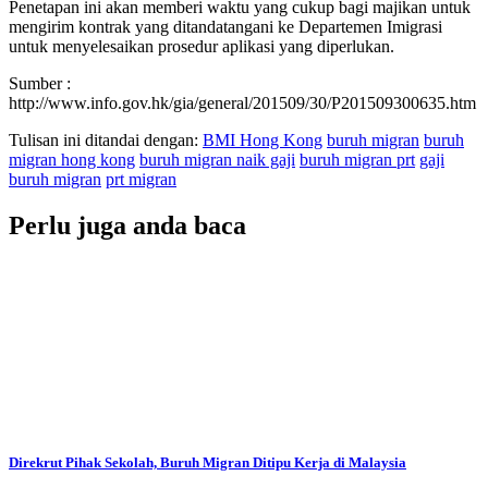
Penetapan ini akan memberi waktu yang cukup bagi majikan untuk
mengirim kontrak yang ditandatangani ke Departemen Imigrasi
untuk menyelesaikan prosedur aplikasi yang diperlukan.
Sumber :
http://www.info.gov.hk/gia/general/201509/30/P201509300635.htm
Tulisan ini ditandai dengan:
BMI Hong Kong
buruh migran
buruh
migran hong kong
buruh migran naik gaji
buruh migran prt
gaji
buruh migran
prt migran
Perlu juga anda baca
Direkrut Pihak Sekolah, Buruh Migran Ditipu Kerja di Malaysia