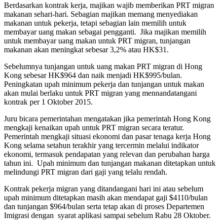
Berdasarkan kontrak kerja, majikan wajib memberikan PRT migran
makanan sehari-hari. Sebagian majikan memang menyediakan
makanan untuk pekerja, tetapi sebagian lain memilih untuk
membayar uang makan sebagai pengganti. Jika majikan memilih
untuk membayar uang makan untuk PRT migran, tunjangan
makanan akan meningkat sebesar 3,2% atau HK$31.
Sebelumnya tunjangan untuk uang makan PRT migran di Hong
Kong sebesar HK$964 dan naik menjadi HK$995/bulan.
Peningkatan upah minimum pekerja dan tunjangan untuk makan
akan mulai berlaku untuk PRT migran yang mennandatangani
kontrak per 1 Oktober 2015.
Juru bicara pemerintahan mengatakan jika pemerintah Hong Kong
mengkaji kenaikan upah untuk PRT migran secara teratur.
Pemerintah mengkaji situasi ekonomi dan pasar tenaga kerja Hong
Kong selama setahun terakhir yang tercermin melalui indikator
ekonomi, termasuk pendapatan yang relevan dan perubahan harga
tahun ini. Upah minimum dan tunjangan makanan ditetapkan untuk
melindungi PRT migran dari gaji yang telalu rendah.
Kontrak pekerja migran yang ditandangani hari ini atau sebelum
upah minimum ditetapkan masih akan mendapat gaji $4110/bulan
dan tunjangan $964/bulan serta tetap akan di proses Departemen
Imigrasi dengan syarat aplikasi sampai sebelum Rabu 28 Oktober.