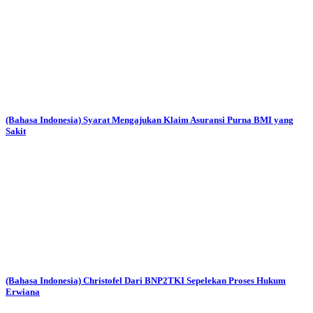
(Bahasa Indonesia) Syarat Mengajukan Klaim Asuransi Purna BMI yang
Sakit
(Bahasa Indonesia) Christofel Dari BNP2TKI Sepelekan Proses Hukum
Erwiana