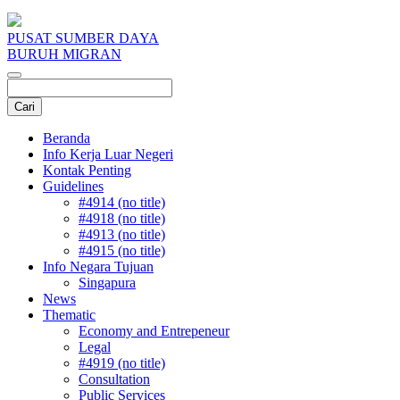
PUSAT SUMBER DAYA
BURUH MIGRAN
Beranda
Info Kerja Luar Negeri
Kontak Penting
Guidelines
#4914 (no title)
#4918 (no title)
#4913 (no title)
#4915 (no title)
Info Negara Tujuan
Singapura
News
Thematic
Economy and Entrepeneur
Legal
#4919 (no title)
Consultation
Public Services