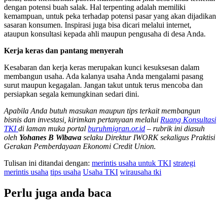
dengan potensi buah salak. Hal terpenting adalah memiliki
kemampuan, untuk peka terhadap potensi pasar yang akan dijadikan
sasaran konsumen. Inspirasi juga bisa dicari melalui internet,
ataupun konsultasi kepada ahli maupun pengusaha di desa Anda.
Kerja keras dan pantang menyerah
Kesabaran dan kerja keras merupakan kunci kesuksesan dalam
membangun usaha. Ada kalanya usaha Anda mengalami pasang
surut maupun kegagalan. Jangan takut untuk terus mencoba dan
persiapkan segala kemungkinan sedari dini.
Apabila Anda butuh masukan maupun tips terkait membangun
bisnis dan investasi, kirimkan pertanyaan melalui
Ruang Konsultasi
TKI
di laman muka portal
buruhmigran.or.id
– rubrik ini diasuh
oleh
Yohanes B Wibawa
selaku Direktur IWORK sekaligus Praktisi
Gerakan Pemberdayaan Ekonomi Credit Union.
Tulisan ini ditandai dengan:
merintis usaha untuk TKI
strategi
merintis usaha
tips usaha
Usaha TKI
wirausaha tki
Perlu juga anda baca