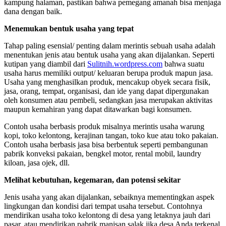
kampung halaman, pastikan bahwa pemegang amanah bisa menjaga
dana dengan baik.
Menemukan bentuk usaha yang tepat
Tahap paling esensial/ penting dalam merintis sebuah usaha adalah
menentukan jenis atau bentuk usaha yang akan dijalankan. Seperti
kutipan yang diambil dari
Sulitnih.wordpress.com
bahwa suatu
usaha harus memiliki output/ keluaran berupa produk mapun jasa.
Usaha yang menghasilkan produk, mencakup obyek secara fisik,
jasa, orang, tempat, organisasi, dan ide yang dapat dipergunakan
oleh konsumen atau pembeli, sedangkan jasa merupakan aktivitas
maupun kemahiran yang dapat ditawarkan bagi konsumen.
Contoh usaha berbasis produk misalnya merintis usaha warung
kopi, toko kelontong, kerajinan tangan, toko kue atau toko pakaian.
Contoh usaha berbasis jasa bisa berbentuk seperti pembangunan
pabrik konveksi pakaian, bengkel motor, rental mobil, laundry
kiloan, jasa ojek, dll.
Melihat kebutuhan, kegemaran, dan potensi sekitar
Jenis usaha yang akan dijalankan, sebaiknya mementingkan aspek
lingkungan dan kondisi dari tempat usaha tersebut. Contohnya
mendirikan usaha toko kelontong di desa yang letaknya jauh dari
pasar, atau mendirikan pabrik manisan salak jika desa Anda terkenal