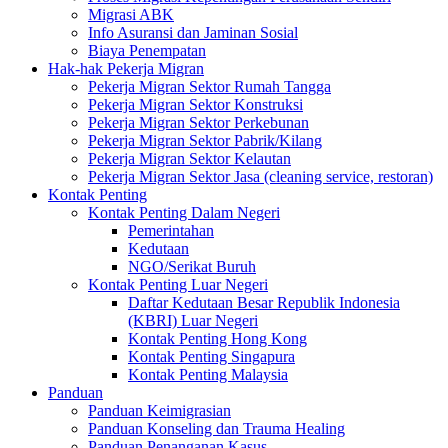
Migrasi ABK
Info Asuransi dan Jaminan Sosial
Biaya Penempatan
Hak-hak Pekerja Migran
Pekerja Migran Sektor Rumah Tangga
Pekerja Migran Sektor Konstruksi
Pekerja Migran Sektor Perkebunan
Pekerja Migran Sektor Pabrik/Kilang
Pekerja Migran Sektor Kelautan
Pekerja Migran Sektor Jasa (cleaning service, restoran)
Kontak Penting
Kontak Penting Dalam Negeri
Pemerintahan
Kedutaan
NGO/Serikat Buruh
Kontak Penting Luar Negeri
Daftar Kedutaan Besar Republik Indonesia
(KBRI) Luar Negeri
Kontak Penting Hong Kong
Kontak Penting Singapura
Kontak Penting Malaysia
Panduan
Panduan Keimigrasian
Panduan Konseling dan Trauma Healing
Panduan Penanganan Kasus