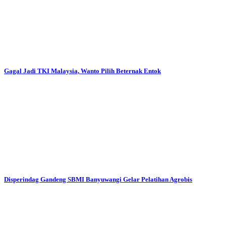
Gagal Jadi TKI Malaysia, Wanto Pilih Beternak Entok
Disperindag Gandeng SBMI Banyuwangi Gelar Pelatihan Agrobis