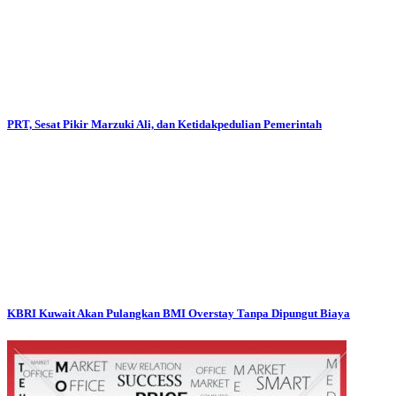
PRT, Sesat Pikir Marzuki Ali, dan Ketidakpedulian Pemerintah
KBRI Kuwait Akan Pulangkan BMI Overstay Tanpa Dipungut Biaya