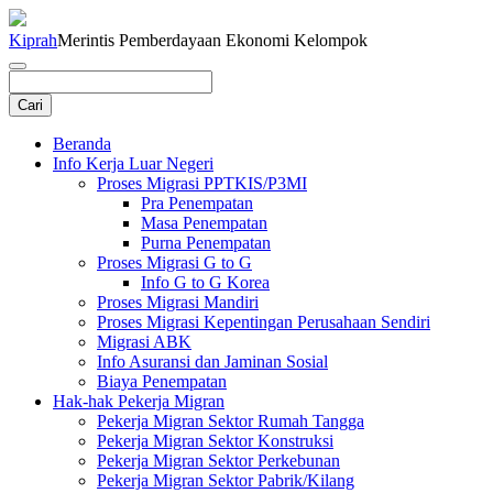
Kiprah
Merintis Pemberdayaan Ekonomi Kelompok
Beranda
Info Kerja Luar Negeri
Proses Migrasi PPTKIS/P3MI
Pra Penempatan
Masa Penempatan
Purna Penempatan
Proses Migrasi G to G
Info G to G Korea
Proses Migrasi Mandiri
Proses Migrasi Kepentingan Perusahaan Sendiri
Migrasi ABK
Info Asuransi dan Jaminan Sosial
Biaya Penempatan
Hak-hak Pekerja Migran
Pekerja Migran Sektor Rumah Tangga
Pekerja Migran Sektor Konstruksi
Pekerja Migran Sektor Perkebunan
Pekerja Migran Sektor Pabrik/Kilang