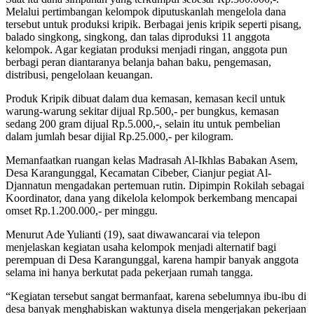
Melalui pertimbangan kelompok diputuskanlah mengelola dana
tersebut untuk produksi kripik. Berbagai jenis kripik seperti pisang,
balado singkong, singkong, dan talas diproduksi 11 anggota
kelompok. Agar kegiatan produksi menjadi ringan, anggota pun
berbagi peran diantaranya belanja bahan baku, pengemasan,
distribusi, pengelolaan keuangan.
Produk Kripik dibuat dalam dua kemasan, kemasan kecil untuk
warung-warung sekitar dijual Rp.500,- per bungkus, kemasan
sedang 200 gram dijual Rp.5.000,-, selain itu untuk pembelian
dalam jumlah besar dijial Rp.25.000,- per kilogram.
Memanfaatkan ruangan kelas Madrasah Al-Ikhlas Babakan Asem,
Desa Karangunggal, Kecamatan Cibeber, Cianjur pegiat Al-
Djannatun mengadakan pertemuan rutin. Dipimpin Rokilah sebagai
Koordinator, dana yang dikelola kelompok berkembang mencapai
omset Rp.1.200.000,- per minggu.
Menurut Ade Yulianti (19), saat diwawancarai via telepon
menjelaskan kegiatan usaha kelompok menjadi alternatif bagi
perempuan di Desa Karangunggal, karena hampir banyak anggota
selama ini hanya berkutat pada pekerjaan rumah tangga.
“Kegiatan tersebut sangat bermanfaat, karena sebelumnya ibu-ibu di
desa banyak menghabiskan waktunya disela mengerjakan pekerjaan