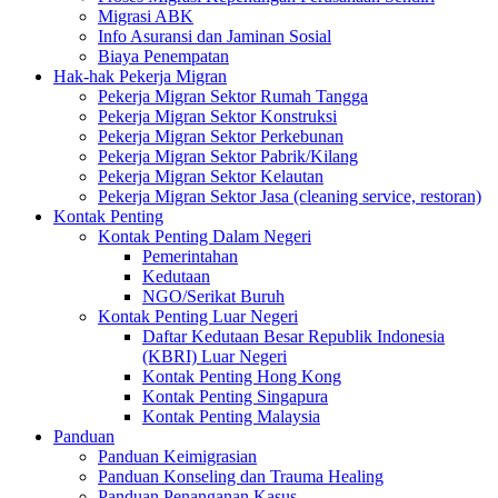
Migrasi ABK
Info Asuransi dan Jaminan Sosial
Biaya Penempatan
Hak-hak Pekerja Migran
Pekerja Migran Sektor Rumah Tangga
Pekerja Migran Sektor Konstruksi
Pekerja Migran Sektor Perkebunan
Pekerja Migran Sektor Pabrik/Kilang
Pekerja Migran Sektor Kelautan
Pekerja Migran Sektor Jasa (cleaning service, restoran)
Kontak Penting
Kontak Penting Dalam Negeri
Pemerintahan
Kedutaan
NGO/Serikat Buruh
Kontak Penting Luar Negeri
Daftar Kedutaan Besar Republik Indonesia
(KBRI) Luar Negeri
Kontak Penting Hong Kong
Kontak Penting Singapura
Kontak Penting Malaysia
Panduan
Panduan Keimigrasian
Panduan Konseling dan Trauma Healing
Panduan Penanganan Kasus