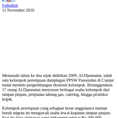
Fathulloh
11 November 2010
Memasuki tahun ke dua sejak didirikan 2009, Al-Djannatun, salah
satu kelompok perempuan dampingan PPSW Pasoendan di Cianjur
mulai merintis pengembangan ekonomi kelompok. Beranggotakan
17 orang Al-Djannatun menyusun berbagai usaha kelompok dari
simpan pinjam, penjualan tabung gas, catering, hingga produksi
kripik.
Kelompok perempuan yang sebagian besar anggotanya mantan
buruh migran ini mengawali usaha lewat kegiatan simpan pinjam.
Saat itu dana simpanan yang terkumpul sebesar Rp.300.000,-.