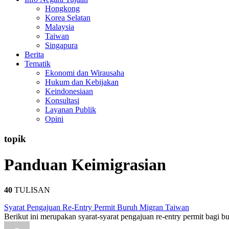
Hongkong
Korea Selatan
Malaysia
Taiwan
Singapura
Berita
Tematik
Ekonomi dan Wirausaha
Hukum dan Kebijakan
Keindonesiaan
Konsultasi
Layanan Publik
Opini
topik
Panduan Keimigrasian
40
TULISAN
Syarat Pengajuan Re-Entry Permit Buruh Migran Taiwan
Berikut ini merupakan syarat-syarat pengajuan re-entry permit bagi b