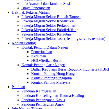
Info Asuransi dan Jaminan Sosial
Biaya Penempatan
Hak-hak Pekerja Migran
Pekerja Migran Sektor Rumah Tangga
Pekerja Migran Sektor Konstruksi
Pekerja Migran Sektor Perkebunan
Pekerja Migran Sektor Pabrik/Kilang
Pekerja Migran Sektor Kelautan
Pekerja Migran Sektor Jasa (cleaning service, restoran)
Kontak Penting
Kontak Penting Dalam Negeri
Pemerintahan
Kedutaan
NGO/Serikat Buruh
Kontak Penting Luar Negeri
Daftar Kedutaan Besar Republik Indonesia (KBRI
Kontak Penting Hong Kong
Kontak Penting Singapura
Kontak Penting Malaysia
Panduan
Panduan Keimigrasian
Panduan Konseling dan Trauma Healing
Panduan Penanganan Kasus
Panduan Pengasuhan Anak
Info Negara Tujuan