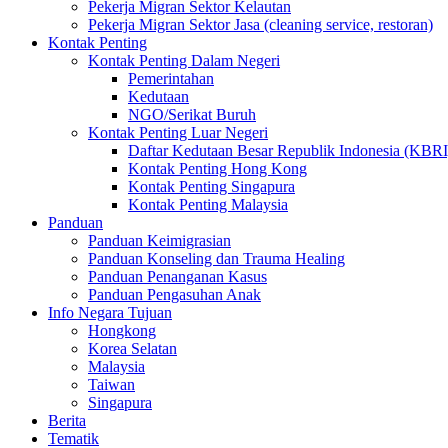
Pekerja Migran Sektor Kelautan
Pekerja Migran Sektor Jasa (cleaning service, restoran)
Kontak Penting
Kontak Penting Dalam Negeri
Pemerintahan
Kedutaan
NGO/Serikat Buruh
Kontak Penting Luar Negeri
Daftar Kedutaan Besar Republik Indonesia (KBRI
Kontak Penting Hong Kong
Kontak Penting Singapura
Kontak Penting Malaysia
Panduan
Panduan Keimigrasian
Panduan Konseling dan Trauma Healing
Panduan Penanganan Kasus
Panduan Pengasuhan Anak
Info Negara Tujuan
Hongkong
Korea Selatan
Malaysia
Taiwan
Singapura
Berita
Tematik