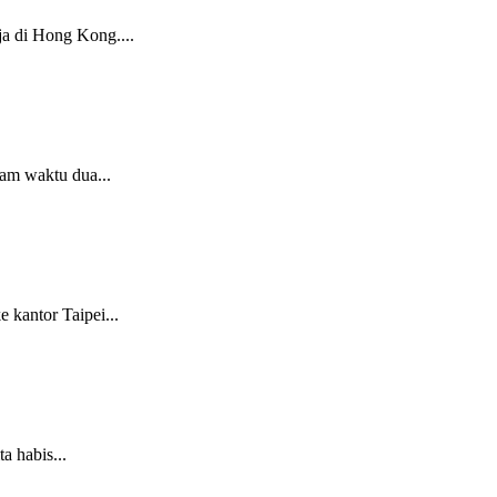
a di Hong Kong....
am waktu dua...
kantor Taipei...
a habis...