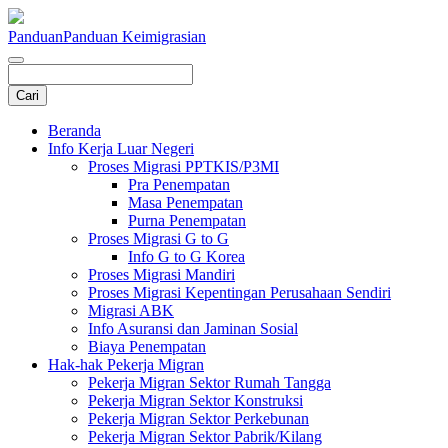
Panduan
Panduan Keimigrasian
Beranda
Info Kerja Luar Negeri
Proses Migrasi PPTKIS/P3MI
Pra Penempatan
Masa Penempatan
Purna Penempatan
Proses Migrasi G to G
Info G to G Korea
Proses Migrasi Mandiri
Proses Migrasi Kepentingan Perusahaan Sendiri
Migrasi ABK
Info Asuransi dan Jaminan Sosial
Biaya Penempatan
Hak-hak Pekerja Migran
Pekerja Migran Sektor Rumah Tangga
Pekerja Migran Sektor Konstruksi
Pekerja Migran Sektor Perkebunan
Pekerja Migran Sektor Pabrik/Kilang