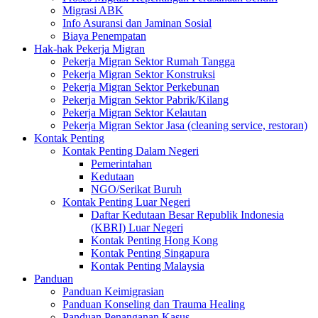
Migrasi ABK
Info Asuransi dan Jaminan Sosial
Biaya Penempatan
Hak-hak Pekerja Migran
Pekerja Migran Sektor Rumah Tangga
Pekerja Migran Sektor Konstruksi
Pekerja Migran Sektor Perkebunan
Pekerja Migran Sektor Pabrik/Kilang
Pekerja Migran Sektor Kelautan
Pekerja Migran Sektor Jasa (cleaning service, restoran)
Kontak Penting
Kontak Penting Dalam Negeri
Pemerintahan
Kedutaan
NGO/Serikat Buruh
Kontak Penting Luar Negeri
Daftar Kedutaan Besar Republik Indonesia
(KBRI) Luar Negeri
Kontak Penting Hong Kong
Kontak Penting Singapura
Kontak Penting Malaysia
Panduan
Panduan Keimigrasian
Panduan Konseling dan Trauma Healing
Panduan Penanganan Kasus