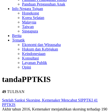
Panduan Pengasuhan Anak
Info Negara Tujuan
Hongkong
Korea Selatan
Malaysia
Taiwan
Singapura
Berita
Tematik
Ekonomi dan Wirausaha
Hukum dan Kebijakan
Keindonesiaan
Konsultasi
Layanan Publik
Opini
tanda
PPTKIS
49
TULISAN
Setelah Sanksi Skorsing, Kemenaker Mencabut SIPPTKI 41
PPTKIS
Akhir tahun 2016, Kemenaker menjatuhkan skorsing terhadap 190