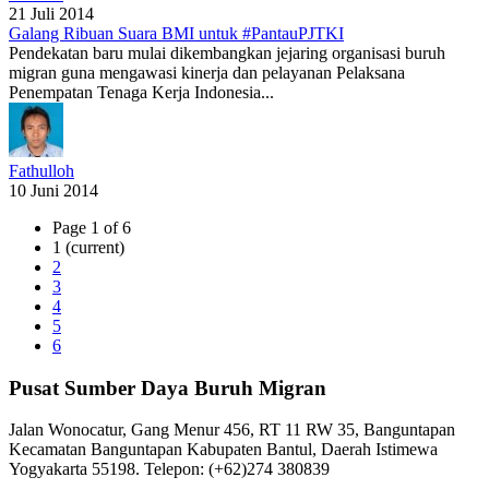
21 Juli 2014
Galang Ribuan Suara BMI untuk #PantauPJTKI
Pendekatan baru mulai dikembangkan jejaring organisasi buruh
migran guna mengawasi kinerja dan pelayanan Pelaksana
Penempatan Tenaga Kerja Indonesia...
Fathulloh
10 Juni 2014
Page 1 of 6
1
(current)
2
3
4
5
6
Pusat Sumber Daya Buruh Migran
Jalan Wonocatur, Gang Menur 456, RT 11 RW 35, Banguntapan
Kecamatan Banguntapan Kabupaten Bantul, Daerah Istimewa
Yogyakarta 55198. Telepon: (+62)274 380839