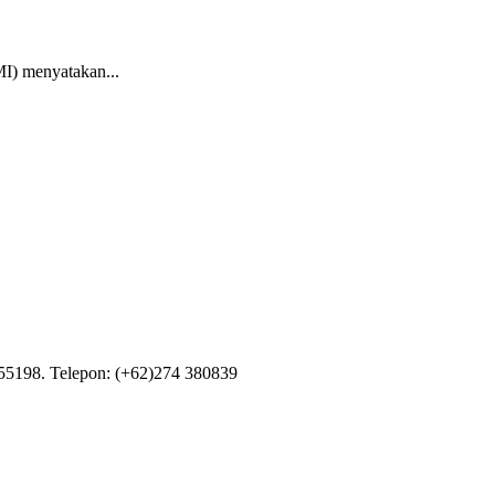
MI) menyatakan...
55198. Telepon: (+62)274 380839