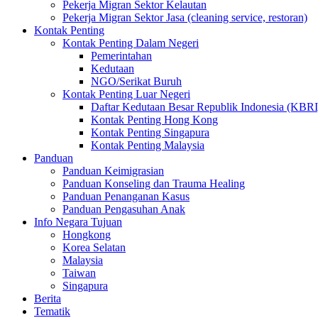
Pekerja Migran Sektor Kelautan
Pekerja Migran Sektor Jasa (cleaning service, restoran)
Kontak Penting
Kontak Penting Dalam Negeri
Pemerintahan
Kedutaan
NGO/Serikat Buruh
Kontak Penting Luar Negeri
Daftar Kedutaan Besar Republik Indonesia (KBRI
Kontak Penting Hong Kong
Kontak Penting Singapura
Kontak Penting Malaysia
Panduan
Panduan Keimigrasian
Panduan Konseling dan Trauma Healing
Panduan Penanganan Kasus
Panduan Pengasuhan Anak
Info Negara Tujuan
Hongkong
Korea Selatan
Malaysia
Taiwan
Singapura
Berita
Tematik