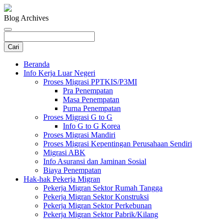
Blog Archives
Beranda
Info Kerja Luar Negeri
Proses Migrasi PPTKIS/P3MI
Pra Penempatan
Masa Penempatan
Purna Penempatan
Proses Migrasi G to G
Info G to G Korea
Proses Migrasi Mandiri
Proses Migrasi Kepentingan Perusahaan Sendiri
Migrasi ABK
Info Asuransi dan Jaminan Sosial
Biaya Penempatan
Hak-hak Pekerja Migran
Pekerja Migran Sektor Rumah Tangga
Pekerja Migran Sektor Konstruksi
Pekerja Migran Sektor Perkebunan
Pekerja Migran Sektor Pabrik/Kilang