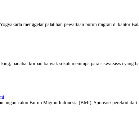
ogyakarta menggelar palatihan pewartaan buruh migran di kantor Bala
icking, padahal korban banyak sekali menimpa para siswa-siswi yang bar
mi
langan calon Buruh Migran Indonesia (BMI). Sponsor/ perekrut dari P