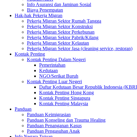
Info Asuransi dan Jaminan Sosial
Biaya Penempatan
Hak-hak Pekerja Migran
Pekerja Migran Sektor Rumah Tangga
Pekerja Migran Sektor Konstruksi
Pekerja Migran Sektor Perkebunan
Pekerja Migran Sektor Pabrik/Kilang
Pekerja Migran Sektor Kelautan
Pekerja Migran Sektor Jasa (cleaning service, restoran)
Kontak Penting
Kontak Penting Dalam Negeri
Pemerintahan
Kedutaan
NGO/Serikat Buruh
Kontak Penting Luar Negeri
Daftar Kedutaan Besar Republik Indonesia (KBRI
Kontak Penting Hong Kong
Kontak Penting Singapura
Kontak Penting Malaysia
Panduan
Panduan Keimigrasian
Panduan Konseling dan Trauma Healing
Panduan Penanganan Kasus
Panduan Pengasuhan Anak
Info Negara Tujuan