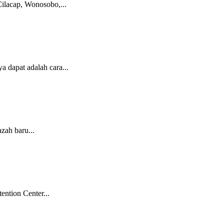
ilacap, Wonosobo,...
 dapat adalah cara...
zah baru...
ntion Center...