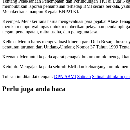
Tentang Pelaksanaan Penempatan dan Perlindungan TKI di Luar Neger
membuktikan laporan pemantauan terhadap BMI secara berkala, yaitu 
Menakertrans maupun Kepala BNP2TKI.
Keempat. Menakertrans harus mengevaluasi para pejabat Atase Tena
mereka mempunyai tugas untuk memberikan pelayanan pendampingan
negara penempatan, mitra usaha, dan pengguna jasa.
Kelima. Menlu harus mengevaluasi kinerja para Duta Besar, khususn
peraturan turunan dari Undang-Undang Nomor 37 Tahun 1999 Tenta
Keenam. Menuntut kepada aparat penagak hukum untuk menegakkan s
Ketujuh. Mengajak kepada seluruh BMI dan keluarganya untuk memili
Tulisan ini ditandai dengan:
DPN SBMI
Satinah
Satinah dihukum pa
Perlu juga anda baca