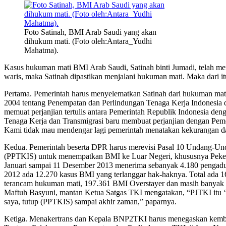
Foto Satinah, BMI Arab Saudi yang akan
dihukum mati. (Foto oleh:Antara_Yudhi
Mahatma).
Kasus hukuman mati BMI Arab Saudi, Satinah binti Jumadi, telah mema
waris, maka Satinah dipastikan menjalani hukuman mati. Maka dari i
Pertama. Pemerintah harus menyelematkan Satinah dari hukuman ma
2004 tentang Penempatan dan Perlindungan Tenaga Kerja Indonesi
memuat perjanjian tertulis antara Pemerintah Republik Indonesia deng
Tenaga Kerja dan Transmigrasi baru membuat perjanjian dengan Peme
Kami tidak mau mendengar lagi pemerintah menatakan kekurangan dana
Kedua. Pemerintah beserta DPR harus merevisi Pasal 10 Undang-U
(PPTKIS) untuk menempatkan BMI ke Luar Negeri, khususnya Pekerja
Januari sampai 11 Desember 2013 menerima sebanyak 4.180 pengadu
2012 ada 12.270 kasus BMI yang terlanggar hak-haknya. Total ada 1
terancam hukuman mati, 197.361 BMI Overstayer dan masih banyak 
Maftuh Basyuni, mantan Ketua Satgas TKI mengatakan, “PJTKI itu ‘an
saya, tutup (PPTKIS) sampai akhir zaman,” paparnya.
Ketiga. Menakertrans dan Kepala BNP2TKI harus menegaskan kemba