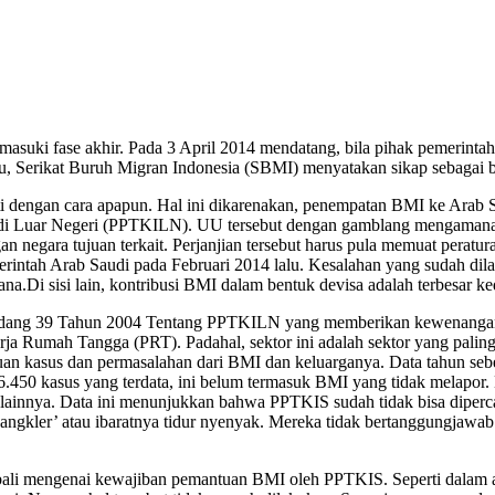
suki fase akhir. Pada 3 April 2014 mendatang, bila pihak pemerintah t
tu, Serikat Buruh Migran Indonesia (SBMI) menyatakan sikap sebagai b
ti dengan cara apapun. Hal ini dikarenakan, penempatan BMI ke Ara
a di Luar Negeri (PPTKILN). UU tersebut dengan gamblang mengaman
an negara tujuan terkait. Perjanjian tersebut harus pula memuat peratu
rintah Arab Saudi pada Februari 2014 lalu. Kesalahan yang sudah dil
.Di sisi lain, kontribusi BMI dalam bentuk devisa adalah terbesar ke
ndang 39 Tahun 2004 Tentang PPTKILN yang memberikan kewenangan 
 Rumah Tangga (PRT). Padahal, sektor ini adalah sektor yang paling
an kasus dan permasalahan dari BMI dan keluarganya. Data tahun seb
6.450 kasus yang terdata, ini belum termasuk BMI yang tidak melapor
lainnya. Data ini menunjukkan bahwa PPTKIS sudah tidak bisa diper
gkler’ atau ibaratnya tidur nyenyak. Mereka tidak bertanggungjawab 
li mengenai kewajiban pemantuan BMI oleh PPTKIS. Seperti dalam 