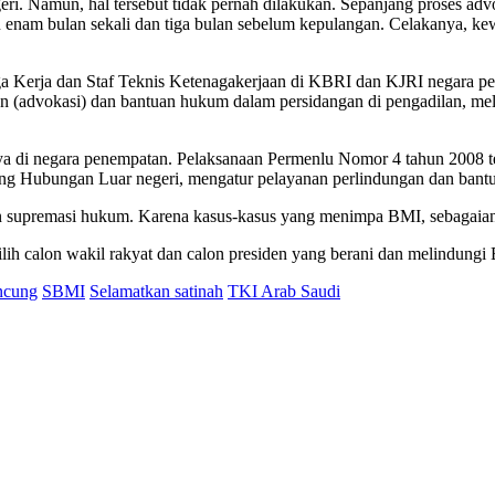
i. Namun, hal tersebut tidak pernah dilakukan. Sepanjang proses ad
enam bulan sekali dan tiga bulan sebelum kepulangan. Celakanya, kewa
ga Kerja dan Staf Teknis Ketenagakerjaan di KBRI dan KJRI negara 
 (advokasi) dan bantuan hukum dalam persidangan di pengadilan, m
ya di negara penempatan. Pelaksanaan Permenlu Nomor 4 tahun 2008 te
ng Hubungan Luar negeri, mengatur pelayanan perlindungan dan ban
upremasi hukum. Karena kasus-kasus yang menimpa BMI, sebagaian b
h calon wakil rakyat dan calon presiden yang berani dan melindungi 
ncung
SBMI
Selamatkan satinah
TKI Arab Saudi