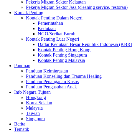
Pekerja Migran Sektor Kelautan
Pekerja Migran Sektor Jasa (cleaning service, restoran)
Kontak Penting
Kontak Penting Dalam Negeri
Pemerintahan
Kedutaan
NGO/Serikat Buruh
Kontak Penting Luar Negeri
Daftar Kedutaan Besar Republik Indonesia (KBRI
Kontak Penting Hong Kong
Kontak Penting Singapura
Kontak Penting Malaysia
Panduan
Panduan Keimigrasian
Panduan Konseling dan Trauma Healing
Panduan Penanganan Kasus
Panduan Pengasuhan Anak
Info Negara Tujuan
Hongkong
Korea Selatan
Malaysia
Taiwan
Singapura
Berita
Tematik