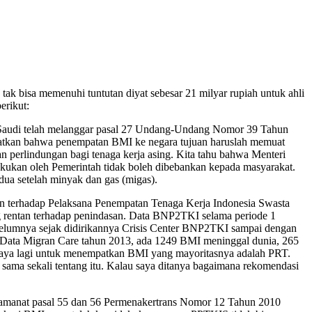
ak bisa memenuhi tuntutan diyat sebesar 21 milyar rupiah untuk ahli
erikut:
b Saudi telah melanggar pasal 27 Undang-Undang Nomor 39 Tahun
atkan bahwa penempatan BMI ke negara tujuan haruslah memuat
ran perlindungan bagi tenaga kerja asing. Kita tahu bahwa Menteri
akukan oleh Pemerintah tidak boleh dibebankan kepada masyarakat.
dua setelah minyak dan gas (migas).
terhadap Pelaksana Penempatan Tenaga Kerja Indonesia Swasta
 rentan terhadap penindasan. Data BNP2TKI selama periode 1
elumnya sejak didirikannya Crisis Center BNP2TKI sampai dengan
. Data Migran Care tahun 2013, ada 1249 BMI meninggal dunia, 265
caya lagi untuk menempatkan BMI yang mayoritasnya adalah PRT.
sama sekali tentang itu. Kalau saya ditanya bagaimana rekomendasi
amanat pasal 55 dan 56 Permenakertrans Nomor 12 Tahun 2010