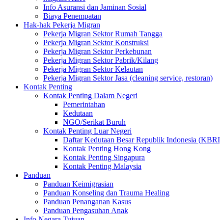
Info Asuransi dan Jaminan Sosial
Biaya Penempatan
Hak-hak Pekerja Migran
Pekerja Migran Sektor Rumah Tangga
Pekerja Migran Sektor Konstruksi
Pekerja Migran Sektor Perkebunan
Pekerja Migran Sektor Pabrik/Kilang
Pekerja Migran Sektor Kelautan
Pekerja Migran Sektor Jasa (cleaning service, restoran)
Kontak Penting
Kontak Penting Dalam Negeri
Pemerintahan
Kedutaan
NGO/Serikat Buruh
Kontak Penting Luar Negeri
Daftar Kedutaan Besar Republik Indonesia (KBRI
Kontak Penting Hong Kong
Kontak Penting Singapura
Kontak Penting Malaysia
Panduan
Panduan Keimigrasian
Panduan Konseling dan Trauma Healing
Panduan Penanganan Kasus
Panduan Pengasuhan Anak
Info Negara Tujuan