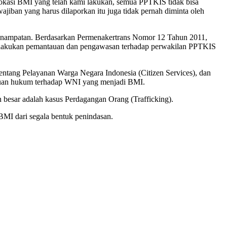
vokasi BMI yang telah kami lakukan, semua PPTKIS tidak bisa
jiban yang harus dilaporkan itu juga tidak pernah diminta oleh
penampatan. Berdasarkan Permenakertrans Nomor 12 Tahun 2011,
elakukan pemantauan dan pengawasan terhadap perwakilan PPTKIS
ntang Pelayanan Warga Negara Indonesia (Citizen Services), dan
tuan hukum terhadap WNI yang menjadi BMI.
esar adalah kasus Perdagangan Orang (Trafficking).
BMI dari segala bentuk penindasan.