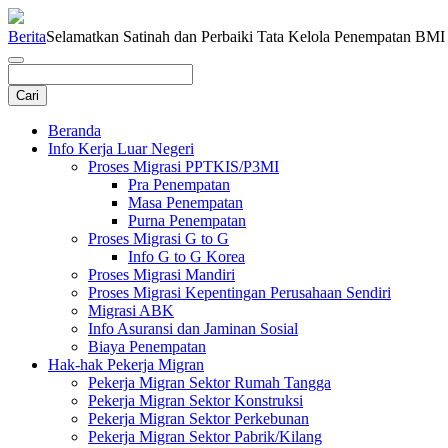
Berita
Selamatkan Satinah dan Perbaiki Tata Kelola Penempatan BMI
Beranda
Info Kerja Luar Negeri
Proses Migrasi PPTKIS/P3MI
Pra Penempatan
Masa Penempatan
Purna Penempatan
Proses Migrasi G to G
Info G to G Korea
Proses Migrasi Mandiri
Proses Migrasi Kepentingan Perusahaan Sendiri
Migrasi ABK
Info Asuransi dan Jaminan Sosial
Biaya Penempatan
Hak-hak Pekerja Migran
Pekerja Migran Sektor Rumah Tangga
Pekerja Migran Sektor Konstruksi
Pekerja Migran Sektor Perkebunan
Pekerja Migran Sektor Pabrik/Kilang