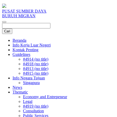
PUSAT SUMBER DAYA
BURUH MIGRAN
Beranda
Info Kerja Luar Negeri
Kontak Penting
Guidelines
#4914 (no title)
#4918 (no title)
#4913 (no title)
#4915 (no title)
Info Negara Tujuan
Singapura
News
Thematic
Economy and Entrepeneur
Legal
#4919 (no title)
Consultation
Public Services