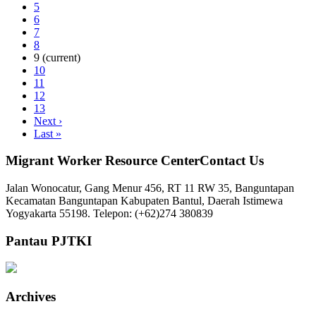
5
6
7
8
9
(current)
10
11
12
13
Next
›
Last
»
Migrant Worker Resource CenterContact Us
Jalan Wonocatur, Gang Menur 456, RT 11 RW 35, Banguntapan
Kecamatan Banguntapan Kabupaten Bantul, Daerah Istimewa
Yogyakarta 55198. Telepon: (+62)274 380839
Pantau PJTKI
Archives