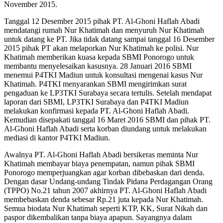
November 2015.
Tanggal 12 Desember 2015 pihak PT. Al-Ghoni Haflah Abadi
mendatangi rumah Nur Khatimah dan menyuruh Nur Khatimah
untuk datang ke PT. Jika tidak datang sampai tanggal 16 Desember
2015 pihak PT akan melaporkan Nur Khatimah ke polisi. Nur
Khatimah memberikan kuasa kepada SBMI Ponorogo untuk
membantu menyelesaikan kasusnya. 28 Januari 2016 SBMI
menemui P4TKI Madiun untuk konsultasi mengenai kasus Nur
Khatimah. P4TKI menyarankan SBMI mengirimkan surat
pengaduan ke LP3TKI Surabaya secara tertulis. Setelah mendapat
laporan dari SBMI, LP3TKI Surabaya dan P4TKI Madiun
melakukan konfirmasi kepada PT. Al-Ghoni Haflah Abadi.
Kemudian disepakati tanggal 16 Maret 2016 SBMI dan pihak PT.
Al-Ghoni Haflah Abadi serta korban diundang untuk melakukan
mediasi di kantor P4TKI Madiun.
Awalnya PT. Al-Ghoni Haflah Abadi bersikeras meminta Nur
Khatimah membayar biaya penempatan, namun pihak SBMI
Ponorogo memperjuangkan agar korban dibebaskan dari denda.
Dengan dasar Undang-undang Tindak Pidana Perdagangan Orang
(TPPO) No.21 tahun 2007 akhirnya PT. Al-Ghoni Haflah Abadi
membebaskan denda sebesar Rp.21 juta kepada Nur Khatimah.
Semua biodata Nur Khatimah seperti KTP, KK, Surat Nikah dan
paspor dikembalikan tanpa biaya apapun. Sayangnya dalam