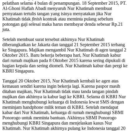
pelatihan selama 4 bulan di penampungan. 18 September 2015, PT.
Al-Ghoni Haflah Abadi menyuruh Nur Khatimah membuat
pernyataan tertulis tangan yang isinya menyatakan jika Nur
Khatimah tidak
finish
kontrak atau meminta pulang sebelum
potongan gaji selesai maka harus membayar denda sebesar Rp.21
juta.
Setelah membuat surat tersebut akhirnya Nur Khatimah
diberangkatkan ke Jakarta dan tanggal 21 September 2015 terbang
ke Singapura. Majikan mengambil Nur Khatimah di agen tanggal 2
Oktober 2015. Baru bekerja beberapa hari, Nur Khatimah kabur
dari rumah majikan pada 8 Oktober 2015 karena sering dipukuli di
bagian kepala dan sering diomeli. Nur Khatimah kabur dan pergi ke
KBRI Singapura.
Tanggal 20 Oktober 2015, Nur Khatimah kembali ke agen atas
kemauan sendiri karena ingin bekerja lagi. Karena paspor masih
ditahan majikan, Nur Khatimah tidak mau tanda tangan pindah
majikan dan akhirnya ia kabur lagi ke KBRI. Selama di KBRI Nur
Khatimah menghubungi keluarga di Indonesia lewat SMS dengan
meminjam handphone milik teman di KBRI. Setelah mendapat
kabar dari Nur Khatimah, keluarga di rumah menghubungi SBMI
Ponorogo untuk meminta bantuan. Akhirnya SBMI Ponorogo
menghubungi KBRI Singapura dan menjelaskan kasus Nur
Khatimah. Nur Khatimah akhirnya pulang ke Indonesia tanggal 20