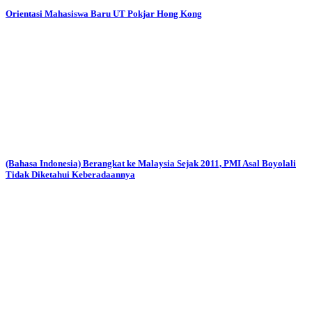
Orientasi Mahasiswa Baru UT Pokjar Hong Kong
(Bahasa Indonesia) Berangkat ke Malaysia Sejak 2011, PMI Asal Boyolali
Tidak Diketahui Keberadaannya