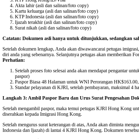
Akta lahir (asli dan salinan/foto copy)
Kartu keluarga (asli dan salinan/foto copy)
KTP Indonesia (asli dan salinan/foto copy)
Ijazah terakhir (asli dan salinan/foto copy)
Surat nikah (asli dan salinan/foto copy)
Catatan: Dokumen asli hanya untuk ditunjukkan, sedangkan sali
Setelah dokumen lengkap, Anda akan diwawancarai petugas imigrasi
diri anda yang sebenarnya. Selanjutnya petugas akan memberikan For
Perhatian:
Setelah proses foto selesai anda akan mendapat pengantar un
paspor)
Paspor Biasa 48 Halaman untuk WNI Perorangan HK$163.00,
Standar pelayanan di KJRI, setelah pembayaran, maksimal 4 har
Langkah 3: Ambil Paspor Baru dan Urus Surat Pengesahan Do
Setelah mengambil paspor, maka temui petugas KJRI Hong Kong untuk 
diserahkan kepada Imigrasi Hong Kong.
Setelah mengurus surat keterangan di atas, Anda akan diminta mengu
Indonesia dan Ijazah) di lantai 4 KJRI Hong Kong. Dokumen tersebut