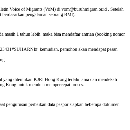
buletin Voice of Migrants (VoM) di vom@buruhmigran.or.id . Setelah
at berdasarkan pengalaman seorang BMI):
da masih 1 tahun lebih, maka bisa mendaftar antrian (booking nomor
P123431#SUHARNI#, kemudian, pemohon akan mendapat pesan
ng.
adwal yang ditentukan KJRI Hong Kong terlalu lama dan mendekati
 Hong Kong untuk meminta mempercepat proses.
Saat pengurusan perbaikan data paspor siapkan beberapa dokumen