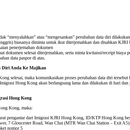
tidak “menyalahkan” atau “mengesankan” perubahan data diri dilakuka
Inggris) biasanya diminta untuk ikut diterjemahkan dan disahkan KJR
lesaian penerjemahan dokumen
at dokumen selesai diterjemahkan, serta minta kwitansi/receipt biaya
han data paspor di atas.
 Diri Anda Ke Majikan
Kong selesai, maka komunikasikan proses perubahan data diri tersebut
di Imigrasi Hong Kong akan berlangsung lama dan dilakukan di hari dan
grasi Hong Kong
 Hong Kong, maka:
surat pengantar dari Imigrasi KJRI Hong Kong, ID/KTP Hong Kong bese
ower, 7 Gloucester Road, Wan Chai (MTR Wan Chai Station – Exit A5)
oket nomor 5