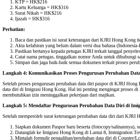
KTP = HK$216
Kartu Keluarga = HK$316
Surat Nikah = HK$216
Ijazah = HK$316
Perhatian:
Baca dan pastikan isi surat keterangan dari KJRI Hong Kong 
Akta kelahiran yang belum dalam versi dua bahasa (Indonesia-
Pastikan bertanya kepada petugas KJRI terkait tanggal penye
Catat nama petugas, tinggalkan nomor Anda untuk dihubungi sa
Simpan dan jaga baik-baik semua dokumen terkait proses peruba
Langkah 4: Komunikasikan Proses Pengurusan Perubahan Data
Setelah proses pengurusan perubahan data diri paspor di KJRI Hong 
data diri di Imigrasi Hong Kong. Hal ini penting mengingat proses 
membutuhkan izin meninggalkan pekerjaan dari majikan.
Langkah 5: Mendaftar Pengurusan Perubahan Data Diri di Imi
Setelah memperoleh surat keterangan perubahan data diri dari KJRI
Siapkan dokumen Paspor baru beserta (fotocopy/salinannya), 
Datanglah ke Imigrasi Hong Kong di Lantai 8, Immigration T
Mintalah formulir pengalihan/perubahan data diri di Counter/L