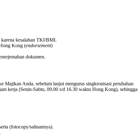
n karena kesalahan TKI/BMI.
I Hong Kong (
endorsement
)
 penerjemahan dokumen.
 ke Majikan Anda, sebelum lanjut mengurus singkronisasi perubahan
 jam kerja (Senin-Sabtu, 09.00 s/d 16.30 waktu Hong Kong), sehingga
rta (fotocopy/salinannya).
.