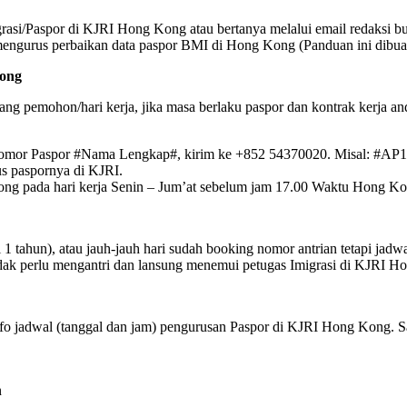
migrasi/Paspor di KJRI Hong Kong atau bertanya melalui email redaksi 
 mengurus perbaikan data paspor BMI di Hong Kong (Panduan ini dibu
Kong
ng pemohon/hari kerja, jika masa berlaku paspor dan kontrak kerja an
omor Paspor #Nama Lengkap#, kirim ke +852 54370020. Misal: #A
s paspornya di KJRI.
ng pada hari kerja Senin – Jum’at sebelum jam 17.00 Waktu Hong Ko
ri 1 tahun), atau jauh-jauh hari sudah booking nomor antrian tetapi j
 tidak perlu mengantri dan lansung menemui petugas Imigrasi di KJRI
nfo jadwal (tanggal dan jam) pengurusan Paspor di KJRI Hong Kong. 
n