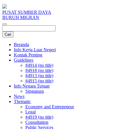
PUSAT SUMBER DAYA
BURUH MIGRAN
Beranda
Info Kerja Luar Negeri
Kontak Penting
Guidelines
#4914 (no title)
#4918 (no title)
#4913 (no title)
#4915 (no title)
Info Negara Tujuan
Singapura
News
Thematic
Economy and Entrepeneur
Legal
#4919 (no title)
Consultation
Public Services