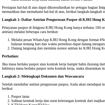
Persiapan hal-hal di atas dapat dikonsultasikan ke petugas bagian I
memastikan dan memahami hal-hal di atas, berikut langkah-langkah
Langkah 1: Daftar Antrian Pengurusan Paspor di KJRI Hong 
Pelayanan paspor di Imigrasi KJRI Hong Kong hanya terbatas 100 ora
antrian) melalui beberapa cara berikut:
Melalui pesan WhatsApp KJRI Hong Kong dengan format #N
balasan tentang hari dan waktu pemohon dapat datang menguru
Datang langsung dan meminta nomor antrian ke KJRI Hong Ko
Perhatian:
Jika masa berlaku paspor atau kontrak kerja hampir habis (kurang da
habisnya masa berlaku paspor serta kontrak kerja, maka disarankan
Langkah 2: Melengkapi Dokumen dan Wawancara
Setelah mendaftar antrian pengurusan paspor, Anda akan mendapat i
berikut:
Paspor lama
Salinan kontrak kerja dan surat keterangan kontrak dari majika
KTP Hong Kong/ID/Visa