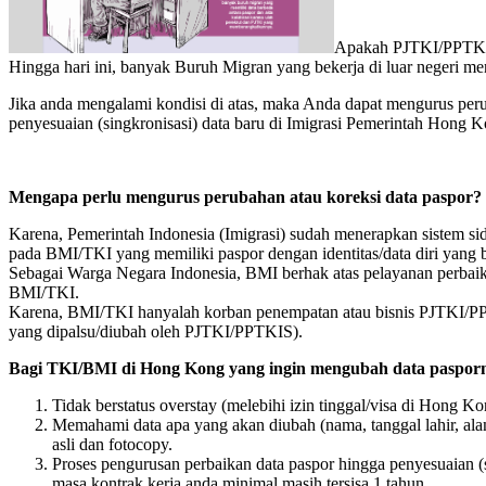
Apakah PJTKI/PPTKIS 
Hingga hari ini, banyak Buruh Migran yang bekerja di luar negeri me
Jika anda mengalami kondisi di atas, maka Anda dapat mengurus peru
penyesuaian (singkronisasi) data baru di Imigrasi Pemerintah Hong K
Mengapa perlu mengurus perubahan atau koreksi data paspor?
Karena, Pemerintah Indonesia (Imigrasi) sudah menerapkan sistem sid
pada BMI/TKI yang memiliki paspor dengan identitas/data diri yang 
Sebagai Warga Negara Indonesia, BMI berhak atas pelayanan perbaika
BMI/TKI.
Karena, BMI/TKI hanyalah korban penempatan atau bisnis PJTKI/PPT
yang dipalsu/diubah oleh PJTKI/PPTKIS).
Bagi TKI/BMI di Hong Kong yang ingin mengubah data pasporny
Tidak berstatus overstay (melebihi izin tinggal/visa di Hong Ko
Memahami data apa yang akan diubah (nama, tanggal lahir, ala
asli dan fotocopy.
Proses pengurusan perbaikan data paspor hingga penyesuaian 
masa kontrak kerja anda minimal masih tersisa 1 tahun.