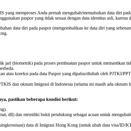
yang memproses Anda pernah mengubah/memalsukan data diri pada Pasp
nggunakan paspor yang tidak sesuai dengan data identitas asli, karena
bahan data diri pada paspor (mengembalikan ke data diri yang sebenar
ong.
ik jari (biometrik) pada proses pembuatan paspor untuk memastikan ti
berbeda.
n atau koreksi pada data Paspor yang dipalsu/diubah oleh PJTKI/PPTKIS
KIS dan oknum Imigrasi di Indonesia (selama ini masih ada oknum Im
a, pastikan beberapa kondisi berikut:
ng).
mat, dll) dan memiliki bukti pendukung sebagai acuan untuk mengubah d
(singkronisasi) data di Imigrasi Hong Kong (untuk ubah data visa/ID