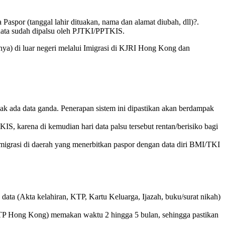
or (tanggal lahir dituakan, nama dan alamat diubah, dll)?.
 data sudah dipalsu oleh PJTKI/PPTKIS.
nya) di luar negeri melalui Imigrasi di KJRI Hong Kong dan
dak ada data ganda. Penerapan sistem ini dipastikan akan berdampak
, karena di kemudian hari data palsu tersebut rentan/berisiko bagi
igrasi di daerah yang menerbitkan paspor dengan data diri BMI/TKI
ata (Akta kelahiran, KTP, Kartu Keluarga, Ijazah, buku/surat nikah)
/KTP Hong Kong) memakan waktu 2 hingga 5 bulan, sehingga pastikan