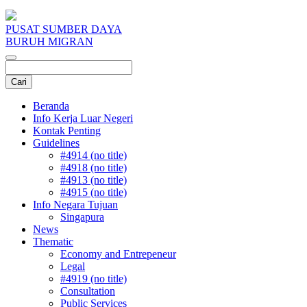
PUSAT SUMBER DAYA
BURUH MIGRAN
Beranda
Info Kerja Luar Negeri
Kontak Penting
Guidelines
#4914 (no title)
#4918 (no title)
#4913 (no title)
#4915 (no title)
Info Negara Tujuan
Singapura
News
Thematic
Economy and Entrepeneur
Legal
#4919 (no title)
Consultation
Public Services