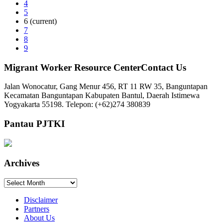
4
5
6
(current)
7
8
9
Migrant Worker Resource CenterContact Us
Jalan Wonocatur, Gang Menur 456, RT 11 RW 35, Banguntapan
Kecamatan Banguntapan Kabupaten Bantul, Daerah Istimewa
Yogyakarta 55198. Telepon: (+62)274 380839
Pantau PJTKI
Archives
Archives
Disclaimer
Partners
About Us