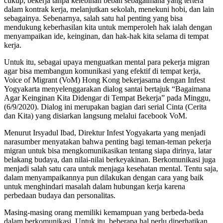
cukup, bekerja tanpa kelebihan beban sebagaimana yang tertera
dalam kontrak kerja, melanjutkan sekolah, menekuni hobi, dan lain
sebagainya. Sebenarnya, salah satu hal penting yang bisa
mendukung keberhasilan kita untuk memperoleh hak ialah dengan
menyampaikan ide, keinginan, dan hak-hak kita selama di tempat
kerja.
Untuk itu, sebagai upaya menguatkan mental para pekerja migran
agar bisa membangun komunikasi yang efektif di tempat kerja,
Voice of Migrant (VoM) Hong Kong bekerjasama dengan Infest
Yogyakarta menyelenggarakan dialog santai bertajuk “Bagaimana
Agar Keinginan Kita Didengar di Tempat Bekerja” pada Minggu,
(6/9/2020). Dialog ini merupakan bagian dari serial Cinta (Cerita
dan Kita) yang disiarkan langsung melalui facebook VoM.
Menurut Irsyadul Ibad, Direktur Infest Yogyakarta yang menjadi
narasumber menyatakan bahwa penting bagi teman-teman pekerja
migran untuk bisa mengkomunikasikan tentang siapa dirinya, latar
belakang budaya, dan nilai-nilai berkeyakinan. Berkomunikasi juga
menjadi salah satu cara untuk menjaga kesehatan mental. Tentu saja,
dalam menyampaikannya pun dilakukan dengan cara yang baik
untuk menghindari masalah dalam hubungan kerja karena
perbedaan budaya dan personalitas.
Masing-masing orang memiliki kemampuan yang berbeda-beda
dalam berkomunikasi. Untuk itu, beberapa hal perlu diperhatikan,