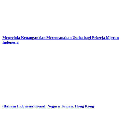
Mengelola Keuangan dan Merencanakan Usaha bagi Pekerja Migran
Indonesia
(Bahasa Indonesia) Kenali Negara Tujuan: Hong Kong