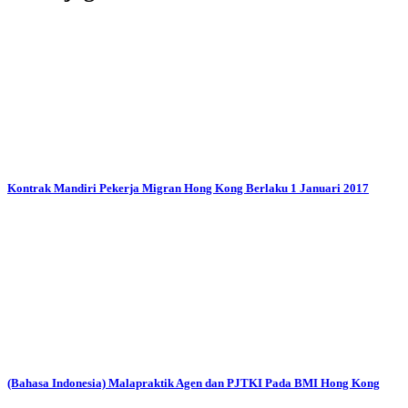
Kontrak Mandiri Pekerja Migran Hong Kong Berlaku 1 Januari 2017
(Bahasa Indonesia) Malapraktik Agen dan PJTKI Pada BMI Hong Kong