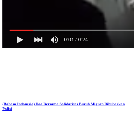
(Bahasa Indonesia) Doa Bersama Solidaritas Buruh Migran Dibubarkan
Polisi