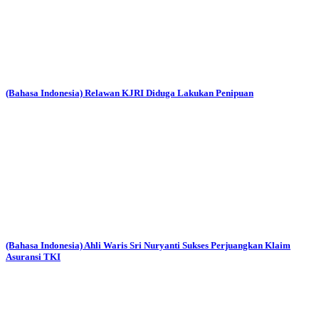
(Bahasa Indonesia) Relawan KJRI Diduga Lakukan Penipuan
(Bahasa Indonesia) Ahli Waris Sri Nuryanti Sukses Perjuangkan Klaim
Asuransi TKI