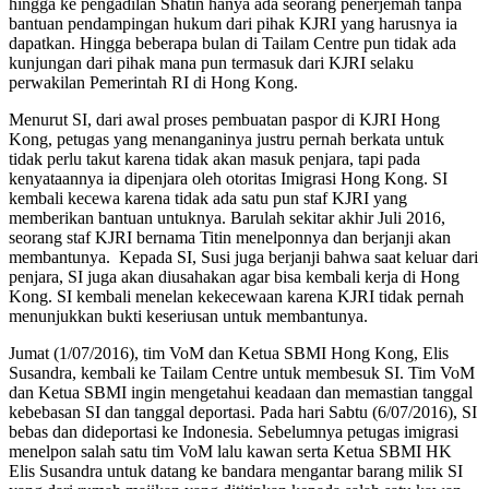
hingga ke pengadilan Shatin hanya ada seorang penerjemah tanpa
bantuan pendampingan hukum dari pihak KJRI yang harusnya ia
dapatkan. Hingga beberapa bulan di Tailam Centre pun tidak ada
kunjungan dari pihak mana pun termasuk dari KJRI selaku
perwakilan Pemerintah RI di Hong Kong.
Menurut SI, dari awal proses pembuatan paspor di KJRI Hong
Kong, petugas yang menanganinya justru pernah berkata untuk
tidak perlu takut karena tidak akan masuk penjara, tapi pada
kenyataannya ia dipenjara oleh otoritas Imigrasi Hong Kong. SI
kembali kecewa karena tidak ada satu pun staf KJRI yang
memberikan bantuan untuknya. Barulah sekitar akhir Juli 2016,
seorang staf KJRI bernama Titin menelponnya dan berjanji akan
membantunya. Kepada SI, Susi juga berjanji bahwa saat keluar dari
penjara, SI juga akan diusahakan agar bisa kembali kerja di Hong
Kong. SI kembali menelan kekecewaan karena KJRI tidak pernah
menunjukkan bukti keseriusan untuk membantunya.
Jumat (1/07/2016), tim VoM dan Ketua SBMI Hong Kong, Elis
Susandra, kembali ke Tailam Centre untuk membesuk SI. Tim VoM
dan Ketua SBMI ingin mengetahui keadaan dan memastian tanggal
kebebasan SI dan tanggal deportasi. Pada hari Sabtu (6/07/2016), SI
bebas dan dideportasi ke Indonesia. Sebelumnya petugas imigrasi
menelpon salah satu tim VoM lalu kawan serta Ketua SBMI HK
Elis Susandra untuk datang ke bandara mengantar barang milik SI