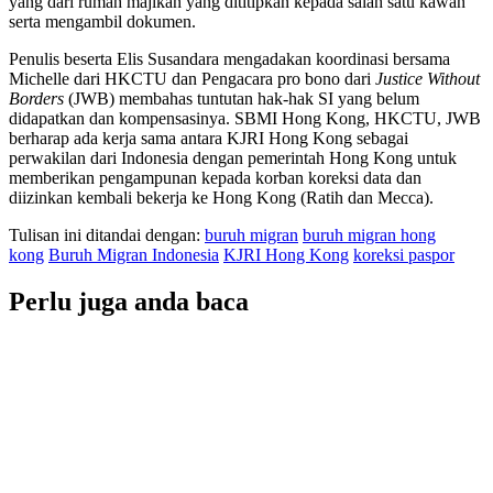
yang dari rumah majikan yang dititipkan kepada salah satu kawan
serta mengambil dokumen.
Penulis beserta Elis Susandara mengadakan koordinasi bersama
Michelle dari HKCTU dan Pengacara pro bono dari
Justice Without
Borders
(JWB) membahas tuntutan hak-hak SI yang belum
didapatkan dan kompensasinya. SBMI Hong Kong, HKCTU, JWB
berharap ada kerja sama antara KJRI Hong Kong sebagai
perwakilan dari Indonesia dengan pemerintah Hong Kong untuk
memberikan pengampunan kepada korban koreksi data dan
diizinkan kembali bekerja ke Hong Kong (Ratih dan Mecca).
Tulisan ini ditandai dengan:
buruh migran
buruh migran hong
kong
Buruh Migran Indonesia
KJRI Hong Kong
koreksi paspor
Perlu juga anda baca