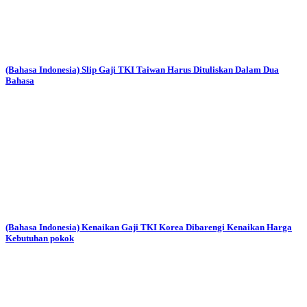
(Bahasa Indonesia) Slip Gaji TKI Taiwan Harus Dituliskan Dalam Dua
Bahasa
(Bahasa Indonesia) Kenaikan Gaji TKI Korea Dibarengi Kenaikan Harga
Kebutuhan pokok