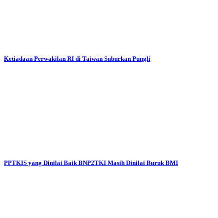
Ketiadaan Perwakilan RI di Taiwan Suburkan Pungli
PPTKIS yang Dinilai Baik BNP2TKI Masih Dinilai Buruk BMI