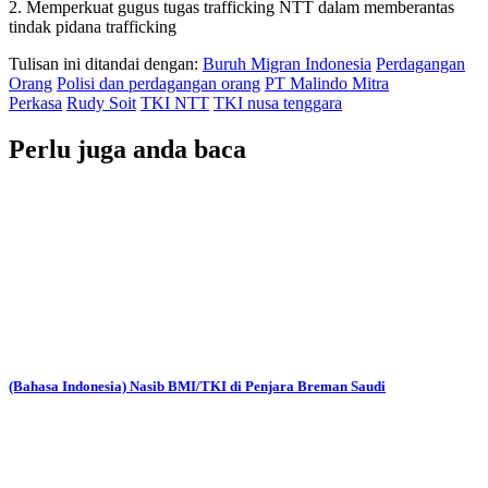
2. Memperkuat gugus tugas trafficking NTT dalam memberantas
tindak pidana trafficking
Tulisan ini ditandai dengan:
Buruh Migran Indonesia
Perdagangan
Orang
Polisi dan perdagangan orang
PT Malindo Mitra
Perkasa
Rudy Soit
TKI NTT
TKI nusa tenggara
Perlu juga anda baca
(Bahasa Indonesia) Nasib BMI/TKI di Penjara Breman Saudi