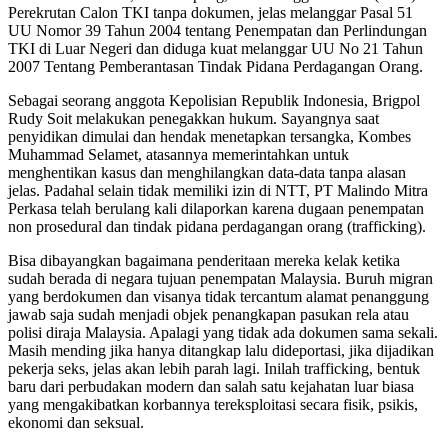
Perekrutan Calon TKI tanpa dokumen, jelas melanggar Pasal 51
UU Nomor 39 Tahun 2004 tentang Penempatan dan Perlindungan
TKI di Luar Negeri dan diduga kuat melanggar UU No 21 Tahun
2007 Tentang Pemberantasan Tindak Pidana Perdagangan Orang.
Sebagai seorang anggota Kepolisian Republik Indonesia, Brigpol
Rudy Soit melakukan penegakkan hukum. Sayangnya saat
penyidikan dimulai dan hendak menetapkan tersangka, Kombes
Muhammad Selamet, atasannya memerintahkan untuk
menghentikan kasus dan menghilangkan data-data tanpa alasan
jelas. Padahal selain tidak memiliki izin di NTT, PT Malindo Mitra
Perkasa telah berulang kali dilaporkan karena dugaan penempatan
non prosedural dan tindak pidana perdagangan orang (trafficking).
Bisa dibayangkan bagaimana penderitaan mereka kelak ketika
sudah berada di negara tujuan penempatan Malaysia. Buruh migran
yang berdokumen dan visanya tidak tercantum alamat penanggung
jawab saja sudah menjadi objek penangkapan pasukan rela atau
polisi diraja Malaysia. Apalagi yang tidak ada dokumen sama sekali.
Masih mending jika hanya ditangkap lalu dideportasi, jika dijadikan
pekerja seks, jelas akan lebih parah lagi. Inilah trafficking, bentuk
baru dari perbudakan modern dan salah satu kejahatan luar biasa
yang mengakibatkan korbannya tereksploitasi secara fisik, psikis,
ekonomi dan seksual.