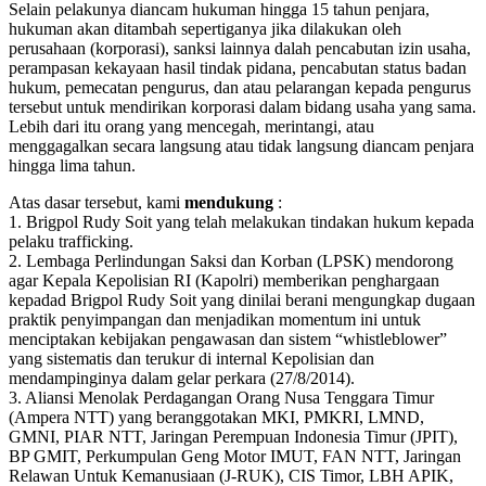
Selain pelakunya diancam hukuman hingga 15 tahun penjara,
hukuman akan ditambah sepertiganya jika dilakukan oleh
perusahaan (korporasi), sanksi lainnya dalah pencabutan izin usaha,
perampasan kekayaan hasil tindak pidana, pencabutan status badan
hukum, pemecatan pengurus, dan atau pelarangan kepada pengurus
tersebut untuk mendirikan korporasi dalam bidang usaha yang sama.
Lebih dari itu orang yang mencegah, merintangi, atau
menggagalkan secara langsung atau tidak langsung diancam penjara
hingga lima tahun.
Atas dasar tersebut, kami
mendukung
:
1. Brigpol Rudy Soit yang telah melakukan tindakan hukum kepada
pelaku trafficking.
2. Lembaga Perlindungan Saksi dan Korban (LPSK) mendorong
agar Kepala Kepolisian RI (Kapolri) memberikan penghargaan
kepadad Brigpol Rudy Soit yang dinilai berani mengungkap dugaan
praktik penyimpangan dan menjadikan momentum ini untuk
menciptakan kebijakan pengawasan dan sistem “whistleblower”
yang sistematis dan terukur di internal Kepolisian dan
mendampinginya dalam gelar perkara (27/8/2014).
3. Aliansi Menolak Perdagangan Orang Nusa Tenggara Timur
(Ampera NTT) yang beranggotakan MKI, PMKRI, LMND,
GMNI, PIAR NTT, Jaringan Perempuan Indonesia Timur (JPIT),
BP GMIT, Perkumpulan Geng Motor IMUT, FAN NTT, Jaringan
Relawan Untuk Kemanusiaan (J-RUK), CIS Timor, LBH APIK,