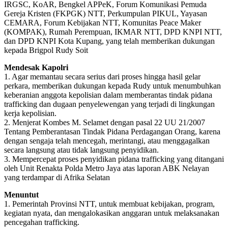
IRGSC, KoAR, Bengkel APPeK, Forum Komunikasi Pemuda
Gereja Kristen (FKPGK) NTT, Perkumpulan PIKUL, Yayasan
CEMARA, Forum Kebijakan NTT, Komunitas Peace Maker
(KOMPAK), Rumah Perempuan, IKMAR NTT, DPD KNPI NTT,
dan DPD KNPI Kota Kupang, yang telah memberikan dukungan
kepada Brigpol Rudy Soit
Mendesak Kapolri
1. Agar memantau secara serius dari proses hingga hasil gelar
perkara, memberikan dukungan kepada Rudy untuk menumbuhkan
keberanian anggota kepolisian dalam memberantas tindak pidana
trafficking dan dugaan penyelewengan yang terjadi di lingkungan
kerja kepolisian.
2. Menjerat Kombes M. Selamet dengan pasal 22 UU 21/2007
Tentang Pemberantasan Tindak Pidana Perdagangan Orang, karena
dengan sengaja telah mencegah, merintangi, atau menggagalkan
secara langsung atau tidak langsung penyidikan.
3. Mempercepat proses penyidikan pidana trafficking yang ditangani
oleh Unit Renakta Polda Metro Jaya atas laporan ABK Nelayan
yang terdampar di Afrika Selatan
Menuntut
1. Pemerintah Provinsi NTT, untuk membuat kebijakan, program,
kegiatan nyata, dan mengalokasikan anggaran untuk melaksanakan
pencegahan trafficking.