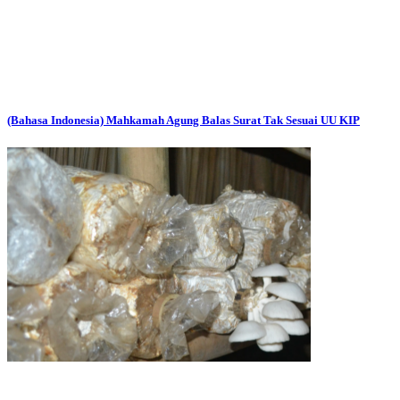
(Bahasa Indonesia) Mahkamah Agung Balas Surat Tak Sesuai UU KIP