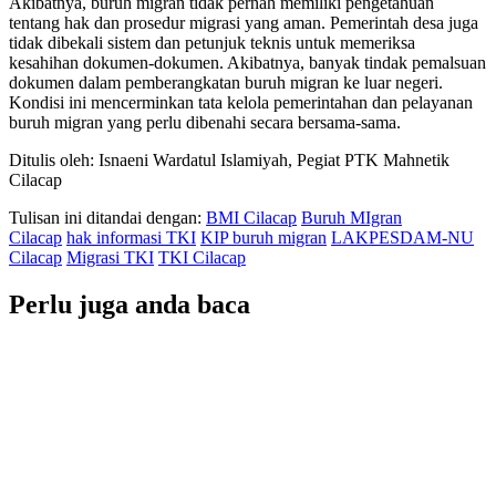
Akibatnya, buruh migran tidak pernah memiliki pengetahuan
tentang hak dan prosedur migrasi yang aman. Pemerintah desa juga
tidak dibekali sistem dan petunjuk teknis untuk memeriksa
kesahihan dokumen-dokumen. Akibatnya, banyak tindak pemalsuan
dokumen dalam pemberangkatan buruh migran ke luar negeri.
Kondisi ini mencerminkan tata kelola pemerintahan dan pelayanan
buruh migran yang perlu dibenahi secara bersama-sama.
Ditulis oleh: Isnaeni Wardatul Islamiyah, Pegiat PTK Mahnetik
Cilacap
Tulisan ini ditandai dengan:
BMI Cilacap
Buruh MIgran
Cilacap
hak informasi TKI
KIP buruh migran
LAKPESDAM-NU
Cilacap
Migrasi TKI
TKI Cilacap
Perlu juga anda baca