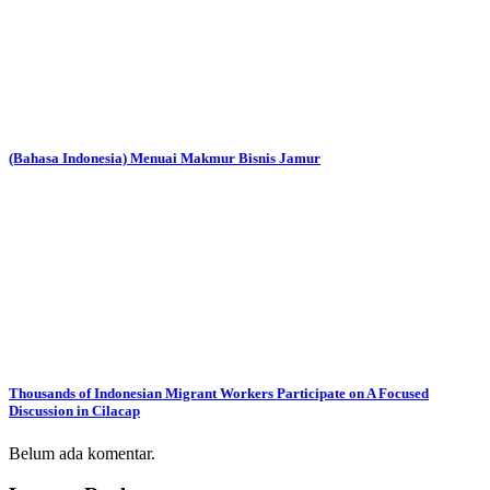
(Bahasa Indonesia) Menuai Makmur Bisnis Jamur
Thousands of Indonesian Migrant Workers Participate on A Focused
Discussion in Cilacap
Belum ada komentar.