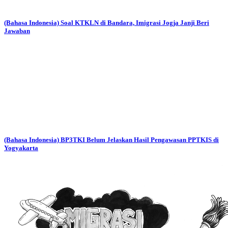
(Bahasa Indonesia) Soal KTKLN di Bandara, Imigrasi Jogja Janji Beri
Jawaban
(Bahasa Indonesia) BP3TKI Belum Jelaskan Hasil Pengawasan PPTKIS di
Yogyakarta