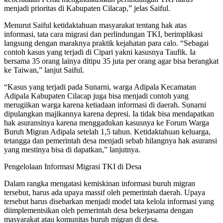
menjadi prioritas di Kabupaten Cilacap,” jelas Saiful.
Menurut Saiful ketidaktahuan masyarakat tentang hak atas
informasi, tata cara migrasi dan perlindungan TKI, berimplikasi
langsung dengan maraknya praktik kejahatan para calo. “Sebagai
contoh kasus yang terjadi di Cipari yakni kasusnya Taufik. Ia
bersama 35 orang lainya ditipu 35 juta per orang agar bisa berangkat
ke Taiwan,” lanjut Saiful.
“Kasus yang terjadi pada Sunarni, warga Adipala Kecamatan
Adipala Kabupaten Cilacap juga bisa menjadi contoh yang
merugiikan warga karena ketiadaan informasi di daerah. Sunarni
dipulangkan majikannya karena depresi. Ia tidak bisa mendapatkan
hak asuransinya karena menggadukan kasusnya ke Forum Warga
Buruh Migran Adipala setelah 1,5 tahun. Ketidaktahuan keluarga,
tetangga dan pemerintah desa menjadi sebab hilangnya hak asuransi
yang mestinya bisa di dapatkan,” lanjutnya.
Pengelolaan Informasi Migrasi TKI di Desa
Dalam rangka mengatasi kemiskinan informasi buruh migran
tersebut, harus ada upaya massif oleh pemerintah daerah. Upaya
tersebut harus disebarkan menjadi model tata kelola informasi yang
diimplementsikan oleh pemerintah desa bekerjasama dengan
masyarakat atau komunitas buruh migran di desa.