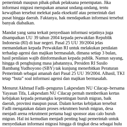
pemerintah maupun pihak-pihak pelaksana penempatan. Jika
informasi migrasi merupakan amanat undang-undang, tentu
kewajiban tersebut melekat pada eksekutif atau pemerintah dari
pusat hingga daerah. Faktanya, hak mendapatkan informasi tersebut
banyak diabaikan.
Mandat yang sama terkait penyediaan informasi sejatinya juga
disampaikan UU 39 tahun 2004 kepada perwakilan Republik
Indonesia (RI) di luar negeri. Pasal 25 UU 39/2004 jelas
memandatkan kepada Perwakilan RI untuk melakukan penilaian
terhadap agensi dan majikan bermasalah, dimana setiap 3 bulan,
hasil penilaian wajib diinformasikan kepada publik. Namun sayang,
hingga di penghujung masa jabatannya, Presiden RI Susilo
Bambang Yudhoyono (SBY) tak kunjung menerbitkan Peraturan
Pemerintah sebagai amanah dari Pasal 25 UU 39/2004. Alhasil, TKI
tetap “buta” soal informasi agensi dan majikan bermasalah.
Menurut Akhmad Fadli–pengurus Lakpesdam NU Cilacap–bersama
Yayasan Tifa, Lakpesdam NU Cilacap pernah memberikan kertas
kebijakan kepada pemangku kepentingan buruh migran, baik
daerah, provinsi maupun pusat. Dalam kertas kebijakan tersebut
Fadli mengatakan dalam proses rekrutmen buruh migran, desa
menjadi arena rekrutment pertama bagi sponsor atau calo buruh
migran. Hal ini kemudian menjadi penting bagi pemerintah untuk
menyediakan informasi migrasi hingga di tingkat desa sebagai hulu