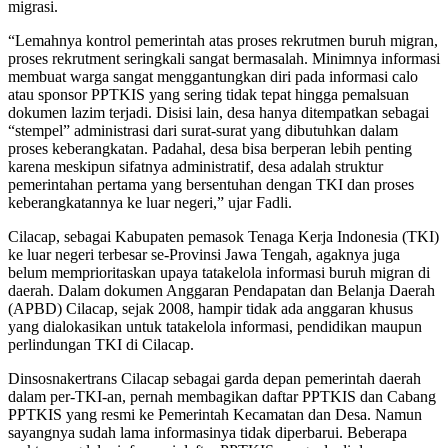
migrasi.
“Lemahnya kontrol pemerintah atas proses rekrutmen buruh migran,
proses rekrutment seringkali sangat bermasalah. Minimnya informasi
membuat warga sangat menggantungkan diri pada informasi calo
atau sponsor PPTKIS yang sering tidak tepat hingga pemalsuan
dokumen lazim terjadi. Disisi lain, desa hanya ditempatkan sebagai
“stempel” administrasi dari surat-surat yang dibutuhkan dalam
proses keberangkatan. Padahal, desa bisa berperan lebih penting
karena meskipun sifatnya administratif, desa adalah struktur
pemerintahan pertama yang bersentuhan dengan TKI dan proses
keberangkatannya ke luar negeri,” ujar Fadli.
Cilacap, sebagai Kabupaten pemasok Tenaga Kerja Indonesia (TKI)
ke luar negeri terbesar se-Provinsi Jawa Tengah, agaknya juga
belum memprioritaskan upaya tatakelola informasi buruh migran di
daerah. Dalam dokumen Anggaran Pendapatan dan Belanja Daerah
(APBD) Cilacap, sejak 2008, hampir tidak ada anggaran khusus
yang dialokasikan untuk tatakelola informasi, pendidikan maupun
perlindungan TKI di Cilacap.
Dinsosnakertrans Cilacap sebagai garda depan pemerintah daerah
dalam per-TKI-an, pernah membagikan daftar PPTKIS dan Cabang
PPTKIS yang resmi ke Pemerintah Kecamatan dan Desa. Namun
sayangnya sudah lama informasinya tidak diperbarui. Beberapa