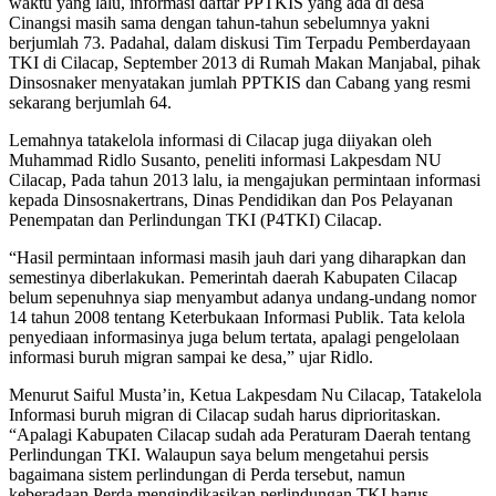
waktu yang lalu, informasi daftar PPTKIS yang ada di desa
Cinangsi masih sama dengan tahun-tahun sebelumnya yakni
berjumlah 73. Padahal, dalam diskusi Tim Terpadu Pemberdayaan
TKI di Cilacap, September 2013 di Rumah Makan Manjabal, pihak
Dinsosnaker menyatakan jumlah PPTKIS dan Cabang yang resmi
sekarang berjumlah 64.
Lemahnya tatakelola informasi di Cilacap juga diiyakan oleh
Muhammad Ridlo Susanto, peneliti informasi Lakpesdam NU
Cilacap, Pada tahun 2013 lalu, ia mengajukan permintaan informasi
kepada Dinsosnakertrans, Dinas Pendidikan dan Pos Pelayanan
Penempatan dan Perlindungan TKI (P4TKI) Cilacap.
“Hasil permintaan informasi masih jauh dari yang diharapkan dan
semestinya diberlakukan. Pemerintah daerah Kabupaten Cilacap
belum sepenuhnya siap menyambut adanya undang-undang nomor
14 tahun 2008 tentang Keterbukaan Informasi Publik. Tata kelola
penyediaan informasinya juga belum tertata, apalagi pengelolaan
informasi buruh migran sampai ke desa,” ujar Ridlo.
Menurut Saiful Musta’in, Ketua Lakpesdam Nu Cilacap, Tatakelola
Informasi buruh migran di Cilacap sudah harus diprioritaskan.
“Apalagi Kabupaten Cilacap sudah ada Peraturam Daerah tentang
Perlindungan TKI. Walaupun saya belum mengetahui persis
bagaimana sistem perlindungan di Perda tersebut, namun
keberadaan Perda mengindikasikan perlindungan TKI harus